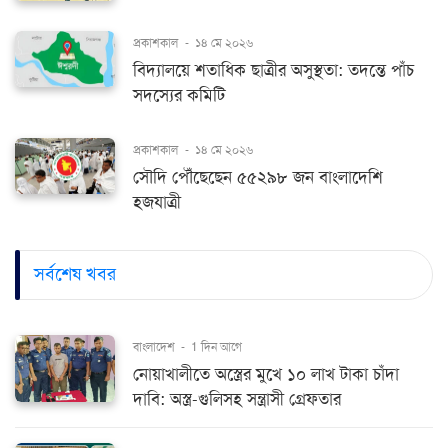
প্রকাশকাল
-
১৪ মে ২০২৬
বিদ্যালয়ে শতাধিক ছাত্রীর অসুস্থতা: তদন্তে পাঁচ
সদস্যের কমিটি
প্রকাশকাল
-
১৪ মে ২০২৬
সৌদি পৌঁছেছেন ৫৫২৯৮ জন বাংলাদেশি
হজযাত্রী
সর্বশেষ খবর
বাংলাদেশ
-
1 দিন আগে
নোয়াখালীতে অস্ত্রের মুখে ১০ লাখ টাকা চাঁদা
দাবি: অস্ত্র-গুলিসহ সন্ত্রাসী গ্রেফতার