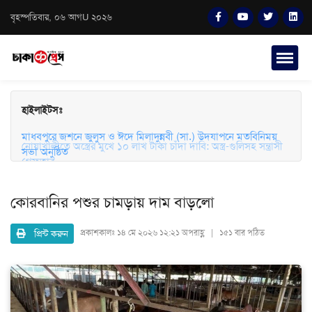
বৃহস্পতিবার, ০৬ আগU ২০২৬
হাইলাইটসঃ
মাধবপুরে জশনে জুলুস ও ঈদে মিলাদুন্নবী (সা.) উদযাপনে মতবিনিময়
সভা অনুষ্ঠিত
নোয়াখালীতে অস্ত্রের মুখে ১০ লাখ টাকা চাঁদা দাবি: অস্ত্র-গুলিসহ সন্ত্রাসী
গ্রেফতার
কোরবানির পশুর চামড়ায় দাম বাড়লো
প্রিন্ট করুন
প্রকাশকালঃ
১৪ মে ২০২৬ ১২:২১ অপরাহ্ণ | ১৫১ বার পঠিত