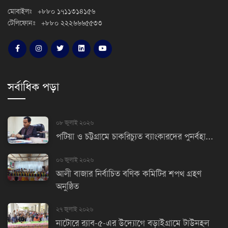
মোবাইলঃ +৮৮০ ১৭১১৩১৪১৫৬
টেলিফোনঃ +৮৮০ ২২২৬৬৬৫৫৩৩
সর্বাধিক পড়া
০৮ জুলাই ২০২৬
পটিয়া ও চট্টগ্রামে চাকরিচ্যুত ব্যাংকারদের পুনর্বহা...
০৬ জুলাই ২০২৬
আলী বাজার নির্বাচিত বণিক কমিটির শপথ গ্রহণ
অনুষ্ঠিত
২৭ জুলাই ২০২৬
নাটোরে র‌্যাব-৫-এর উদ্যোগে বড়াইগ্রামে টাউনহল