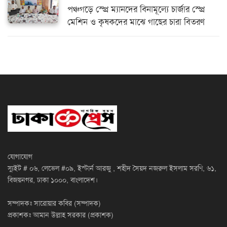
পঞ্চগড়ে স্প্রে ম্যানদের বিনামূল্যে চার্জার স্প্রে
মেশিন ও কৃষকদের মাঝে গাছের চারা বিতরণ
যোগাযোগ
স্যুইট # ০৬, লেভেল #০৯, ইস্টার্ন আরজু , শহীদ সৈয়দ নজরুল ইসলাম সরণি, ৬১,
বিজয়নগর, ঢাকা ১০০০, বাংলাদেশ।
সম্পাদকঃ সারোয়ার কবির (সম্পাদক)
প্রকাশকঃ আমান উল্লাহ সরকার (প্রকাশক)