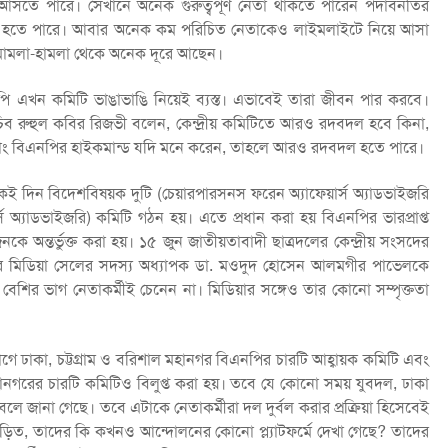
 আসতে পারে। সেখানে অনেক গুরুত্বপূর্ণ নেতা থাকতে পারেন পদাবনতির
াখা হতে পারে। আবার অনেক কম পরিচিত নেতাকেও লাইমলাইটে নিয়ে আসা
 মামলা-হামলা থেকে অনেক দূরে আছেন।
নপি এখন কমিটি ভাঙাভাঙি নিয়েই ব্যস্ত। এভাবেই তারা জীবন পার করবে।
চিব রুহুল কবির রিজভী বলেন, কেন্দ্রীয় কমিটিতে আরও রদবদল হবে কিনা,
সুতরাং বিএনপির হাইকমান্ড যদি মনে করেন, তাহলে আরও রদবদল হতে পারে।
ই দিন বিদেশবিষয়ক দুটি (চেয়ারপারসনস ফরেন অ্যাফেয়ার্স অ্যাডভাইজরি
ার্স অ্যাডভাইজরি) কমিটি গঠন হয়। এতে প্রধান করা হয় বিএনপির ভারপ্রাপ্ত
ন্তর্ভুক্ত করা হয়। ১৫ জুন জাতীয়তাবাদী ছাত্রদলের কেন্দ্রীয় সংসদের
নপির মিডিয়া সেলের সদস্য অধ্যাপক ডা. মওদুদ হোসেন আলমগীর পাভেলকে
াকে বেশির ভাগ নেতাকর্মীই চেনেন না। মিডিয়ার সঙ্গেও তার কোনো সম্পৃক্ততা
ঢাকা, চট্টগ্রাম ও বরিশাল মহানগর বিএনপির চারটি আহ্বায়ক কমিটি এবং
মহানগরের চারটি কমিটিও বিলুপ্ত করা হয়। তবে যে কোনো সময় যুবদল, ঢাকা
 জানা গেছে। তবে এটাকে নেতাকর্মীরা দল দুর্বল করার প্রক্রিয়া হিসেবেই
ড়িত, তাদের কি কখনও আন্দোলনের কোনো প্ল্যাটফর্মে দেখা গেছে? তাদের