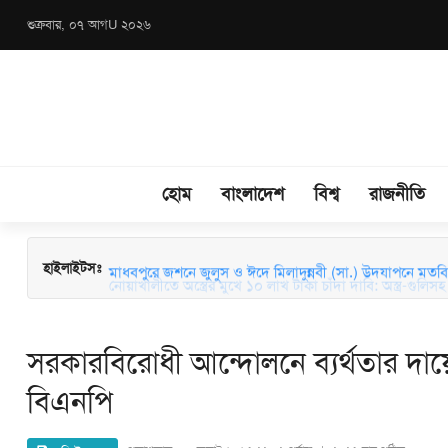
শুক্রবার, ০৭ আগU ২০২৬
হোম
বাংলাদেশ
বিশ্ব
রাজনীতি
মাধবপুরে জশনে জুলুস ও ঈদে মিলাদুন্নবী (সা.) উদযাপনে মতবিন
হাইলাইটসঃ
সরকারবিরোধী আন্দোলনে ব্যর্থতার দা
বিএনপি