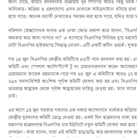
জানা গেছে, কমিটি রদবদলের প্রক্রিয়ায় খুব শিগগির আরও কিছু চমক
তালিকায়। অভিজ্ঞ ও গ্রহণযোগ্য এসব নেতাকে সাইডলাইনে বসিয়ে র
হতে পারে। অনেক প্রবাসী নেতাকেও পদায়ন করা হতে পারে, যদিও তারা
বরিশাল স্বেচ্ছাসেবক দলের এক নেতা ক্ষোভ প্রকাশ করে বলেন, ‘বিএ
ক্ষমতায় আর আসা লাগবে না!’ এ ব্যাপারে বিএনপির সিনিয়র যুগ্ম মহাস
সেটা বিএনপির হাইকমান্ড সিদ্ধান্ত নেবেন। এটি একটি রুটিন ওয়ার্ক। 
গত ১৫ জুন বিএনপির কেন্দ্রীয় কমিটিতে ৪৫টি পদে রদবদল করা হয়। এক
কমিটি এবং স্পেশাল অ্যাসিস্ট্যান্ট টু দ্য চেয়ারপারসনস ফরেন অ্যাফেয়
চেয়ারম্যান তারেক রহমানকে।পরে গত ২৪ জুন এ কমিটিতে আরও ১৭ জনকে অ
২৬০ সদস্যবিশিষ্ট আংশিক পূর্ণাঙ্গ কমিটি ঘোষণা করা হয় এবং বিএ
ভারপ্রাপ্ত আহ্বায়ক থেকে পূর্ণাঙ্গ আহ্বায়কের দায়িত্ব দেওয়া হয়। তবে ত
নেই।
এর আগে ১৩ জুন সরকার পতনের এক দফার আন্দোলনে ব্যর্থতার অভিযোগে 
কেন্দ্রীয় যুবদলের কমিটি ভেঙে দেওয়া হয়। একই দিন ছাত্রদলের ঢাকা 
মহানগর ছাত্রদলসহ বিএনপির চার ইউনিটে নতুন কমিটি ঘোষণা করা হবে বলে
দেখছেন। তারা বলেন, যারা এই কমিটি ভাঙাভাঙি আর রদবদলের সঙ্গে জ