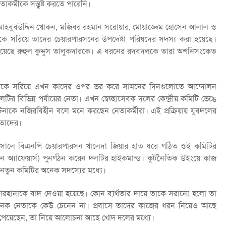
েতাকর্মীকে সন্তুষ্ট করতে পারেনি।
যে মাহবুবউদ্দিন খোকন, মজিবর রহমান সরোয়ার, মোয়াজ্জেম হোসেন আলাল ও
কে সরিয়ে তাদের চেয়ারপারসনের উপদেষ্টা পরিষদের সদস্য করা হয়েছে।
হয়েছে রুহুল কুদ্দুস তালুকদারকে। এ ধরনের রদবদলকে তারা অশনিসংকেত
নেতাকে সরিয়ে এখন কাদের ওপর ভর করে সামনের দিনগুলোতে আন্দোলন
 বিভিন্ন পর্যায়ের নেতা। এখন স্বেচ্ছাসেবক দলের কেন্দ্রীয় কমিটি ভেঙে
নাকে নজিরবিহীন বলে মনে করছেন নেতাকর্মীরা। এই প্রক্রিয়ায় যুবদলের
 তাদের।
১৬ সালে বিএনপি চেয়ারপারসন খালেদা জিয়ার হাত ধরে গঠিত ওই কমিটির
 অ্যাফেয়ার্স) পুনর্গঠন করেন দলটির হাইকমান্ড। কূটনৈতিক উইংয়ে কাজ
ই নতুন কমিটির অনেক সদস্যের মধ্যে।
ফারহানাকে বাদ দেওয়া হয়েছে। কোন ব্যর্থতার দায়ে তাকে সরানো হলো তা
র অনেক নেতাকে কেউ চেনেন না। প্রবাসে তাদের কাজের ধরন নিয়েও আছে
পেয়েছেন, তা নিয়ে আলোচনা আছে খোদ দলের মধ্যে।