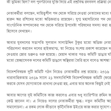
কী ভূমিকা ছিল? দল পুনর্গঠনের যুক্তি দিয়ে এই প্রশ্নবিদ্ধ রদবদল প্রক্রিয়া ন
নেতাকর্মীরা বলছেন, দায়িত্বশীল পদ থেকে সরিয়ে দেওয়া নেতাদের মধ্
হারুন অর রশিদের মতো অভিজ্ঞরাও রয়েছেন। যুগ্ম মহাসচিবের পদ থে
সাংগঠনিক সম্পাদকের পদ থেকে সরিয়ে উপদেষ্টা পরিষদের সদস্য করা 
হিসেবে দেখছেন।
আবার যুবদলের সভাপতি সুলতান সালাউদ্দিন টুকুর মতো অভিজ্ঞ 
পরিচালনা করবেন দলের হাইকমান্ড, তা নিয়েও সংশয় প্রকাশ করেছেন দলটির
দেওয়ার জোর গুঞ্জনও শুরু হয়েছে। মেয়াদ থাকার পরও কমিটি ভাঙার ঘট
মতো স্বেচ্ছাসেবক দলের কমিটি ভাঙলে অস্থিরতা তৈরি হবে বলেও আশঙ্কা
বিদেশবিষয়ক দুটি কমিটি গঠন নিয়েও নেতাকর্মীর প্রশ্ন রয়েছে। ২০
ধারাবাহিকতায় ২০১৯ সালে ২১ সদস্যবিশিষ্ট বিদেশবিষয়ক কমিটি (ফরেন
করতে যেসব যোগ্যতাকে প্রাধান্য দেওয়া হয়, এবার তার অনেক কিছুই নে
আবার আগের দুই কমিটিতে কাজ করলেও এবার শুধু ব্যারিস্টার রুমিন 
কেউ জানেন না। এ নিয়েও দলের নেতাকর্মীরা ক্ষুব্ধ। নতুন কমিটি
সমালোচনা। এ রকম লোক কীভাবে কূটনৈতিক উইংয়ে কাজ করার সুযোগ 