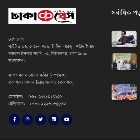
সর্বাধিক পড
যোগাযোগ
স্যুইট # ০৬, লেভেল #০৯, ইস্টার্ন আরজু , শহীদ সৈয়দ
নজরুল ইসলাম সরণি, ৬১, বিজয়নগর, ঢাকা ১০০০,
বাংলাদেশ।
সম্পাদকঃ সারোয়ার কবির (সম্পাদক)
প্রকাশকঃ আমান উল্লাহ সরকার (প্রকাশক)
মোবাইলঃ +৮৮০ ১৭১১৩১৪১৫৬
টেলিফোনঃ +৮৮০ ২২২৬৬৬৫৫৩৩