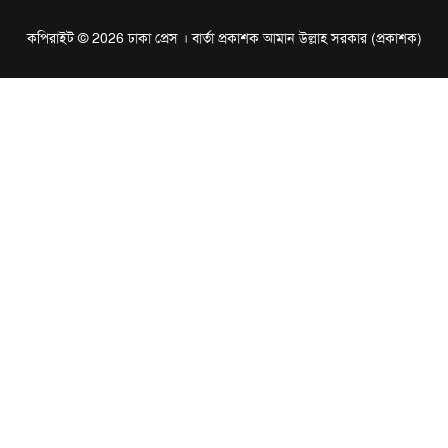
কপিরাইট © 2026 ঢাকা প্রেস । বার্তা প্রকাশক আমান উল্লাহ সরকার (প্রকাশক)