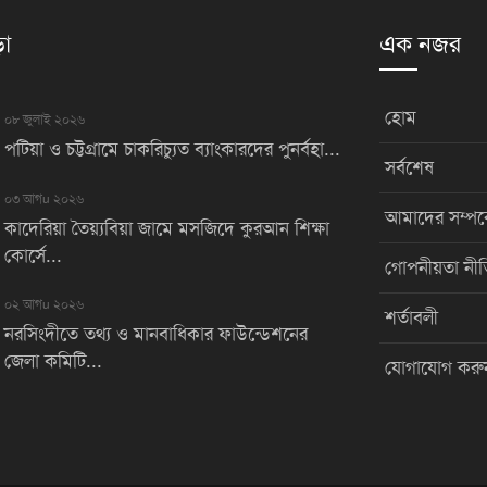
়া
এক নজর
হোম
০৮ জুলাই ২০২৬
পটিয়া ও চট্টগ্রামে চাকরিচ্যুত ব্যাংকারদের পুনর্বহা...
সর্বশেষ
০৩ আগu ২০২৬
আমাদের সম্পর্
কাদেরিয়া তৈয়্যবিয়া জামে মসজিদে কুরআন শিক্ষা
কোর্সে...
গোপনীয়তা নীত
০২ আগu ২০২৬
শর্তাবলী
নরসিংদীতে তথ্য ও মানবাধিকার ফাউন্ডেশনের
জেলা কমিটি...
যোগাযোগ করু