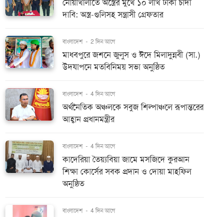
নোয়াখালীতে অস্ত্রের মুখে ১০ লাখ টাকা চাঁদা
দাবি: অস্ত্র-গুলিসহ সন্ত্রাসী গ্রেফতার
বাংলাদেশ
-
2 দিন আগে
মাধবপুরে জশনে জুলুস ও ঈদে মিলাদুন্নবী (সা.)
উদযাপনে মতবিনিময় সভা অনুষ্ঠিত
বাংলাদেশ
-
4 দিন আগে
অর্থনৈতিক অঞ্চলকে সবুজ শিল্পাঞ্চলে রূপান্তরের
আহ্বান প্রধানমন্ত্রীর
বাংলাদেশ
-
4 দিন আগে
কাদেরিয়া তৈয়্যবিয়া জামে মসজিদে কুরআন
শিক্ষা কোর্সের সবক প্রদান ও দোয়া মাহফিল
অনুষ্ঠিত
বাংলাদেশ
-
4 দিন আগে