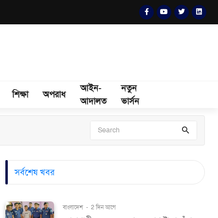
আইন-
নতুন
শিক্ষা
অপরাধ
আদালত
ভার্সন
সর্বশেষ খবর
বাংলাদেশ
-
2 দিন আগে