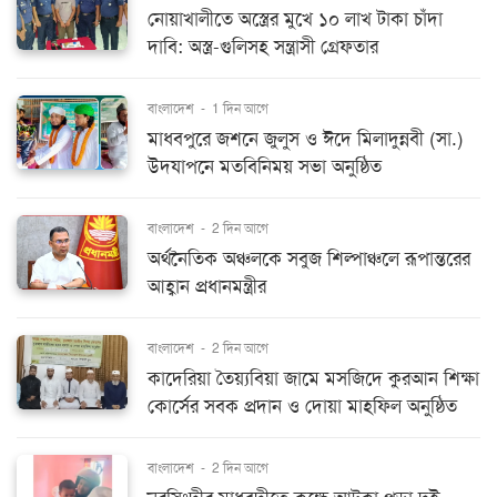
নোয়াখালীতে অস্ত্রের মুখে ১০ লাখ টাকা চাঁদা
দাবি: অস্ত্র-গুলিসহ সন্ত্রাসী গ্রেফতার
বাংলাদেশ
-
1 দিন আগে
মাধবপুরে জশনে জুলুস ও ঈদে মিলাদুন্নবী (সা.)
উদযাপনে মতবিনিময় সভা অনুষ্ঠিত
বাংলাদেশ
-
2 দিন আগে
অর্থনৈতিক অঞ্চলকে সবুজ শিল্পাঞ্চলে রূপান্তরের
আহ্বান প্রধানমন্ত্রীর
বাংলাদেশ
-
2 দিন আগে
কাদেরিয়া তৈয়্যবিয়া জামে মসজিদে কুরআন শিক্ষা
কোর্সের সবক প্রদান ও দোয়া মাহফিল অনুষ্ঠিত
বাংলাদেশ
-
2 দিন আগে