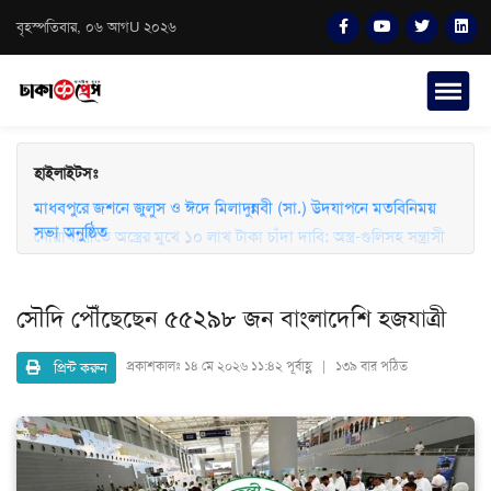
বৃহস্পতিবার, ০৬ আগU ২০২৬
হাইলাইটসঃ
মাধবপুরে জশনে জুলুস ও ঈদে মিলাদুন্নবী (সা.) উদযাপনে মতবিনিময়
সভা অনুষ্ঠিত
নোয়াখালীতে অস্ত্রের মুখে ১০ লাখ টাকা চাঁদা দাবি: অস্ত্র-গুলিসহ সন্ত্রাসী
গ্রেফতার
সৌদি পৌঁছেছেন ৫৫২৯৮ জন বাংলাদেশি হজযাত্রী
প্রিন্ট করুন
প্রকাশকালঃ
১৪ মে ২০২৬ ১১:৪২ পূর্বাহ্ণ | ১৩৯ বার পঠিত