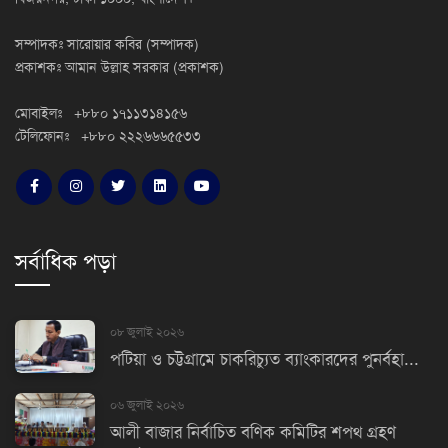
সম্পাদকঃ সারোয়ার কবির (সম্পাদক)
প্রকাশকঃ আমান উল্লাহ সরকার (প্রকাশক)
মোবাইলঃ +৮৮০ ১৭১১৩১৪১৫৬
টেলিফোনঃ +৮৮০ ২২২৬৬৬৫৫৩৩
সর্বাধিক পড়া
০৮ জুলাই ২০২৬
পটিয়া ও চট্টগ্রামে চাকরিচ্যুত ব্যাংকারদের পুনর্বহা...
০৬ জুলাই ২০২৬
আলী বাজার নির্বাচিত বণিক কমিটির শপথ গ্রহণ