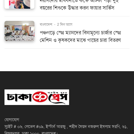
নরসিংদীর মাধবদীতে কক্ষে আটকা পড়া দুই
বছরের শিশুকে উদ্ধার করল ফায়ার সার্ভিস
বাংলাদেশ
-
2 দিন আগে
পঞ্চগড়ে স্প্রে ম্যানদের বিনামূল্যে চার্জার স্প্রে
মেশিন ও কৃষকদের মাঝে গাছের চারা বিতরণ
যোগাযোগ
স্যুইট # ০৬, লেভেল #০৯, ইস্টার্ন আরজু , শহীদ সৈয়দ নজরুল ইসলাম সরণি, ৬১,
বিজয়নগর, ঢাকা ১০০০, বাংলাদেশ।