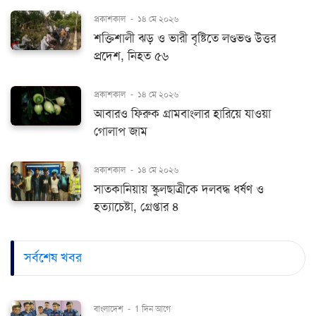
প্রকাশকাল
-
১৪ মে ২০২৬
শক্তিশালী ঝড় ও ভারী বৃষ্টিতে লণ্ডভণ্ড উত্তর
প্রদেশ, নিহত ৫৬
প্রকাশকাল
-
১৪ মে ২০২৬
আবারও ফিরুক গ্রামবাংলার হারিয়ে যাওয়া
গোলাপ জাম
প্রকাশকাল
-
১৪ মে ২০২৬
সাতকানিয়ায় স্কুলছাত্রীকে দলবদ্ধ ধর্ষণ ও
হত্যাচেষ্টা, গ্রেপ্তার ৪
সর্বশেষ খবর
বাংলাদেশ
-
1 দিন আগে