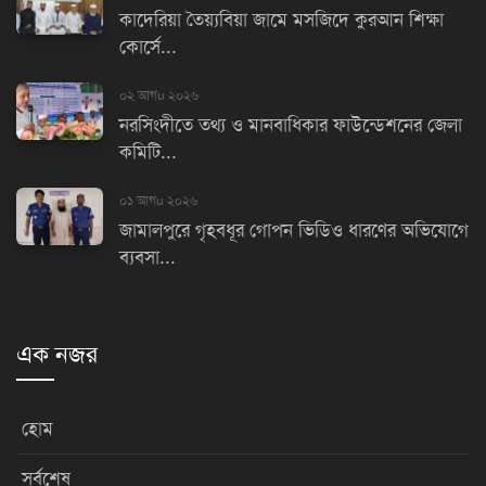
কাদেরিয়া তৈয়্যবিয়া জামে মসজিদে কুরআন শিক্ষা
কোর্সে...
০২ আগu ২০২৬
নরসিংদীতে তথ্য ও মানবাধিকার ফাউন্ডেশনের জেলা
কমিটি...
০১ আগu ২০২৬
জামালপুরে গৃহবধূর গোপন ভিডিও ধারণের অভিযোগে
ব্যবসা...
এক নজর
হোম
সর্বশেষ