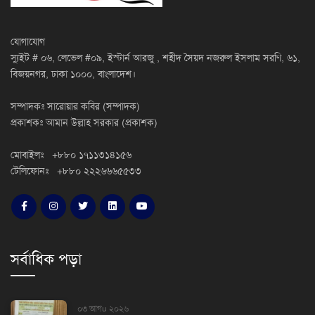
যোগাযোগ
স্যুইট # ০৬, লেভেল #০৯, ইস্টার্ন আরজু , শহীদ সৈয়দ নজরুল ইসলাম সরণি, ৬১,
বিজয়নগর, ঢাকা ১০০০, বাংলাদেশ।
সম্পাদকঃ সারোয়ার কবির (সম্পাদক)
প্রকাশকঃ আমান উল্লাহ সরকার (প্রকাশক)
মোবাইলঃ +৮৮০ ১৭১১৩১৪১৫৬
টেলিফোনঃ +৮৮০ ২২২৬৬৬৫৫৩৩
সর্বাধিক পড়া
০৩ আগu ২০২৬