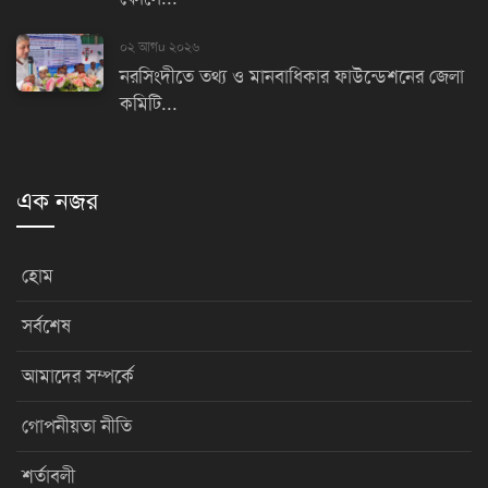
০২ আগu ২০২৬
নরসিংদীতে তথ্য ও মানবাধিকার ফাউন্ডেশনের জেলা
কমিটি...
এক নজর
হোম
সর্বশেষ
আমাদের সম্পর্কে
গোপনীয়তা নীতি
শর্তাবলী