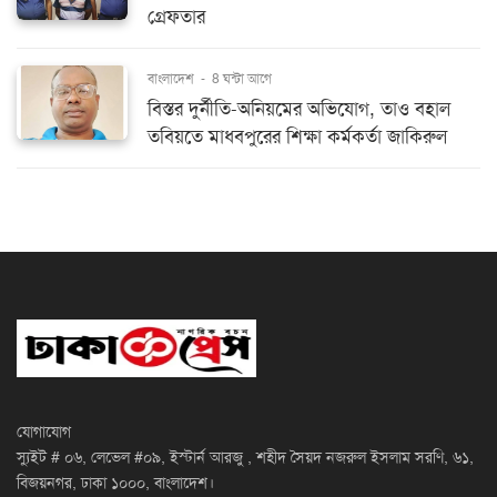
গ্রেফতার
বাংলাদেশ
-
8 ঘন্টা আগে
বিস্তর দুর্নীতি-অনিয়মের অভিযোগ, তাও বহাল
তবিয়তে মাধবপুরের শিক্ষা কর্মকর্তা জাকিরুল
যোগাযোগ
স্যুইট # ০৬, লেভেল #০৯, ইস্টার্ন আরজু , শহীদ সৈয়দ নজরুল ইসলাম সরণি, ৬১,
বিজয়নগর, ঢাকা ১০০০, বাংলাদেশ।