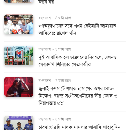
নতুন ঘর
বাংলাদেশ
-
3 ঘন্টা আগে
গণঅভ্যুত্থানের সঙ্গে প্রথম বেইমানি জামায়াত
আমিরের: রাশেদ খাঁন
বাংলাদেশ
-
3 ঘন্টা আগে
দুই আবাসিক হল ছাত্রদলের নিয়ন্ত্রণে, এখনও
ফেরেননি শিবিরের নেতাকর্মীরা
বাংলাদেশ
-
7 ঘন্টা আগে
জুলাই কনসার্টে গায়ক হাসানের ওপর বোতল
নিক্ষেপ: ব্যান্ড সংগীতপ্রেমীদের তীব্র ক্ষোভ ও
নিরাপত্তার প্রশ্ন
বাংলাদেশ
-
8 ঘন্টা আগে
চারঘাটে ৫টি মাদক মামলার আসামি শাহাবুদ্দিন