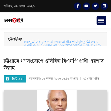
শনিবার, ০৮ আগU ২০২৬
হাইলাইটসঃ
চারঘাটে ৫টি মাদক মামলার আসামি শাহাবুদ্দিন গ্রেফতার
জুলাই কনসার্টে গায়ক হাসানের ওপর বোতল নিক্ষেপ: ব্যান্ড
সংগীতপ্রেমীদের তীব্র ক্ষোভ ও নিরাপত্তার প্রশ্ন
চট্টগ্রামে গণসংযোগে গুলিবিদ্ধ বিএনপি প্রার্থী এরশাদ
উল্লাহ
প্রিন্ট করুন
প্রকাশকালঃ
০৫ নভেম্বর ২০২৫ ০৭:৪৫ অপরাহ্ণ | ৩১১ বার পঠিত