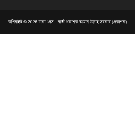
কপিরাইট © 2026 ঢাকা প্রেস । বার্তা প্রকাশক আমান উল্লাহ সরকার (প্রকাশক)