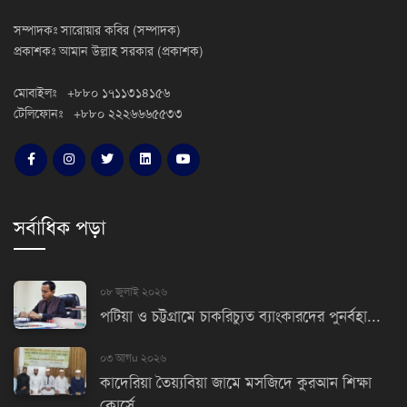
সম্পাদকঃ সারোয়ার কবির (সম্পাদক)
প্রকাশকঃ আমান উল্লাহ সরকার (প্রকাশক)
মোবাইলঃ +৮৮০ ১৭১১৩১৪১৫৬
টেলিফোনঃ +৮৮০ ২২২৬৬৬৫৫৩৩
সর্বাধিক পড়া
০৮ জুলাই ২০২৬
পটিয়া ও চট্টগ্রামে চাকরিচ্যুত ব্যাংকারদের পুনর্বহা...
০৩ আগu ২০২৬
কাদেরিয়া তৈয়্যবিয়া জামে মসজিদে কুরআন শিক্ষা
কোর্সে...