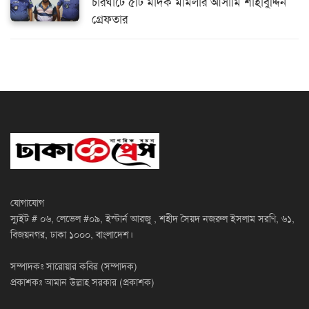
চারঘাটে ৫টি মাদক মামলার আসামি শাহাবুদ্দিন
গ্রেফতার
যোগাযোগ
স্যুইট # ০৬, লেভেল #০৯, ইস্টার্ন আরজু , শহীদ সৈয়দ নজরুল ইসলাম সরণি, ৬১,
বিজয়নগর, ঢাকা ১০০০, বাংলাদেশ।
সম্পাদকঃ সারোয়ার কবির (সম্পাদক)
প্রকাশকঃ আমান উল্লাহ সরকার (প্রকাশক)