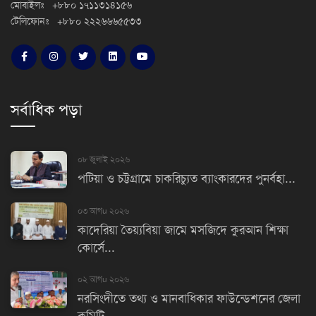
মোবাইলঃ +৮৮০ ১৭১১৩১৪১৫৬
টেলিফোনঃ +৮৮০ ২২২৬৬৬৫৫৩৩
সর্বাধিক পড়া
০৮ জুলাই ২০২৬
পটিয়া ও চট্টগ্রামে চাকরিচ্যুত ব্যাংকারদের পুনর্বহা...
০৩ আগu ২০২৬
কাদেরিয়া তৈয়্যবিয়া জামে মসজিদে কুরআন শিক্ষা
কোর্সে...
০২ আগu ২০২৬
নরসিংদীতে তথ্য ও মানবাধিকার ফাউন্ডেশনের জেলা