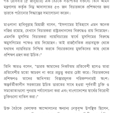
গত রোববার (৫ জানুয়ারি) এক বৈঠকে সভাপতির বক্তব্যে তিনি আইন
মন্ত্রণালয় কর্তৃক নিম্ন আদালতের ৫০ জন বিচারককে প্রশিক্ষণের জন্য
ভারতে পাঠানোর সিদ্ধান্তের সমালোচনা করেন।
মাওলানা হাবিবুল্লাহ মিয়াজী বলেন, "ইসলামের ইতিহাসে এমন অনেক
নজির রয়েছে, যেখানে বিচারকরা রাষ্ট্রপ্রধানদের বিরুদ্ধেও রায় দিয়েছেন।
এমনকি মুসলিম বিচারকরা ন্যায়বিচারের স্বার্থে মুসলিমের বিরুদ্ধে
অমুসলিমের পক্ষেও রায় দিয়েছেন। তাই রাজনৈতিক প্রভাবমুক্ত থেকে
যথাযথ ন্যায়বিচার নিশ্চিত করতে বিচারকদের মুফতিদের কাছ থেকে
প্রশিক্ষণ গ্রহণ করা উচিত।"
তিনি আরও বলেন, "ভারত আমাদের নিকটতম প্রতিবেশী হলেও তারা
প্রতিবেশীর মতো আচরণ না করে প্রভুত্ব করার চেষ্টা করে। বিচারকদের
প্রশিক্ষণও তাদের আধিপত্য বিস্তারমূলক পরিকল্পনারই অংশ।
অন্তর্বর্তীকালীন সরকারের উচিত ভারতের সাথে হওয়া পূর্ববর্তী চুক্তি ও
সমঝোতাগুলো পুনরায় পর্যালোচনা করা এবং বাংলাদেশের স্বার্থের বিরোধী
চুক্তিগুলো বাতিল করা।"
উক্ত বৈঠকে খেলাফত আন্দোলনের অন্যান্য নেতৃবৃন্দ উপস্থিত ছিলেন,