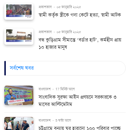
প্রকাশকাল
-
০৫ জানুয়ারি ২০২৫
স্বামী কর্তৃক স্ত্রীকে গলা কেটে হত্যা, স্বামী আটক
প্রকাশকাল
-
০৫ জানুয়ারি ২০২৫
বন্ধ কুড়িগ্রাম সীমান্তে ‘বর্ডার হাট’, কর্মহীন প্রায়
১০ হাজার মানুষ
সর্বশেষ খবর
বাংলাদেশ
-
17 মিনিট আগে
সাংবাদিক সুরক্ষা আইন প্রণয়নে সরকারকে ৩
মাসের আল্টিমেটাম
বাংলাদেশ
-
5 ঘন্টা আগে
চট্টগ্রামে বন্যায় ঘর হারানো ১০০ পরিবার পাচ্ছে