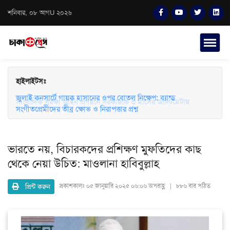
শনিবার, ০৮ আগU ২০২৬
হাইলাইটসঃ
জুলাই কনসার্টে গায়ক হাসানের ওপর বোতল নিক্ষেপ: ব্যান্ড
সাংবাদিক সুরক্ষা আইন প্রণয়নে সরকারকে ৩ মাসের আল্টিমেটাম
সংগীতপ্রেমীদের তীব্র ক্ষোভ ও নিরাপত্তার প্রশ্ন
ভারতে নয়, বিচারকদের প্রশিক্ষণ মুফতিদের কাছ
থেকে নেয়া উচিত: মাওলানা হাবিবুল্লাহ
প্রিন্ট করুন
প্রকাশকালঃ
০৫ জানুয়ারি ২০২৫ ০৬:০৬ অপরাহ্ণ | ৮৮৬ বার পঠিত