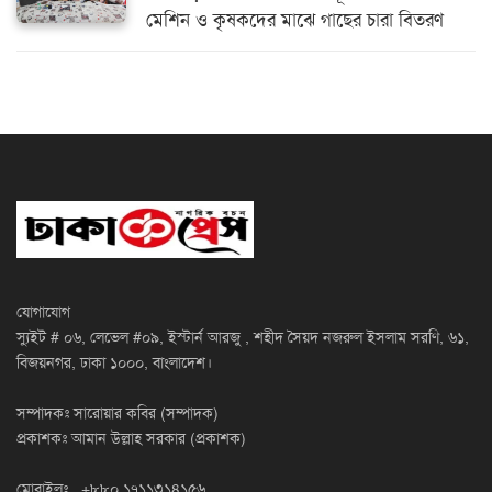
মেশিন ও কৃষকদের মাঝে গাছের চারা বিতরণ
যোগাযোগ
স্যুইট # ০৬, লেভেল #০৯, ইস্টার্ন আরজু , শহীদ সৈয়দ নজরুল ইসলাম সরণি, ৬১,
বিজয়নগর, ঢাকা ১০০০, বাংলাদেশ।
সম্পাদকঃ সারোয়ার কবির (সম্পাদক)
প্রকাশকঃ আমান উল্লাহ সরকার (প্রকাশক)
মোবাইলঃ +৮৮০ ১৭১১৩১৪১৫৬