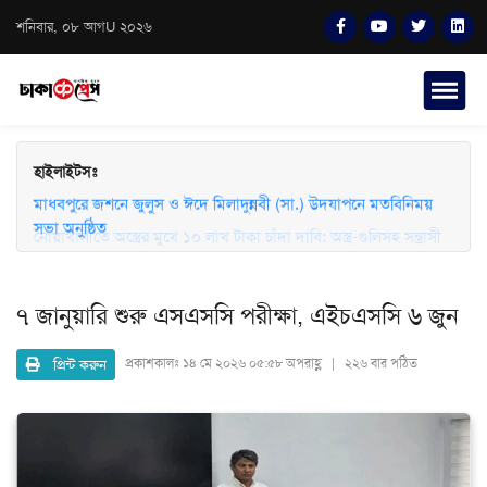
শনিবার, ০৮ আগU ২০২৬
হাইলাইটসঃ
মাধবপুরে জশনে জুলুস ও ঈদে মিলাদুন্নবী (সা.) উদযাপনে মতবিনিময়
সভা অনুষ্ঠিত
নোয়াখালীতে অস্ত্রের মুখে ১০ লাখ টাকা চাঁদা দাবি: অস্ত্র-গুলিসহ সন্ত্রাসী
গ্রেফতার
৭ জানুয়ারি শুরু এসএসসি পরীক্ষা, এইচএসসি ৬ জুন
প্রিন্ট করুন
প্রকাশকালঃ
১৪ মে ২০২৬ ০৫:৫৮ অপরাহ্ণ | ২২৬ বার পঠিত