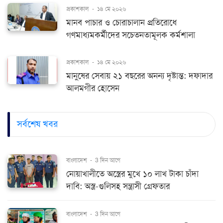
প্রকাশকাল
-
১৪ মে ২০২৬
মানব পাচার ও চোরাচালান প্রতিরোধে
গণমাধ্যমকর্মীদের সচেতনতামূলক কর্মশালা
প্রকাশকাল
-
১৪ মে ২০২৬
মানুষের সেবায় ২১ বছরের অনন্য দৃষ্টান্ত: দফাদার
আলমগীর হোসেন
সর্বশেষ খবর
বাংলাদেশ
-
3 দিন আগে
নোয়াখালীতে অস্ত্রের মুখে ১০ লাখ টাকা চাঁদা
দাবি: অস্ত্র-গুলিসহ সন্ত্রাসী গ্রেফতার
বাংলাদেশ
-
3 দিন আগে