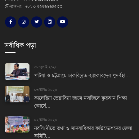
টেলিফোনঃ +৮৮০ ২২২৬৬৬৫৫৩৩
সর্বাধিক পড়া
০৮ জুলাই ২০২৬
পটিয়া ও চট্টগ্রামে চাকরিচ্যুত ব্যাংকারদের পুনর্বহা...
০৩ আগu ২০২৬
কাদেরিয়া তৈয়্যবিয়া জামে মসজিদে কুরআন শিক্ষা
কোর্সে...
০২ আগu ২০২৬
নরসিংদীতে তথ্য ও মানবাধিকার ফাউন্ডেশনের জেলা
কমিটি...