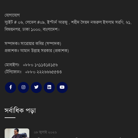
যোগাযোগ
স্যুইট # ০৬, লেভেল #০৯, ইস্টার্ন আরজু , শহীদ সৈয়দ নজরুল ইসলাম সরণি, ৬১,
বিজয়নগর, ঢাকা ১০০০, বাংলাদেশ।
সম্পাদকঃ সারোয়ার কবির (সম্পাদক)
প্রকাশকঃ আমান উল্লাহ সরকার (প্রকাশক)
মোবাইলঃ +৮৮০ ১৭১১৩১৪১৫৬
টেলিফোনঃ +৮৮০ ২২২৬৬৬৫৫৩৩
সর্বাধিক পড়া
০৮ জুলাই ২০২৬