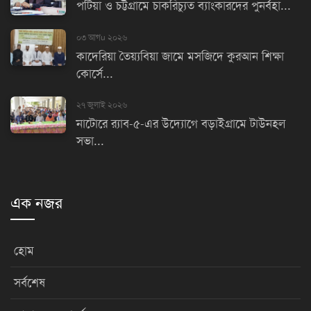
পটিয়া ও চট্টগ্রামে চাকরিচ্যুত ব্যাংকারদের পুনর্বহা...
০৩ আগu ২০২৬
কাদেরিয়া তৈয়্যবিয়া জামে মসজিদে কুরআন শিক্ষা
কোর্সে...
২৭ জুলাই ২০২৬
নাটোরে র‌্যাব-৫-এর উদ্যোগে বড়াইগ্রামে টাউনহল
সভা...
এক নজর
হোম
সর্বশেষ