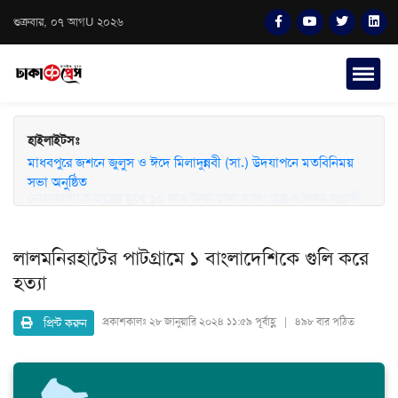
শুক্রবার, ০৭ আগU ২০২৬
হাইলাইটসঃ
মাধবপুরে জশনে জুলুস ও ঈদে মিলাদুন্নবী (সা.) উদযাপনে মতবিনিময়
সভা অনুষ্ঠিত
নোয়াখালীতে অস্ত্রের মুখে ১০ লাখ টাকা চাঁদা দাবি: অস্ত্র-গুলিসহ সন্ত্রাসী
গ্রেফতার
লালমনিরহাটের পাটগ্রামে ১ বাংলাদেশিকে গুলি করে
হত্যা
প্রিন্ট করুন
প্রকাশকালঃ
২৮ জানুয়ারি ২০২৪ ১১:৫৯ পূর্বাহ্ণ | ৪৯৮ বার পঠিত