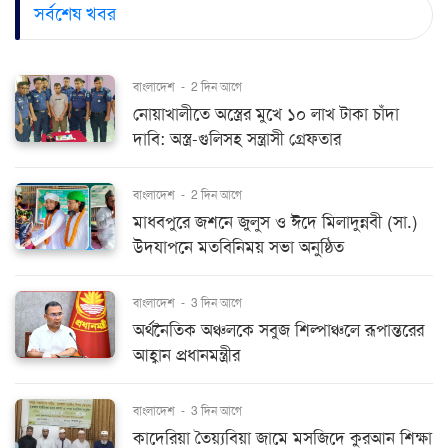
সর্বশেষ খবর
বাংলাদেশ
-
2 দিন আগে
নোয়াখালীতে অস্ত্রের মুখে ১০ লাখ টাকা চাঁদা
দাবি: অস্ত্র-গুলিসহ সন্ত্রাসী গ্রেফতার
বাংলাদেশ
-
2 দিন আগে
মাধবপুরে জশনে জুলুস ও ঈদে মিলাদুন্নবী (সা.)
উদযাপনে মতবিনিময় সভা অনুষ্ঠিত
বাংলাদেশ
-
3 দিন আগে
অর্থনৈতিক অঞ্চলকে সবুজ শিল্পাঞ্চলে রূপান্তরের
আহ্বান প্রধানমন্ত্রীর
বাংলাদেশ
-
3 দিন আগে
কাদেরিয়া তৈয়্যবিয়া জামে মসজিদে কুরআন শিক্ষা