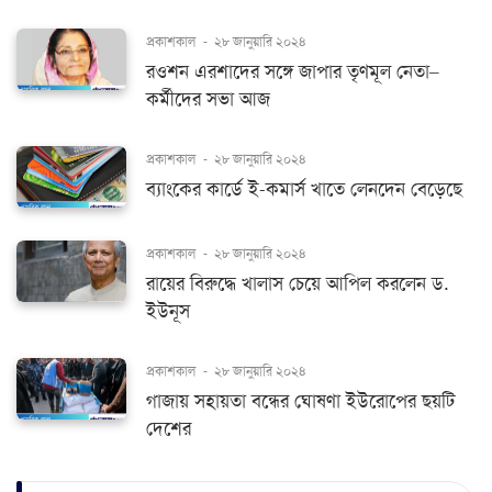
প্রকাশকাল
-
২৮ জানুয়ারি ২০২৪
রওশন এরশাদের সঙ্গে জাপার তৃণমূল নেতা–
কর্মীদের সভা আজ
প্রকাশকাল
-
২৮ জানুয়ারি ২০২৪
ব্যাংকের কার্ডে ই-কমার্স খাতে লেনদেন বেড়েছে
প্রকাশকাল
-
২৮ জানুয়ারি ২০২৪
রায়ের বিরুদ্ধে খালাস চেয়ে আপিল করলেন ড.
ইউনূস
প্রকাশকাল
-
২৮ জানুয়ারি ২০২৪
গাজায় সহায়তা বন্ধের ঘোষণা ইউরোপের ছয়টি
দেশের