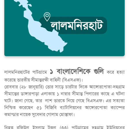
১ বাংলাদেশিকে গুলি
লালমনিরহাটের পাটগ্রামে
করে হত্যা
করেছে ভারতীয় সীমান্তরক্ষী বাহিনী (বিএসএফ)।
রোববার (২৮ জানুয়ারি) ভোর সাড়ে চারটার দিকে আঙ্গোরপোতা-দহগ্রাম
সীমান্তের ডাঙ্গারপাড়া এলাকায় ১ নাম্বার সীমান্ত পিলারের কাছে এ ঘটনা
ঘটে। জানা গেছে, তার লাশ ভারতে নিয়ে গেছে বিএসএফ। এর সত্যতা
নিশ্চিত করেছেন ৫১ বিজিবি ব্যাটালিয়নের আঙ্গোরপোতা ক্যাম্পের
কমান্ডার নায়েক সুবেদার গোলাম মোস্তাফা।
নিহত রফিউল ইসলাম টুকলু (৩৩) পাটগ্রামের দহগ্রাম ইউনিয়নের