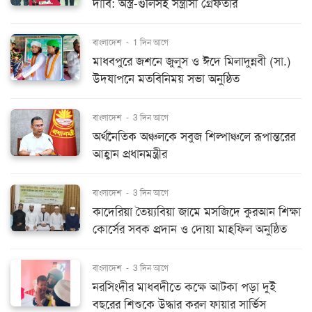
দাবি: অস্ত্র-গুলিসহ সন্ত্রাসী গ্রেফতার
বাংলাদেশ
-
1 দিন আগে
মাধবপুরে জশনে জুলুস ও ঈদে মিলাদুন্নবী (সা.)
উদযাপনে মতবিনিময় সভা অনুষ্ঠিত
বাংলাদেশ
-
3 দিন আগে
অর্থনৈতিক অঞ্চলকে সবুজ শিল্পাঞ্চলে রূপান্তরের
আহ্বান প্রধানমন্ত্রীর
বাংলাদেশ
-
3 দিন আগে
কাদেরিয়া তৈয়্যবিয়া জামে মসজিদে কুরআন শিক্ষা
কোর্সের সবক প্রদান ও দোয়া মাহফিল অনুষ্ঠিত
বাংলাদেশ
-
3 দিন আগে
নরসিংদীর মাধবদীতে কক্ষে আটকা পড়া দুই
বছরের শিশুকে উদ্ধার করল ফায়ার সার্ভিস