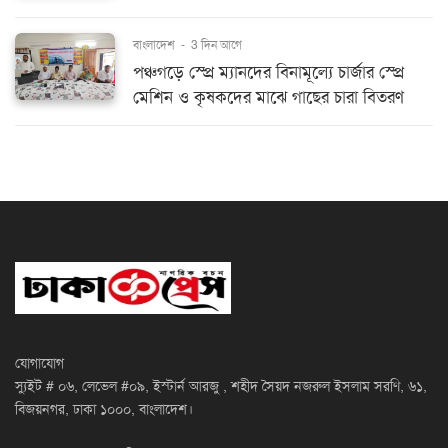
বাংলাদেশ
-
3 দিন আগে
পঞ্চগড়ে স্প্রে ম্যানদের বিনামূল্যে চার্জার স্প্রে
মেশিন ও কৃষকদের মাঝে গাছের চারা বিতরণ
যোগাযোগ
স্যুইট # ০৬, লেভেল #০৯, ইস্টার্ন আরজু , শহীদ সৈয়দ নজরুল ইসলাম সরণি, ৬১,
বিজয়নগর, ঢাকা ১০০০, বাংলাদেশ।