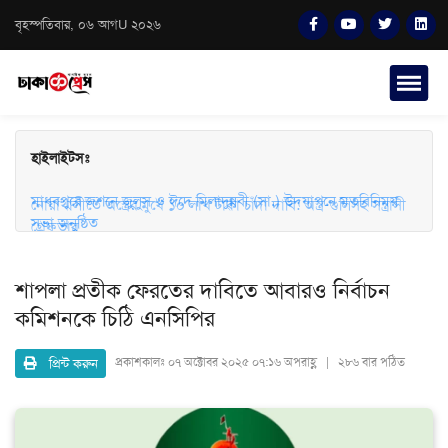
বৃহস্পতিবার, ০৬ আগU ২০২৬
হাইলাইটসঃ
মাধবপুরে জশনে জুলুস ও ঈদে মিলাদুন্নবী (সা.) উদযাপনে মতবিনিময়
সভা অনুষ্ঠিত
নোয়াখালীতে অস্ত্রের মুখে ১০ লাখ টাকা চাঁদা দাবি: অস্ত্র-গুলিসহ সন্ত্রাসী
গ্রেফতার
শাপলা প্রতীক ফেরতের দাবিতে আবারও নির্বাচন
কমিশনকে চিঠি এনসিপির
প্রিন্ট করুন
প্রকাশকালঃ
০৭ অক্টোবর ২০২৫ ০৭:১৬ অপরাহ্ণ | ২৮৬ বার পঠিত