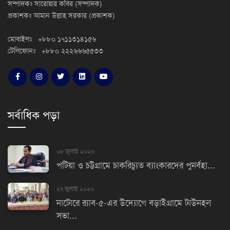
সম্পাদকঃ সারোয়ার কবির (সম্পাদক)
প্রকাশকঃ আমান উল্লাহ সরকার (প্রকাশক)
মোবাইলঃ +৮৮০ ১৭১১৩১৪১৫৬
টেলিফোনঃ +৮৮০ ২২২৬৬৬৫৫৩৩
সর্বাধিক পড়া
০৮ জুলাই ২০২৬
পটিয়া ও চট্টগ্রামে চাকরিচ্যুত ব্যাংকারদের পুনর্বহা...
২৭ জুলাই ২০২৬
নাটোরে র‌্যাব-৫-এর উদ্যোগে বড়াইগ্রামে টাউনহল
সভা...