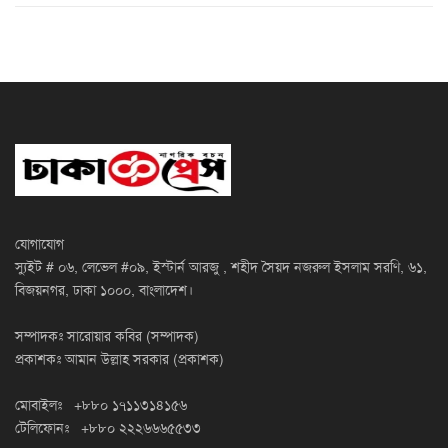
যোগাযোগ
স্যুইট # ০৬, লেভেল #০৯, ইস্টার্ন আরজু , শহীদ সৈয়দ নজরুল ইসলাম সরণি, ৬১,
বিজয়নগর, ঢাকা ১০০০, বাংলাদেশ।
সম্পাদকঃ সারোয়ার কবির (সম্পাদক)
প্রকাশকঃ আমান উল্লাহ সরকার (প্রকাশক)
মোবাইলঃ +৮৮০ ১৭১১৩১৪১৫৬
টেলিফোনঃ +৮৮০ ২২২৬৬৬৫৫৩৩