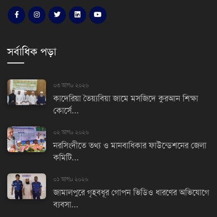
সর্বাধিক পড়া
০৩ আগu ২০২৬
কাদেরিয়া তৈয়্যবিয়া জামে মসজিদে কুরআন শিক্ষা
কোর্সে...
০২ আগu ২০২৬
নরসিংদীতে তথ্য ও মানবাধিকার ফাউন্ডেশনের জেলা
কমিটি...
০১ আগu ২০২৬
জামালপুরে গৃহবধূর গোপন ভিডিও ধারণের অভিযোগে
ব্যবসা...