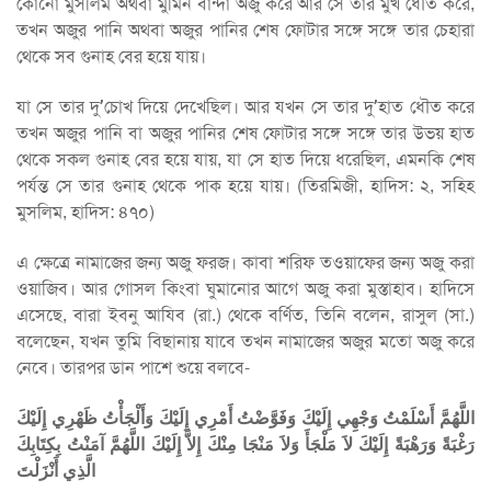
কোনো মুসলিম অথবা মুমিন বান্দা অজু করে আর সে তার মুখ ধৌত করে,
তখন অজুর পানি অথবা অজুর পানির শেষ ফোটার সঙ্গে সঙ্গে তার চেহারা
থেকে সব গুনাহ বের হয়ে যায়।
যা সে তার দু’চোখ দিয়ে দেখেছিল। আর যখন সে তার দু’হাত ধৌত করে
তখন অজুর পানি বা অজুর পানির শেষ ফোটার সঙ্গে সঙ্গে তার উভয় হাত
থেকে সকল গুনাহ বের হয়ে যায়, যা সে হাত দিয়ে ধরেছিল, এমনকি শেষ
পর্যন্ত সে তার গুনাহ থেকে পাক হয়ে যায়। (তিরমিজী, হাদিস: ২, সহিহ
মুসলিম, হাদিস: ৪৭০)
এ ক্ষেত্রে নামাজের জন্য অজু ফরজ। কাবা শরিফ তওয়াফের জন্য অজু করা
ওয়াজিব। আর গোসল কিংবা ঘুমানোর আগে অজু করা মুস্তাহাব। হাদিসে
এসেছে, বারা ইবনু আযিব (রা.) থেকে বর্ণিত, তিনি বলেন, রাসুল (সা.)
বলেছেন, যখন তুমি বিছানায় যাবে তখন নামাজের অজুর মতো অজু করে
নেবে। তারপর ডান পাশে শুয়ে বলবে-
اللَّهُمَّ أَسْلَمْتُ وَجْهِي إِلَيْكَ وَفَوَّضْتُ أَمْرِي إِلَيْكَ وَأَلْجَأْتُ ظَهْرِي إِلَيْكَ
رَغْبَةً وَرَهْبَةً إِلَيْكَ لاَ مَلْجَأَ وَلاَ مَنْجَا مِنْكَ إِلاَّ إِلَيْكَ اللَّهُمَّ آمَنْتُ بِكِتَابِكَ
الَّذِي أَنْزَلْتَ