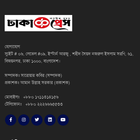
যোগাযোগ
স্যুইট # ০৬, লেভেল #০৯, ইস্টার্ন আরজু , শহীদ সৈয়দ নজরুল ইসলাম সরণি, ৬১,
বিজয়নগর, ঢাকা ১০০০, বাংলাদেশ।
সম্পাদকঃ সারোয়ার কবির (সম্পাদক)
প্রকাশকঃ আমান উল্লাহ সরকার (প্রকাশক)
মোবাইলঃ +৮৮০ ১৭১১৩১৪১৫৬
টেলিফোনঃ +৮৮০ ২২২৬৬৬৫৫৩৩