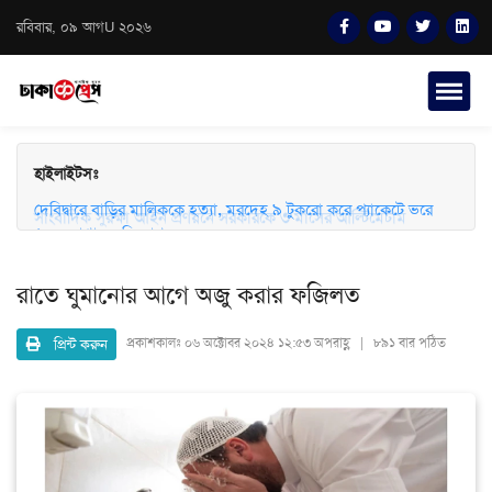
রবিবার, ০৯ আগU ২০২৬
হাইলাইটসঃ
সাংবাদিক সুরক্ষা আইন প্রণয়নে সরকারকে ৩ মাসের আল্টিমেটাম
দেবিদ্বারে বাড়ির মালিককে হত্যা, মরদেহ ৯ টুকরো করে প্যাকেটে ভরে
ফেলে রাখার অভিযোগ
রাতে ঘুমানোর আগে অজু করার ফজিলত
প্রিন্ট করুন
প্রকাশকালঃ
০৬ অক্টোবর ২০২৪ ১২:৫৩ অপরাহ্ণ | ৮৯১ বার পঠিত