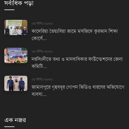
সর্বাধিক পড়া
০৩ আগu ২০২৬
কাদেরিয়া তৈয়্যবিয়া জামে মসজিদে কুরআন শিক্ষা
কোর্সে...
০২ আগu ২০২৬
নরসিংদীতে তথ্য ও মানবাধিকার ফাউন্ডেশনের জেলা
কমিটি...
০১ আগu ২০২৬
জামালপুরে গৃহবধূর গোপন ভিডিও ধারণের অভিযোগে
ব্যবসা...
এক নজর