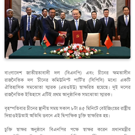
বাংলাদেশ জাতীয়তাবাদী দল (বিএনপি) এবং চীনের ক্ষমতাসীন
রাজনৈতিক দল ‘চীনের কমিউনিস্ট পার্টি’র (সিপিসি) মধ্যে একটি
ঐতিহাসিক সমঝোতা স্মারক (এমওইউ) স্বাক্ষরিত হয়েছে। দুই দলের
রাজনৈতিক ইতিহাসে এটিই প্রথম আনুষ্ঠানিক সমঝোতা স্মারক।
বৃহস্পতিবার চীনের স্থানীয় সময় সকাল ৮টা ৪৫ মিনিটে বেইজিংয়ের রাষ্ট্রীয়
দিয়াওইউতাই অতিথি ভবনে এই দ্বিপাক্ষিক চুক্তি স্বাক্ষরিত হয়।
চুক্তি স্বাক্ষর অনুষ্ঠানে বিএনপির পক্ষে স্বাক্ষর করেন প্রধানমন্ত্রীর