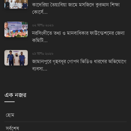
কাদেরিয়া তৈয়্যবিয়া জামে মসজিদে কুরআন শিক্ষা
কোর্সে...
০২ আগu ২০২৬
নরসিংদীতে তথ্য ও মানবাধিকার ফাউন্ডেশনের জেলা
কমিটি...
০১ আগu ২০২৬
জামালপুরে গৃহবধূর গোপন ভিডিও ধারণের অভিযোগে
ব্যবসা...
এক নজর
হোম
সর্বশেষ