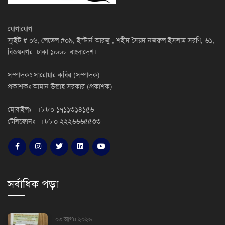
যোগাযোগ
স্যুইট # ০৬, লেভেল #০৯, ইস্টার্ন আরজু , শহীদ সৈয়দ নজরুল ইসলাম সরণি, ৬১,
বিজয়নগর, ঢাকা ১০০০, বাংলাদেশ।
সম্পাদকঃ সারোয়ার কবির (সম্পাদক)
প্রকাশকঃ আমান উল্লাহ সরকার (প্রকাশক)
মোবাইলঃ +৮৮০ ১৭১১৩১৪১৫৬
টেলিফোনঃ +৮৮০ ২২২৬৬৬৫৫৩৩
সর্বাধিক পড়া
০৩ আগu ২০২৬