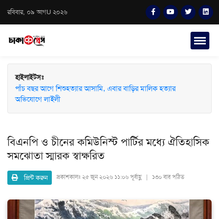
রবিবার, ০৯ আগU ২০২৬
হাইলাইটসঃ
পাঁচ বছর আগে শিশুহত্যার আসামি, এবার বাড়ির মালিক হত্যার
অভিযোগে লাইলী
বিএনপি ও চীনের কমিউনিস্ট পার্টির মধ্যে ঐতিহাসিক
সমঝোতা স্মারক স্বাক্ষরিত
প্রিন্ট করুন
প্রকাশকালঃ
২৫ জুন ২০২৬ ১১:০৬ পূর্বাহ্ণ | ১৩০ বার পঠিত