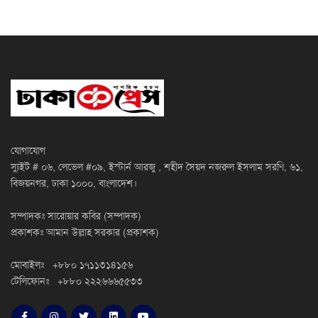
যোগাযোগ
স্যুইট # ০৬, লেভেল #০৯, ইস্টার্ন আরজু , শহীদ সৈয়দ নজরুল ইসলাম সরণি, ৬১,
বিজয়নগর, ঢাকা ১০০০, বাংলাদেশ।
সম্পাদকঃ সারোয়ার কবির (সম্পাদক)
প্রকাশকঃ আমান উল্লাহ সরকার (প্রকাশক)
মোবাইলঃ +৮৮০ ১৭১১৩১৪১৫৬
টেলিফোনঃ +৮৮০ ২২২৬৬৬৫৫৩৩