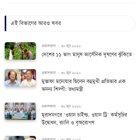
এই বিভাগের আরও খবর
প্রকাশকাল
-
৩০ জুন ২০২৬
দেশের ১১ ভাগ মানুষ আর্সেনিক দূষণের ঝুঁকিতে
প্রকাশকাল
-
৩০ জুন ২০২৬
মুস্তাফা মনোয়ার ছিলেন বহুমুখী প্রতিভার এক
অনন্য শিল্পী: তথ্যমন্ত্রী
প্রকাশকাল
-
৩০ জুন ২০২৬
মুরাদনগরে ‘ওয়ান চাইল্ড, ওয়ান ট্রি’ কর্মসূচির
উদ্বোধন, র‌্যালি ও বৃক্ষরোপণ
প্রকাশকাল
-
৩০ জুন ২০২৬