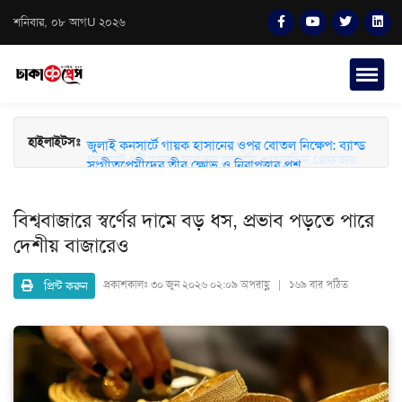
শনিবার, ০৮ আগU ২০২৬
হাইলাইটসঃ
চারঘাটে ৫টি মাদক মামলার আসামি শাহাবুদ্দিন গ্রেফতার
জুলাই কনসার্টে গায়ক হাসানের ওপর বোতল নিক্ষেপ: ব্যান্ড
সংগীতপ্রেমীদের তীব্র ক্ষোভ ও নিরাপত্তার প্রশ্ন
বিশ্ববাজারে স্বর্ণের দামে বড় ধস, প্রভাব পড়তে পারে
দেশীয় বাজারেও
প্রিন্ট করুন
প্রকাশকালঃ
৩০ জুন ২০২৬ ০২:০৯ অপরাহ্ণ | ১৬৯ বার পঠিত