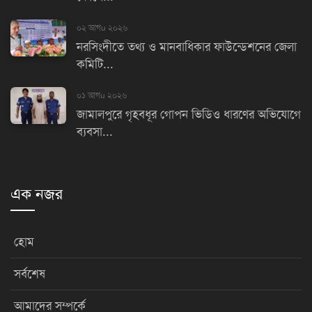
০২ আগu ২০২৬
নরসিংদীতে তথ্য ও মানবাধিকার ফাউন্ডেশনের জেলা
কমিটি...
০১ আগu ২০২৬
জামালপুরে গৃহবধূর গোপন ভিডিও ধারণের অভিযোগে
ব্যবসা...
এক নজর
হোম
সর্বশেষ
আমাদের সম্পর্কে