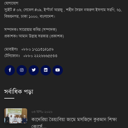
যোগাযোগ
স্যুইট # ০৬, লেভেল #০৯, ইস্টার্ন আরজু , শহীদ সৈয়দ নজরুল ইসলাম সরণি, ৬১,
বিজয়নগর, ঢাকা ১০০০, বাংলাদেশ।
সম্পাদকঃ সারোয়ার কবির (সম্পাদক)
প্রকাশকঃ আমান উল্লাহ সরকার (প্রকাশক)
মোবাইলঃ +৮৮০ ১৭১১৩১৪১৫৬
টেলিফোনঃ +৮৮০ ২২২৬৬৬৫৫৩৩
সর্বাধিক পড়া
০৩ আগu ২০২৬
কাদেরিয়া তৈয়্যবিয়া জামে মসজিদে কুরআন শিক্ষা
কোর্সে...