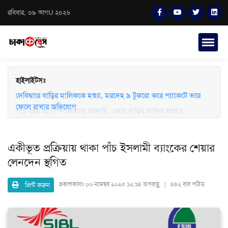
রবিবার, ০৯ আগU ২০২৬
হাইলাইটসঃ
দেবিদ্বারে বাড়ির মালিককে হত্যা, মরদেহ ৯ টুকরো করে প্যাকেটে ভরে
ফেলে রাখার অভিযোগ
পাঁচ বছর আগে শিশুহত্যার আসামি, এবার বাড়ির মালিক হত্যার
অভিযোগে লাইলী
একীভূত প্রক্রিয়ায় থাকা পাঁচ ইসলামী ব্যাংকের শেয়ার
লেনদেন স্থগিত
প্রিন্ট করুন
প্রকাশকালঃ
০৬ নভেম্বর ২০২৫ ১২:১৪ অপরাহ্ণ | ৪৪২ বার পঠিত