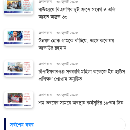
প্রকাশকাল
-
৩০ জুলাই ২০২৫
রাউজানে বিএনপির দুই গ্রুপে সংঘর্ষ ও গুলি:
আহত অন্তত ৩০
প্রকাশকাল
-
৩০ জুলাই ২০২৫
উন্নয়ন হোক গাছকে বাঁচিয়ে, ধ্বংস করে নয়-
আতাউর রহমান
প্রকাশকাল
-
৩০ জুলাই ২০২৫
চাঁপাইনবাবগঞ্জ সরকারি মহিলা কলেজে ইন-হাউস
প্রশিক্ষণ প্রোগ্রাম অনুষ্ঠিত
প্রকাশকাল
-
৩০ জুলাই ২০২৫
শ্রম ভবনের সামনে অবস্থান কর্মসূচির ১৮তম দিন
সর্বশেষ খবর