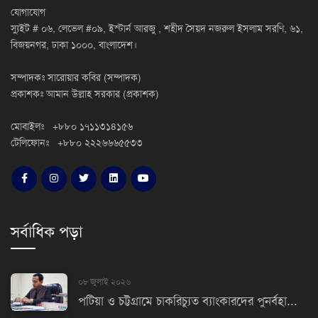
যোগাযোগ
স্যুইট # ০৬, লেভেল #০৯, ইস্টার্ন আরজু , শহীদ সৈয়দ নজরুল ইসলাম সরণি, ৬১,
বিজয়নগর, ঢাকা ১০০০, বাংলাদেশ।
সম্পাদকঃ সারোয়ার কবির (সম্পাদক)
প্রকাশকঃ আমান উল্লাহ সরকার (প্রকাশক)
মোবাইলঃ +৮৮০ ১৭১১৩১৪১৫৬
টেলিফোনঃ +৮৮০ ২২২৬৬৬৫৫৩৩
সর্বাধিক পড়া
০৮ জুলাই ২০২৬
পটিয়া ও চট্টগ্রামে চাকরিচ্যুত ব্যাংকারদের পুনর্বহা...