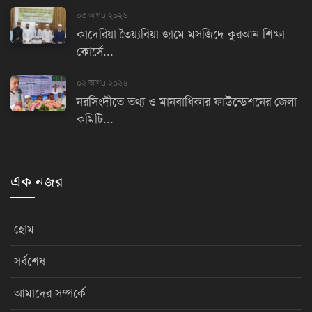
০৩ আগu ২০২৬
কাদেরিয়া তৈয়্যবিয়া জামে মসজিদে কুরআন শিক্ষা
কোর্সে...
০২ আগu ২০২৬
নরসিংদীতে তথ্য ও মানবাধিকার ফাউন্ডেশনের জেলা
কমিটি...
এক নজর
হোম
সর্বশেষ
আমাদের সম্পর্কে