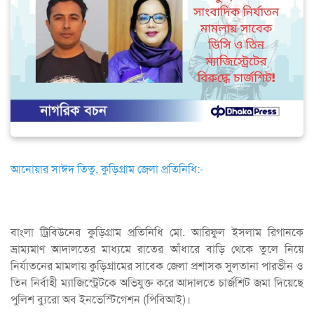
আনোয়ার সাঈদ তিতু, কুড়িগ্রাম জেলা প্রতিনিধি:-
বাংলা ট্রিবিউ‌নের কু‌ড়িগ্রা‌ম প্রতি‌নি‌ধি মো. আ‌রিফুল ইসলাম রিগানকে
ভ্রাম্যমাণ আদাল‌তের মাধ্যমে রা‌তের আঁধা‌রে বা‌ড়ি থে‌কে তু‌লে নি‌য়ে
নির্যাতনের মামলায় কু‌ড়িগ্রা‌মের সা‌বেক জেলা প্রশাসক সুলতানা পারভীন ও
তিন নির্বাহী ম্যাজিস্ট্রেটকে অ‌ভিযুক্ত ক‌রে আদাল‌তে চার্জশিট জমা দি‌য়েছে
পু‌লিশ ব্যু‌রো অব ইন‌ভে‌স্টি‌গেশন (‌পি‌বিআই)।