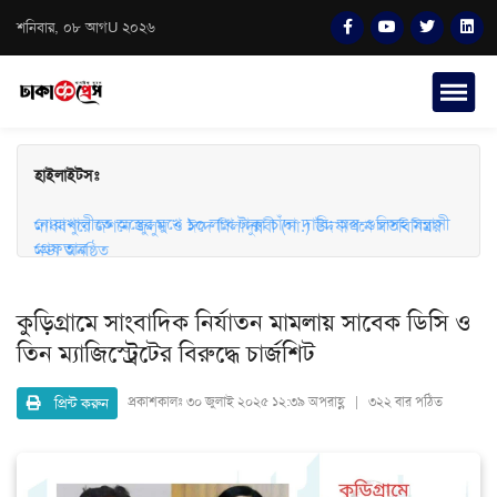
শনিবার, ০৮ আগU ২০২৬
হাইলাইটসঃ
মাধবপুরে জশনে জুলুস ও ঈদে মিলাদুন্নবী (সা.) উদযাপনে মতবিনিময়
সভা অনুষ্ঠিত
নোয়াখালীতে অস্ত্রের মুখে ১০ লাখ টাকা চাঁদা দাবি: অস্ত্র-গুলিসহ সন্ত্রাসী
গ্রেফতার
কুড়িগ্রামে সাংবা‌দিক নির্যাতন মামলায় সাবেক ডি‌সি ও
তিন ম্যাজিস্ট্রেটের বিরু‌দ্ধে চার্জশিট
প্রিন্ট করুন
প্রকাশকালঃ
৩০ জুলাই ২০২৫ ১২:৩৯ অপরাহ্ণ | ৩২২ বার পঠিত