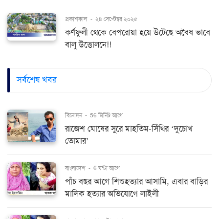
প্রকাশকাল
-
২৪ সেপ্টেম্বর ২০২৫
কর্ণফুলী থেকে বেপরোয়া হয়ে উটেছে অবৈধ ভাবে
বালু উত্তোলনে!!
সর্বশেষ খবর
বিনোদন
-
56 মিনিট আগে
রাজেশ ঘোষের সুরে মাহতিম-সিঁথির ‘দুচোখ
তোমার’
বাংলাদেশ
-
6 ঘন্টা আগে
পাঁচ বছর আগে শিশুহত্যার আসামি, এবার বাড়ির
মালিক হত্যার অভিযোগে লাইলী