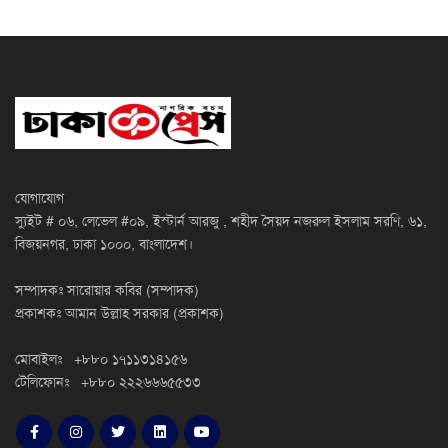
যোগাযোগ
স্যুইট # ০৬, লেভেল #০৯, ইস্টার্ন আরজু , শহীদ সৈয়দ নজরুল ইসলাম সরণি, ৬১,
বিজয়নগর, ঢাকা ১০০০, বাংলাদেশ।
সম্পাদকঃ সারোয়ার কবির (সম্পাদক)
প্রকাশকঃ আমান উল্লাহ সরকার (প্রকাশক)
মোবাইলঃ +৮৮০ ১৭১১৩১৪১৫৬
টেলিফোনঃ +৮৮০ ২২২৬৬৬৫৫৩৩