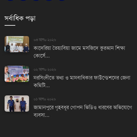
সর্বাধিক পড়া
০৩ আগu ২০২৬
কাদেরিয়া তৈয়্যবিয়া জামে মসজিদে কুরআন শিক্ষা
কোর্সে...
০২ আগu ২০২৬
নরসিংদীতে তথ্য ও মানবাধিকার ফাউন্ডেশনের জেলা
কমিটি...
০১ আগu ২০২৬
জামালপুরে গৃহবধূর গোপন ভিডিও ধারণের অভিযোগে
ব্যবসা...