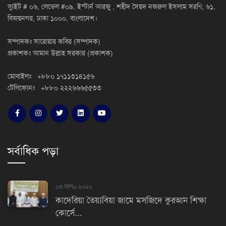
স্যুইট # ০৬, লেভেল #০৯, ইস্টার্ন আরজু , শহীদ সৈয়দ নজরুল ইসলাম সরণি, ৬১,
বিজয়নগর, ঢাকা ১০০০, বাংলাদেশ।
সম্পাদকঃ সারোয়ার কবির (সম্পাদক)
প্রকাশকঃ আমান উল্লাহ সরকার (প্রকাশক)
মোবাইলঃ +৮৮০ ১৭১১৩১৪১৫৬
টেলিফোনঃ +৮৮০ ২২২৬৬৬৫৫৩৩
সর্বাধিক পড়া
০৩ আগu ২০২৬
কাদেরিয়া তৈয়্যবিয়া জামে মসজিদে কুরআন শিক্ষা
কোর্সে...