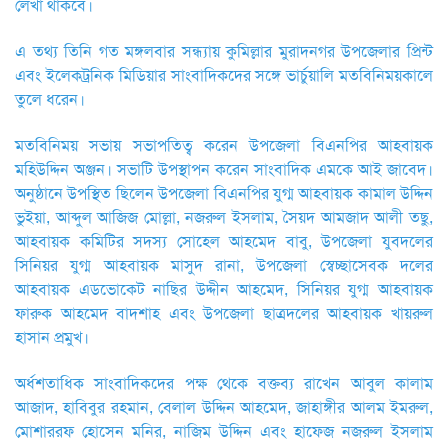
লেখা থাকবে।
এ তথ্য তিনি গত মঙ্গলবার সন্ধ্যায় কুমিল্লার মুরাদনগর উপজেলার প্রিন্ট
এবং ইলেকট্রনিক মিডিয়ার সাংবাদিকদের সঙ্গে ভার্চুয়ালি মতবিনিময়কালে
তুলে ধরেন।
মতবিনিময় সভায় সভাপতিত্ব করেন উপজেলা বিএনপির আহবায়ক
মহিউদ্দিন অঞ্জন। সভাটি উপস্থাপন করেন সাংবাদিক এমকে আই জাবেদ।
অনুষ্ঠানে উপস্থিত ছিলেন উপজেলা বিএনপির যুগ্ম আহবায়ক কামাল উদ্দিন
ভুইয়া, আব্দুল আজিজ মোল্লা, নজরুল ইসলাম, সৈয়দ আমজাদ আলী তছু,
আহবায়ক কমিটির সদস্য সোহেল আহমেদ বাবু, উপজেলা যুবদলের
সিনিয়র যুগ্ম আহবায়ক মাসুদ রানা, উপজেলা স্বেচ্ছাসেবক দলের
আহবায়ক এডভোকেট নাছির উদ্দীন আহমেদ, সিনিয়র যুগ্ম আহবায়ক
ফারুক আহমেদ বাদশাহ এবং উপজেলা ছাত্রদলের আহবায়ক খায়রুল
হাসান প্রমুখ।
অর্ধশতাধিক সাংবাদিকদের পক্ষ থেকে বক্তব্য রাখেন আবুল কালাম
আজাদ, হাবিবুর রহমান, বেলাল উদ্দিন আহমেদ, জাহাঙ্গীর আলম ইমরুল,
মোশাররফ হোসেন মনির, নাজিম উদ্দিন এবং হাফেজ নজরুল ইসলাম