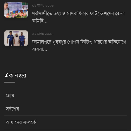
০২ আগu ২০২৬
নরসিংদীতে তথ্য ও মানবাধিকার ফাউন্ডেশনের জেলা
কমিটি...
০১ আগu ২০২৬
জামালপুরে গৃহবধূর গোপন ভিডিও ধারণের অভিযোগে
ব্যবসা...
এক নজর
হোম
সর্বশেষ
আমাদের সম্পর্কে