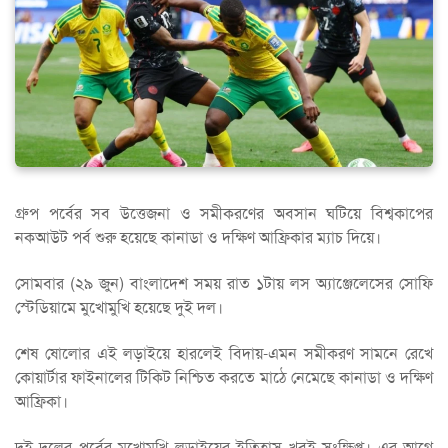
গ্রুপ পর্বের সব উত্তেজনা ও সমীকরণের অবসান ঘটিয়ে বিশ্বকাপের
নকআউট পর্ব শুরু হয়েছে কানাডা ও দক্ষিণ আফ্রিকার ম্যাচ দিয়ে।
সোমবার (২৯ জুন) বাংলাদেশ সময় রাত ১টায় লস অ্যাঞ্জেলেসের সোফি
স্টেডিয়ামে মুখোমুখি হয়েছে দুই দল।
শেষ ষোলোর এই লড়াইয়ে হারলেই বিদায়-এমন সমীকরণ সামনে রেখে
কোয়ার্টার ফাইনালের টিকিট নিশ্চিত করতে মাঠে নেমেছে কানাডা ও দক্ষিণ
আফ্রিকা।
দুই দলের পূর্বের মুখোমুখি লড়াইয়ের ইতিহাস খুবই সংক্ষিপ্ত। এর আগে