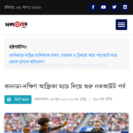
রবিবার, ০৯ আগU ২০২৬
হাইলাইটসঃ
দেবিদ্বারে বাড়ির মালিককে হত্যা, মরদেহ ৯ টুকরো করে প্যাকেটে ভরে
ফেলে রাখার অভিযোগ
পাঁচ বছর আগে শিশুহত্যার আসামি, এবার বাড়ির মালিক হত্যার
অভিযোগে লাইলী
কানাডা-দক্ষিণ আফ্রিকা ম্যাচ দিয়ে শুরু নকআউট পর্ব
প্রিন্ট করুন
প্রকাশকালঃ
২৯ জুন ২০২৬ ১০:৩৯ পূর্বাহ্ণ | ১৩০ বার পঠিত