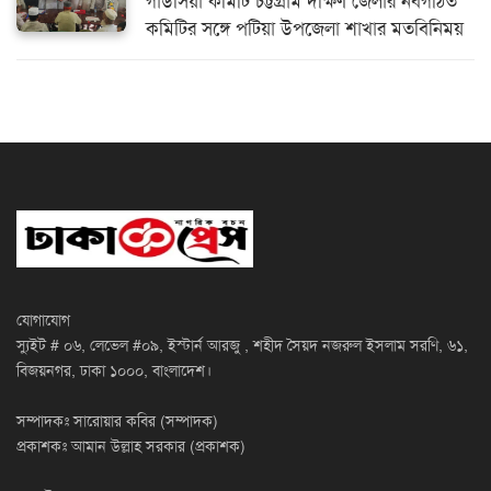
গাউসিয়া কমিটি চট্টগ্রাম দক্ষিণ জেলার নবগঠিত
কমিটির সঙ্গে পটিয়া উপজেলা শাখার মতবিনিময়
যোগাযোগ
স্যুইট # ০৬, লেভেল #০৯, ইস্টার্ন আরজু , শহীদ সৈয়দ নজরুল ইসলাম সরণি, ৬১,
বিজয়নগর, ঢাকা ১০০০, বাংলাদেশ।
সম্পাদকঃ সারোয়ার কবির (সম্পাদক)
প্রকাশকঃ আমান উল্লাহ সরকার (প্রকাশক)