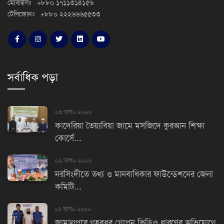
মোবাইলঃ +৮৮০ ১৭১১৩১৪১৫৬
টেলিফোনঃ +৮৮০ ২২২৬৬৬৫৫৩৩
সর্বাধিক পড়া
০৩ আগu ২০২৬
কাদেরিয়া তৈয়্যবিয়া জামে মসজিদে কুরআন শিক্ষা
কোর্সে...
০২ আগu ২০২৬
নরসিংদীতে তথ্য ও মানবাধিকার ফাউন্ডেশনের জেলা
কমিটি...
০১ আগu ২০২৬
জামালপুরে গৃহবধূর গোপন ভিডিও ধারণের অভিযোগে