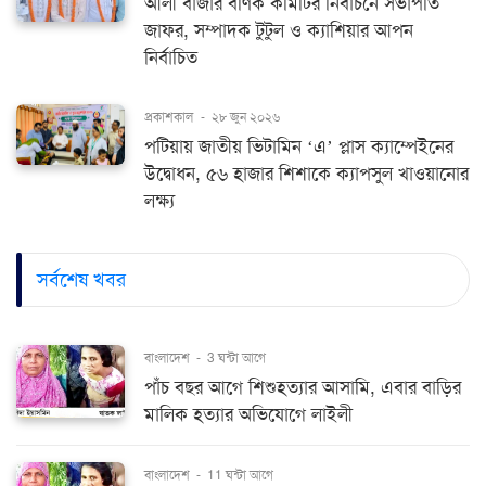
আলী বাজার বণিক কমিটির নির্বাচনে সভাপতি
জাফর, সম্পাদক টুটুল ও ক্যাশিয়ার আপন
নির্বাচিত
প্রকাশকাল
-
২৮ জুন ২০২৬
পটিয়ায় জাতীয় ভিটামিন ‘এ’ প্লাস ক্যাম্পেইনের
উদ্বোধন, ৫৬ হাজার শিশাকে ক্যাপসুল খাওয়ানোর
লক্ষ্য
সর্বশেষ খবর
বাংলাদেশ
-
3 ঘন্টা আগে
পাঁচ বছর আগে শিশুহত্যার আসামি, এবার বাড়ির
মালিক হত্যার অভিযোগে লাইলী
বাংলাদেশ
-
11 ঘন্টা আগে