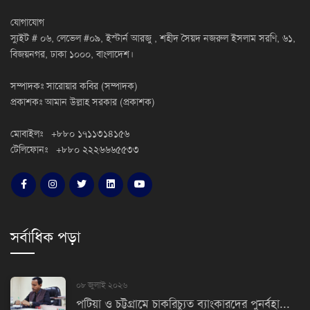
যোগাযোগ
স্যুইট # ০৬, লেভেল #০৯, ইস্টার্ন আরজু , শহীদ সৈয়দ নজরুল ইসলাম সরণি, ৬১,
বিজয়নগর, ঢাকা ১০০০, বাংলাদেশ।
সম্পাদকঃ সারোয়ার কবির (সম্পাদক)
প্রকাশকঃ আমান উল্লাহ সরকার (প্রকাশক)
মোবাইলঃ +৮৮০ ১৭১১৩১৪১৫৬
টেলিফোনঃ +৮৮০ ২২২৬৬৬৫৫৩৩
সর্বাধিক পড়া
০৮ জুলাই ২০২৬
পটিয়া ও চট্টগ্রামে চাকরিচ্যুত ব্যাংকারদের পুনর্বহা...