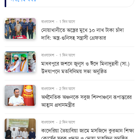
বাংলাদেশ
-
1 দিন আগে
নোয়াখালীতে অস্ত্রের মুখে ১০ লাখ টাকা চাঁদা
দাবি: অস্ত্র-গুলিসহ সন্ত্রাসী গ্রেফতার
বাংলাদেশ
-
1 দিন আগে
মাধবপুরে জশনে জুলুস ও ঈদে মিলাদুন্নবী (সা.)
উদযাপনে মতবিনিময় সভা অনুষ্ঠিত
বাংলাদেশ
-
2 দিন আগে
অর্থনৈতিক অঞ্চলকে সবুজ শিল্পাঞ্চলে রূপান্তরের
আহ্বান প্রধানমন্ত্রীর
বাংলাদেশ
-
2 দিন আগে
কাদেরিয়া তৈয়্যবিয়া জামে মসজিদে কুরআন শিক্ষা
কোর্সের সবক প্রদান ও দোয়া মাহফিল অনুষ্ঠিত