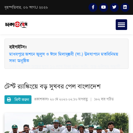
বৃহস্পতিবার, ০৬ আগU ২০২৬
হাইলাইটসঃ
মাধবপুরে জশনে জুলুস ও ঈদে মিলাদুন্নবী (সা.) উদযাপনে মতবিনিময়
সভা অনুষ্ঠিত
টেস্ট র‍্যাঙ্কিংয়ে বড় সুখবর পেল বাংলাদেশ
প্রিন্ট করুন
প্রকাশকালঃ
২০ মে ২০২৬ ০২:১৬ অপরাহ্ণ | ১৮২ বার পঠিত