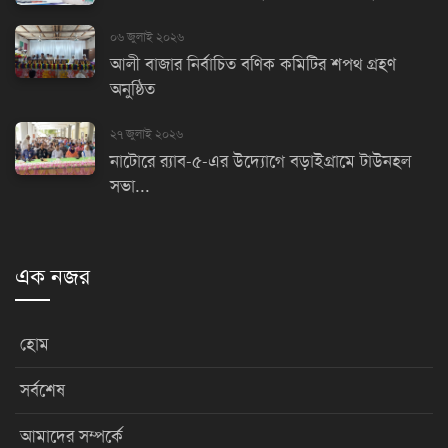
০৬ জুলাই ২০২৬
আলী বাজার নির্বাচিত বণিক কমিটির শপথ গ্রহণ
অনুষ্ঠিত
২৭ জুলাই ২০২৬
নাটোরে র‌্যাব-৫-এর উদ্যোগে বড়াইগ্রামে টাউনহল
সভা...
এক নজর
হোম
সর্বশেষ
আমাদের সম্পর্কে