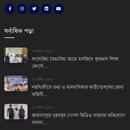
সর্বাধিক পড়া
০৩ আগu ২০২৬
কাদেরিয়া তৈয়্যবিয়া জামে মসজিদে কুরআন শিক্ষা
কোর্সে...
০২ আগu ২০২৬
নরসিংদীতে তথ্য ও মানবাধিকার ফাউন্ডেশনের জেলা
কমিটি...
০১ আগu ২০২৬
জামালপুরে গৃহবধূর গোপন ভিডিও ধারণের অভিযোগে
ব্যবসা...