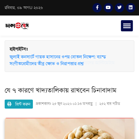
রবিবার, ০৯ আগU ২০২৬
হাইলাইটসঃ
জুলাই কনসার্টে গায়ক হাসানের ওপর বোতল নিক্ষেপ: ব্যান্ড
সংগীতপ্রেমীদের তীব্র ক্ষোভ ও নিরাপত্তার প্রশ্ন
যে ৭ কারণে খাদ্যতালিকায় রাখবেন চিনাবাদাম
প্রিন্ট করুন
প্রকাশকালঃ
২৫ জুন ২০২৬ ০১:১৩ অপরাহ্ণ | ২৫২ বার পঠিত