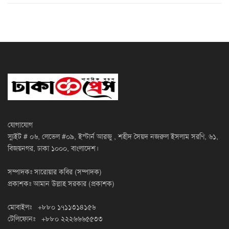
যোগাযোগ
স্যুইট # ০৬, লেভেল #০৯, ইস্টার্ন আরজু , শহীদ সৈয়দ নজরুল ইসলাম সরণি, ৬১,
বিজয়নগর, ঢাকা ১০০০, বাংলাদেশ।
সম্পাদকঃ সারোয়ার কবির (সম্পাদক)
প্রকাশকঃ আমান উল্লাহ সরকার (প্রকাশক)
মোবাইলঃ +৮৮০ ১৭১১৩১৪১৫৬
টেলিফোনঃ +৮৮০ ২২২৬৬৬৫৫৩৩