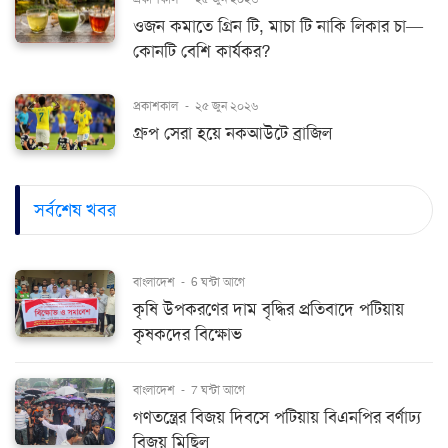
ওজন কমাতে গ্রিন টি, মাচা টি নাকি লিকার চা—
কোনটি বেশি কার্যকর?
প্রকাশকাল
-
২৫ জুন ২০২৬
গ্রুপ সেরা হয়ে নকআউটে ব্রাজিল
সর্বশেষ খবর
বাংলাদেশ
-
6 ঘন্টা আগে
কৃষি উপকরণের দাম বৃদ্ধির প্রতিবাদে পটিয়ায়
কৃষকদের বিক্ষোভ
বাংলাদেশ
-
7 ঘন্টা আগে
গণতন্ত্রের বিজয় দিবসে পটিয়ায় বিএনপির বর্ণাঢ্য
বিজয় মিছিল