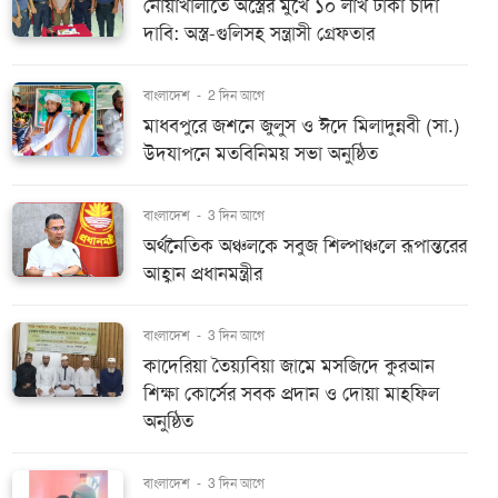
নোয়াখালীতে অস্ত্রের মুখে ১০ লাখ টাকা চাঁদা
দাবি: অস্ত্র-গুলিসহ সন্ত্রাসী গ্রেফতার
বাংলাদেশ
-
2 দিন আগে
মাধবপুরে জশনে জুলুস ও ঈদে মিলাদুন্নবী (সা.)
উদযাপনে মতবিনিময় সভা অনুষ্ঠিত
বাংলাদেশ
-
3 দিন আগে
অর্থনৈতিক অঞ্চলকে সবুজ শিল্পাঞ্চলে রূপান্তরের
আহ্বান প্রধানমন্ত্রীর
বাংলাদেশ
-
3 দিন আগে
কাদেরিয়া তৈয়্যবিয়া জামে মসজিদে কুরআন
শিক্ষা কোর্সের সবক প্রদান ও দোয়া মাহফিল
অনুষ্ঠিত
বাংলাদেশ
-
3 দিন আগে