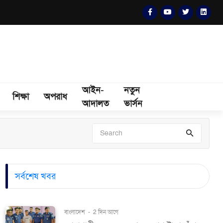
আইন-
নতুন
শিক্ষা
অপরাধ
আদালত
ভার্সন
সর্বশেষ খবর
বাংলাদেশ
-
2 দিন আগে