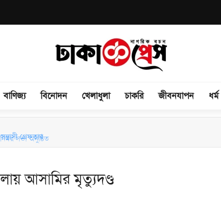
বাণিজ্য
বিনোদন
খেলাধুলা
চাকরি
জীবনযাপন
ধর্ম
িময় সভা অনুষ্ঠিত
ন্ত্রাসী গ্রেফতার
ায় আসামির মৃত্যুদণ্ড