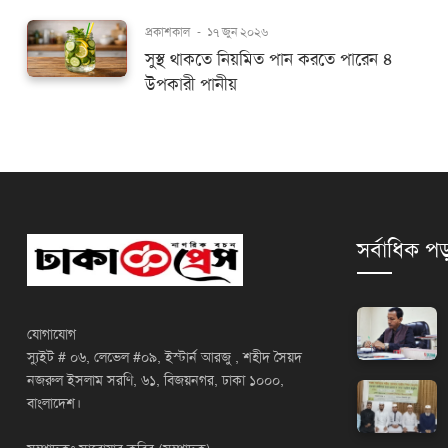
প্রকাশকাল
-
১৭ জুন ২০২৬
সুস্থ থাকতে নিয়মিত পান করতে পারেন ৪
উপকারী পানীয়
সর্বাধিক পড
যোগাযোগ
স্যুইট # ০৬, লেভেল #০৯, ইস্টার্ন আরজু , শহীদ সৈয়দ
নজরুল ইসলাম সরণি, ৬১, বিজয়নগর, ঢাকা ১০০০,
বাংলাদেশ।