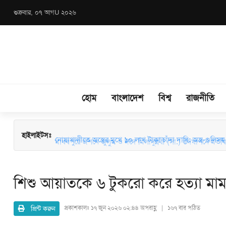
শুক্রবার, ০৭ আগU ২০২৬
হোম
বাংলাদেশ
বিশ্ব
রাজনীতি
মাধবপুরে জশনে জুলুস ও ঈদে মিলাদুন্নবী (সা.) উদযাপনে মতবিন
হাইলাইটসঃ
নোয়াখালীতে অস্ত্রের মুখে ১০ লাখ টাকা চাঁদা দাবি: অস্ত্র-গুলিসহ স
শিশু আয়াতকে ৬ টুকরো করে হত্যা মামল
প্রিন্ট করুন
প্রকাশকালঃ
১৭ জুন ২০২৬ ০২:৪৪ অপরাহ্ণ | ১৬৭ বার পঠিত