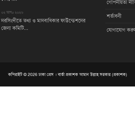
গোপনীয়তা নীত
০২ আগu ২০২৬
শর্তাবলী
নরসিংদীতে তথ্য ও মানবাধিকার ফাউন্ডেশনের
জেলা কমিটি...
যোগাযোগ করু
কপিরাইট © 2026 ঢাকা প্রেস । বার্তা প্রকাশক আমান উল্লাহ সরকার (প্রকাশক)