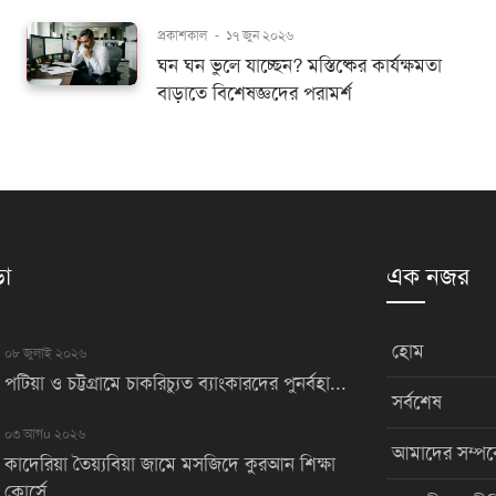
প্রকাশকাল
-
১৭ জুন ২০২৬
ঘন ঘন ভুলে যাচ্ছেন? মস্তিষ্কের কার্যক্ষমতা
বাড়াতে বিশেষজ্ঞদের পরামর্শ
়া
এক নজর
হোম
০৮ জুলাই ২০২৬
পটিয়া ও চট্টগ্রামে চাকরিচ্যুত ব্যাংকারদের পুনর্বহা...
সর্বশেষ
০৩ আগu ২০২৬
আমাদের সম্পর্
কাদেরিয়া তৈয়্যবিয়া জামে মসজিদে কুরআন শিক্ষা
কোর্সে...