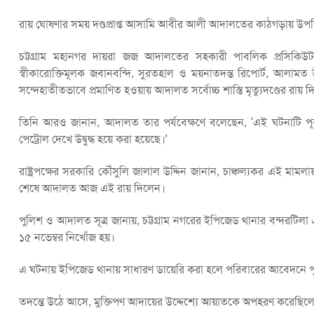
রায় ঘোষণার সময় দণ্ডপ্রাপ্ত আসামি আবীর আলী আদালতের কাঠগড়ায় উপস
চট্টগ্রাম মহানগর দায়রা জজ আদালতের সহকারী পাবলিক প্রসিকি
স্বীকারোক্তিমূলক জবানবন্দি, সুরতহাল ও ময়নাতদন্ত রিপোর্ট, আলামত 
সন্দেহাতীতভাবে প্রমাণিত হ‌ওয়ায় আদালত সর্বোচ্চ শাস্তি মৃত্যুদণ্ডের রায় 
তিনি আরও জানান, আদালত তার পর্যবেক্ষণে বলেছেন, ‘এই ঘটনাটি পূর্ব পর
পেট্রোল দেখে উদ্বুদ্ধ হয়ে করা হয়েছে।’
রাষ্ট্রপক্ষের সরকারি কৌঁসুলি জালাল উদ্দিন জানান, চাঞ্চল্যকর এই মামল
শেষে আদালত আজ এই রায় দিলেন।
পুলিশ ও আদালত সূত্র জানায়, চট্টগ্রাম নগরের ইপিজেড থানার বন্দরট
১৫ নভেম্বর নিখোঁজ হয়।
এ ঘটনায় ইপিজেড থানায় সাধারণ ডায়েরি করা হলে পরিবারের আবেদনে পুল
তদন্তে উঠে আসে, মুক্তিপণ আদায়ের উদ্দেশ্যে আয়াতকে অপহরণ করেছিল