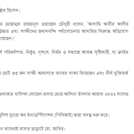
্থিত ছিলেন।
উটর মোহাম্মদ রায়হানুল ওয়াজেদ চৌধুরী বলেন, ‘আসামি আবীর আলীর
উদ্ধার এবং সাক্ষীদের জবানবন্দি পর্যালোচনায় আসামির বিরুদ্ধে অভিযোগ
দিয়েছেন।’
িকল্পিত, নিষ্ঠুর, নৃশংস, নির্মম ও সমাজে আতঙ্ক সৃষ্টিকারী, যা ক্রাইম
ায় মোট ৩৩ জন সাক্ষী আদালতে তাদের সাক্ষ্য দিয়েছেন এবং দীর্ঘ যুক্তিতর্ক
িলা এলাকার বাসিন্দা সোহেল রানার মেয়ে আলিনা ইসলাম আয়াত ২০২২ সালের
িশ ব্যুরো অব ইনভেস্টিগেশন (পিবিআই) ছায়া তদন্ত শুরু করে।
েন তাদেরই বাসার ভাড়াটে মো. আবির।