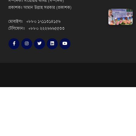
সম্পাদকঃ সারোয়ার কবির (সম্পাদক)
প্রকাশকঃ আমান উল্লাহ সরকার (প্রকাশক)
মোবাইলঃ +৮৮০ ১৭১১৩১৪১৫৬
টেলিফোনঃ +৮৮০ ২২২৬৬৬৫৫৩৩