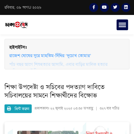
রবিবার, ০৯ আগU ২০২৬
হাইলাইটসঃ
পাঁচ বছর আগে শিশুহত্যার আসামি, এবার বাড়ির মালিক হত্যার
রাজেশ ঘোষের সুরে মাহতিম-সিঁথির ‘দুচোখ তোমার’
অভিযোগে লাইলী
শিক্ষা উপদেষ্টা ও সচিবের পদত্যাগ দাবিতে
সচিবালয়ের সামনে শিক্ষার্থীদের বিক্ষোভ
প্রিন্ট করুন
প্রকাশকালঃ
২২ জুলাই ২০২৫ ০৩:৩৫ অপরাহ্ণ | ৩২৭ বার পঠিত