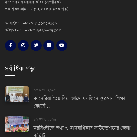
সম্পাদকঃ সারোয়ার কবির (সম্পাদক)
প্রকাশকঃ আমান উল্লাহ সরকার (প্রকাশক)
মোবাইলঃ +৮৮০ ১৭১১৩১৪১৫৬
টেলিফোনঃ +৮৮০ ২২২৬৬৬৫৫৩৩
সর্বাধিক পড়া
০৩ আগu ২০২৬
কাদেরিয়া তৈয়্যবিয়া জামে মসজিদে কুরআন শিক্ষা
কোর্সে...
০২ আগu ২০২৬
নরসিংদীতে তথ্য ও মানবাধিকার ফাউন্ডেশনের জেলা
কমিটি...