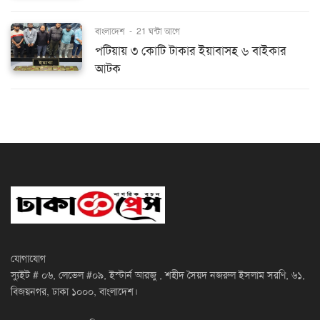
বাংলাদেশ
-
21 ঘন্টা আগে
পটিয়ায় ৩ কোটি টাকার ইয়াবাসহ ৬ বাইকার
আটক
যোগাযোগ
স্যুইট # ০৬, লেভেল #০৯, ইস্টার্ন আরজু , শহীদ সৈয়দ নজরুল ইসলাম সরণি, ৬১,
বিজয়নগর, ঢাকা ১০০০, বাংলাদেশ।