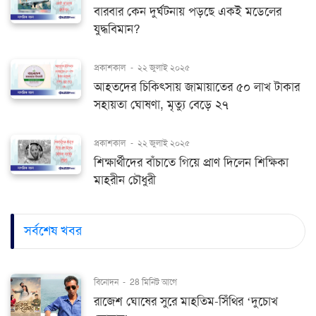
বারবার কেন দুর্ঘটনায় পড়ছে একই মডেলের
যুদ্ধবিমান?
প্রকাশকাল
-
২২ জুলাই ২০২৫
আহতদের চিকিৎসায় জামায়াতের ৫০ লাখ টাকার
সহায়তা ঘোষণা, মৃত্যু বেড়ে ২৭
প্রকাশকাল
-
২২ জুলাই ২০২৫
শিক্ষার্থীদের বাঁচাতে গিয়ে প্রাণ দিলেন শিক্ষিকা
মাহরীন চৌধুরী
সর্বশেষ খবর
বিনোদন
-
28 মিনিট আগে
রাজেশ ঘোষের সুরে মাহতিম-সিঁথির ‘দুচোখ