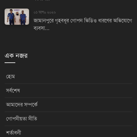
০১ আগu ২০২৬
জামালপুরে গৃহবধূর গোপন ভিডিও ধারণের অভিযোগে
ব্যবসা...
এক নজর
হোম
সর্বশেষ
আমাদের সম্পর্কে
গোপনীয়তা নীতি
শর্তাবলী