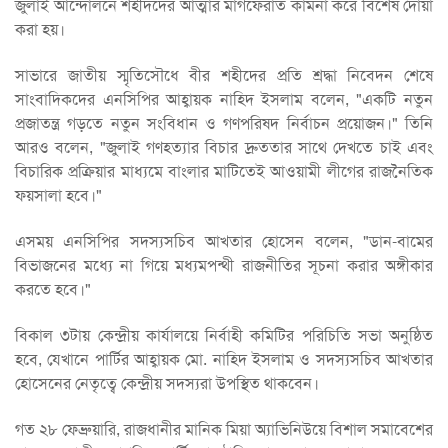
জুলাই আন্দোলনে শহীদদের আত্মার মাগফেরাত কামনা করে বিশেষ দোয়া
করা হয়।
সাভারে জাতীয় স্মৃতিসৌধে বীর শহীদের প্রতি শ্রদ্ধা নিবেদন শেষে
সাংবাদিকদের এনসিপির আহ্বায়ক নাহিদ ইসলাম বলেন, "একটি নতুন
প্রজাতন্ত্র গড়তে নতুন সংবিধান ও গণপরিষদ নির্বাচন প্রয়োজন।" তিনি
আরও বলেন, "জুলাই গণহত্যার বিচার দ্রুততার সাথে দেখতে চাই এবং
বিচারিক প্রক্রিয়ার মাধ্যমে বাংলার মাটিতেই আওয়ামী লীগের রাজনৈতিক
ফয়সালা হবে।"
এসময় এনসিপির সদস্যসচিব আখতার হোসেন বলেন, "ডান-বামের
বিভাজনের মধ্যে না গিয়ে মধ্যমপন্থী রাজনীতির সূচনা করার অঙ্গীকার
করতে হবে।"
বিকাল ৩টায় কেন্দ্রীয় কার্যালয়ে নির্বাহী কমিটির পরিচিতি সভা অনুষ্ঠিত
হবে, যেখানে পার্টির আহ্বায়ক মো. নাহিদ ইসলাম ও সদস্যসচিব আখতার
হোসেনের নেতৃত্বে কেন্দ্রীয় সদস্যরা উপস্থিত থাকবেন।
গত ২৮ ফেব্রুয়ারি, রাজধানীর মানিক মিয়া অ্যাভিনিউয়ে বিশাল সমাবেশের