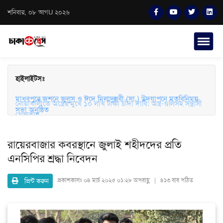
শনিবার, ০৮ আগU ২০২৬
হাইলাইটসঃ
মাধবপুরে জশনে জুলুস ও ঈদে মিলাদুন্নবী (সা.) উদযাপনে মতবিনিময়
সভা অনুষ্ঠিত
নোয়াখালীতে অস্ত্রের মুখে ১০ লাখ টাকা চাঁদা দাবি: অস্ত্র-গুলিসহ সন্ত্রাসী
গ্রেফতার
রায়েরবাজার কবরস্থানে জুলাই শহীদদের প্রতি
এনসিপির শ্রদ্ধা নিবেদন
প্রিন্ট করুন
প্রকাশকালঃ
০৪ মার্চ ২০২৫ ০১:২৮ অপরাহ্ণ | ৪১৩ বার পঠিত