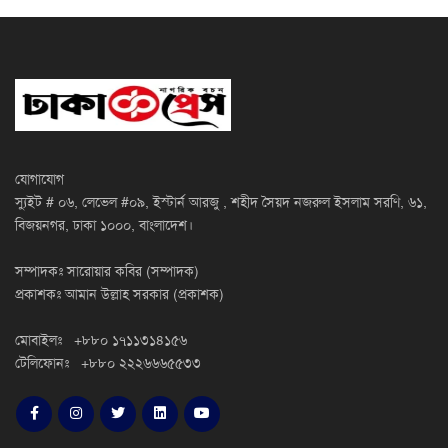
যোগাযোগ
স্যুইট # ০৬, লেভেল #০৯, ইস্টার্ন আরজু , শহীদ সৈয়দ নজরুল ইসলাম সরণি, ৬১,
বিজয়নগর, ঢাকা ১০০০, বাংলাদেশ।
সম্পাদকঃ সারোয়ার কবির (সম্পাদক)
প্রকাশকঃ আমান উল্লাহ সরকার (প্রকাশক)
মোবাইলঃ +৮৮০ ১৭১১৩১৪১৫৬
টেলিফোনঃ +৮৮০ ২২২৬৬৬৫৫৩৩