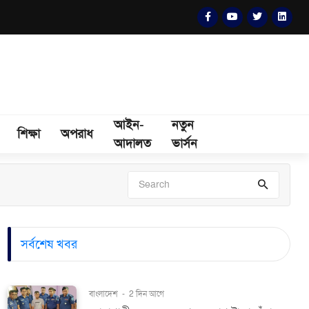
আইন-
নতুন
শিক্ষা
অপরাধ
আদালত
ভার্সন
সর্বশেষ খবর
বাংলাদেশ
-
2 দিন আগে