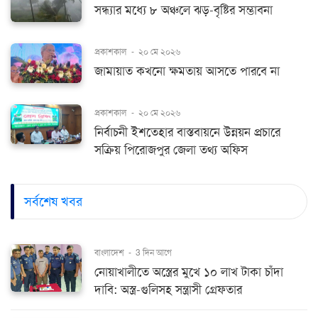
সন্ধ্যার মধ্যে ৮ অঞ্চলে ঝড়-বৃষ্টির সম্ভাবনা
প্রকাশকাল
-
২০ মে ২০২৬
জামায়াত কখনো ক্ষমতায় আসতে পারবে না
প্রকাশকাল
-
২০ মে ২০২৬
নির্বাচনী ইশতেহার বাস্তবায়নে উন্নয়ন প্রচারে
সক্রিয় পিরোজপুর জেলা তথ্য অফিস
সর্বশেষ খবর
বাংলাদেশ
-
3 দিন আগে
নোয়াখালীতে অস্ত্রের মুখে ১০ লাখ টাকা চাঁদা
দাবি: অস্ত্র-গুলিসহ সন্ত্রাসী গ্রেফতার