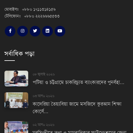
মোবাইলঃ +৮৮০ ১৭১১৩১৪১৫৬
টেলিফোনঃ +৮৮০ ২২২৬৬৬৫৫৩৩
সর্বাধিক পড়া
০৮ জুলাই ২০২৬
পটিয়া ও চট্টগ্রামে চাকরিচ্যুত ব্যাংকারদের পুনর্বহা...
০৩ আগu ২০২৬
কাদেরিয়া তৈয়্যবিয়া জামে মসজিদে কুরআন শিক্ষা
কোর্সে...
০২ আগu ২০২৬
নরসিংদীতে তথ্য ও মানবাধিকার ফাউন্ডেশনের জেলা