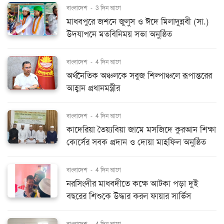
বাংলাদেশ
-
3 দিন আগে
মাধবপুরে জশনে জুলুস ও ঈদে মিলাদুন্নবী (সা.)
উদযাপনে মতবিনিময় সভা অনুষ্ঠিত
বাংলাদেশ
-
4 দিন আগে
অর্থনৈতিক অঞ্চলকে সবুজ শিল্পাঞ্চলে রূপান্তরের
আহ্বান প্রধানমন্ত্রীর
বাংলাদেশ
-
4 দিন আগে
কাদেরিয়া তৈয়্যবিয়া জামে মসজিদে কুরআন শিক্ষা
কোর্সের সবক প্রদান ও দোয়া মাহফিল অনুষ্ঠিত
বাংলাদেশ
-
4 দিন আগে
নরসিংদীর মাধবদীতে কক্ষে আটকা পড়া দুই
বছরের শিশুকে উদ্ধার করল ফায়ার সার্ভিস