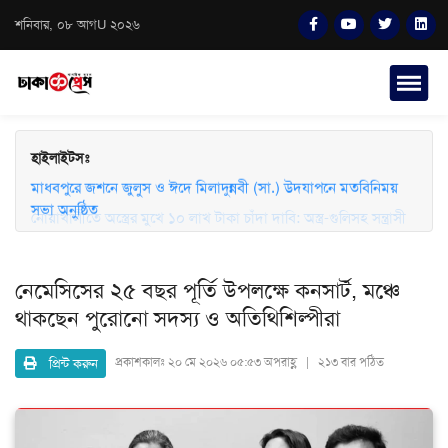
শনিবার, ০৮ আগU ২০২৬
হাইলাইটসঃ
মাধবপুরে জশনে জুলুস ও ঈদে মিলাদুন্নবী (সা.) উদযাপনে মতবিনিময়
সভা অনুষ্ঠিত
নোয়াখালীতে অস্ত্রের মুখে ১০ লাখ টাকা চাঁদা দাবি: অস্ত্র-গুলিসহ সন্ত্রাসী
গ্রেফতার
নেমেসিসের ২৫ বছর পূর্তি উপলক্ষে কনসার্ট, মঞ্চে
থাকছেন পুরোনো সদস্য ও অতিথিশিল্পীরা
প্রিন্ট করুন
প্রকাশকালঃ
২০ মে ২০২৬ ০৫:৫৩ অপরাহ্ণ | ২১৩ বার পঠিত