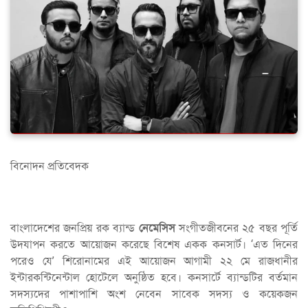
বিনোদন প্রতিবেদক
বাংলাদেশের জনপ্রিয় রক ব্যান্ড
নেমেসিস
সংগীতজীবনের ২৫ বছর পূর্তি
উদযাপন করতে আয়োজন করেছে বিশেষ একক কনসার্ট। ‘এত দিনের
পরেও যে’ শিরোনামের এই আয়োজন আগামী ২২ মে রাজধানীর
ইন্টারকন্টিনেন্টাল হোটেলে অনুষ্ঠিত হবে। কনসার্টে ব্যান্ডটির বর্তমান
সদস্যদের পাশাপাশি অংশ নেবেন সাবেক সদস্য ও কয়েকজন