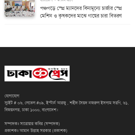
বাংলাদেশ
-
4 দিন আগে
পঞ্চগড়ে স্প্রে ম্যানদের বিনামূল্যে চার্জার স্প্রে
মেশিন ও কৃষকদের মাঝে গাছের চারা বিতরণ
যোগাযোগ
স্যুইট # ০৬, লেভেল #০৯, ইস্টার্ন আরজু , শহীদ সৈয়দ নজরুল ইসলাম সরণি, ৬১,
বিজয়নগর, ঢাকা ১০০০, বাংলাদেশ।
সম্পাদকঃ সারোয়ার কবির (সম্পাদক)
প্রকাশকঃ আমান উল্লাহ সরকার (প্রকাশক)