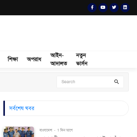
আইন-
নতুন
শিক্ষা
অপরাধ
আদালত
ভার্সন
সর্বশেষ খবর
বাংলাদেশ
-
1 দিন আগে