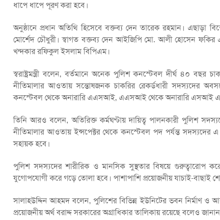
ধাপে ধাপে পূরণ করা হবে।
অনুষ্ঠানে প্রধান অতিথি হিসেবে বক্তব্য দেন তারেক রহমান। এছাড়া বিশেষ
মোর্শেদ চৌধুরী। স্বাগত বক্তব্য দেন আইজিপি মো. আলী হোসেন ফকির এ
খন্দকার রফিকুল ইসলাম বিপিএম।
স্বরাষ্ট্রমন্ত্রী বলেন, বর্তমানে অনেক পুলিশ কনস্টেবল দীর্ঘ ৪০ ব
নীতিমালার আওতায় সন্তোষজনক চাকরির রেকর্ডধারী সদস্যদের অব
কনস্টেবল থেকে অনারারি এএসআই, এএসআই থেকে অনারারি এসআই এবং এ
তিনি আরও বলেন, অতিরিক্ত কর্মঘণ্টায় দায়িত্ব পালনকারী পুলিশ সদস
নীতিমালার আওতায় ইন্সপেক্টর থেকে কনস্টেবল পদ পর্যন্ত সদস্যদের এ
সহায়ক হবে।
পুলিশ সদস্যদের শারীরিক ও মানসিক সুস্থতার বিষয়ে গুরুত্বারোপ করে
যুগোপযোগী করে গড়ে তোলা হবে। পাশাপাশি প্রয়োজনীয় যাচাই-বাছাই শেষ
সালাহউদ্দিন আহমদ বলেন, পুলিশের বিভিন্ন ইউনিটের ভবন নির্মাণ ও
প্রয়োজনীয় অর্থ বরাদ্দ সরকারের অগ্রাধিকার তালিকায় রয়েছে বলেও জানা