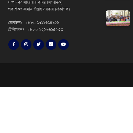
সম্পাদকঃ সারোয়ার কবির (সম্পাদক)
প্রকাশকঃ আমান উল্লাহ সরকার (প্রকাশক)
মোবাইলঃ +৮৮০ ১৭১১৩১৪১৫৬
টেলিফোনঃ +৮৮০ ২২২৬৬৬৫৫৩৩