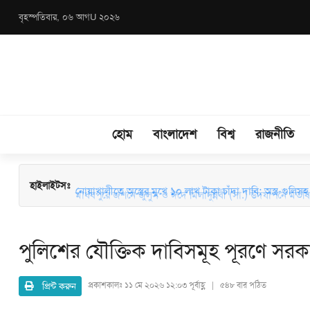
বৃহস্পতিবার, ০৬ আগU ২০২৬
হোম
বাংলাদেশ
বিশ্ব
রাজনীতি
মাধবপুরে জশনে জুলুস ও ঈদে মিলাদুন্নবী (সা.) উদযাপনে মতবিন
হাইলাইটসঃ
নোয়াখালীতে অস্ত্রের মুখে ১০ লাখ টাকা চাঁদা দাবি: অস্ত্র-গুলিসহ স
পুলিশের যৌক্তিক দাবিসমূহ পূরণে সরকার কা
প্রিন্ট করুন
প্রকাশকালঃ
১১ মে ২০২৬ ১২:০৩ পূর্বাহ্ণ | ৫৪৮ বার পঠিত