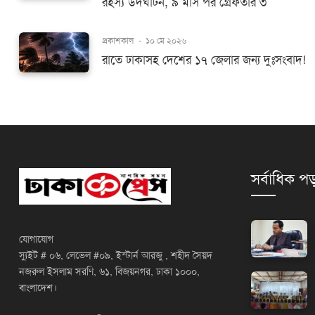
রহস্য উদঘাটন, ৯ মাস পর গ্রেফতার ৩
প্রকাশকাল
-
১০ মে ২০২৬
রাতে ঢাকাসহ দেশের ১৭ জেলার জন্য দুঃসংবাদ!
সর্বাধিক পড
যোগাযোগ
স্যুইট # ০৬, লেভেল #০৯, ইস্টার্ন আরজু , শহীদ সৈয়দ
নজরুল ইসলাম সরণি, ৬১, বিজয়নগর, ঢাকা ১০০০,
বাংলাদেশ।