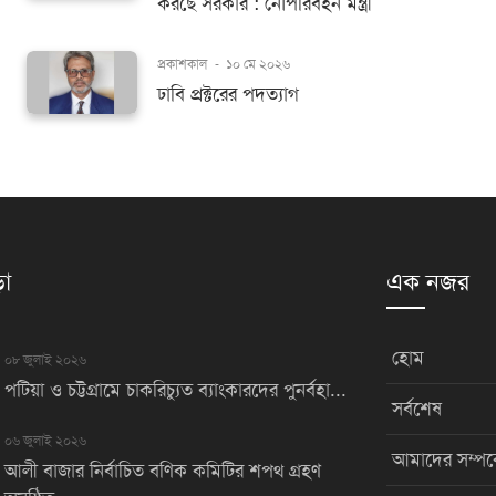
করছে সরকার : নৌপরিবহন মন্ত্রী
প্রকাশকাল
-
১০ মে ২০২৬
ঢাবি প্রক্টরের পদত্যাগ
়া
এক নজর
হোম
০৮ জুলাই ২০২৬
পটিয়া ও চট্টগ্রামে চাকরিচ্যুত ব্যাংকারদের পুনর্বহা...
সর্বশেষ
০৬ জুলাই ২০২৬
আমাদের সম্পর্
আলী বাজার নির্বাচিত বণিক কমিটির শপথ গ্রহণ