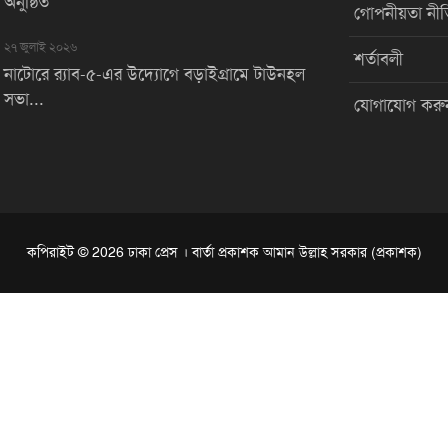
অনুষ্ঠিত
গোপনীয়তা নীত
২৭ জুলাই ২০২৬
শর্তাবলী
নাটোরে র‌্যাব-৫-এর উদ্যোগে বড়াইগ্রামে টাউনহল
সভা...
যোগাযোগ করু
কপিরাইট © 2026 ঢাকা প্রেস । বার্তা প্রকাশক আমান উল্লাহ সরকার (প্রকাশক)