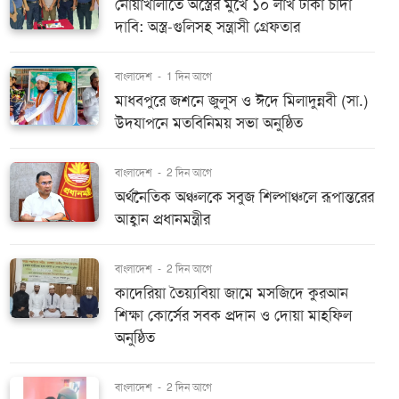
নোয়াখালীতে অস্ত্রের মুখে ১০ লাখ টাকা চাঁদা
দাবি: অস্ত্র-গুলিসহ সন্ত্রাসী গ্রেফতার
বাংলাদেশ
-
1 দিন আগে
মাধবপুরে জশনে জুলুস ও ঈদে মিলাদুন্নবী (সা.)
উদযাপনে মতবিনিময় সভা অনুষ্ঠিত
বাংলাদেশ
-
2 দিন আগে
অর্থনৈতিক অঞ্চলকে সবুজ শিল্পাঞ্চলে রূপান্তরের
আহ্বান প্রধানমন্ত্রীর
বাংলাদেশ
-
2 দিন আগে
কাদেরিয়া তৈয়্যবিয়া জামে মসজিদে কুরআন
শিক্ষা কোর্সের সবক প্রদান ও দোয়া মাহফিল
অনুষ্ঠিত
বাংলাদেশ
-
2 দিন আগে