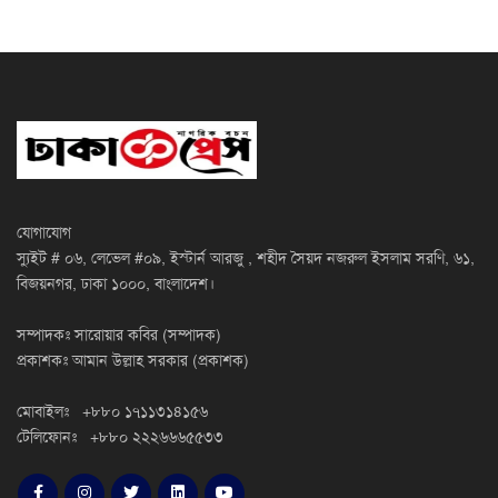
যোগাযোগ
স্যুইট # ০৬, লেভেল #০৯, ইস্টার্ন আরজু , শহীদ সৈয়দ নজরুল ইসলাম সরণি, ৬১,
বিজয়নগর, ঢাকা ১০০০, বাংলাদেশ।
সম্পাদকঃ সারোয়ার কবির (সম্পাদক)
প্রকাশকঃ আমান উল্লাহ সরকার (প্রকাশক)
মোবাইলঃ +৮৮০ ১৭১১৩১৪১৫৬
টেলিফোনঃ +৮৮০ ২২২৬৬৬৫৫৩৩