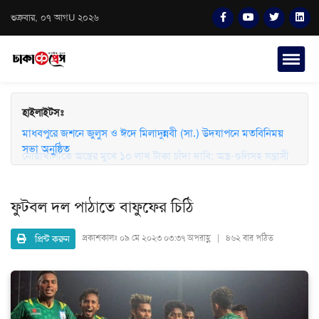
শুক্রবার, ০৭ আগU ২০২৬
হাইলাইটসঃ
মাধবপুরে জশনে জুলুস ও ঈদে মিলাদুন্নবী (সা.) উদযাপনে মতবিনিময়
সভা অনুষ্ঠিত
নোয়াখালীতে অস্ত্রের মুখে ১০ লাখ টাকা চাঁদা দাবি: অস্ত্র-গুলিসহ সন্ত্রাসী
গ্রেফতার
ফুটবল দল পাঠাতে বাফুফের চিঠি
প্রিন্ট করুন
প্রকাশকালঃ
০৯ মে ২০২৩ ০৩:৩৭ অপরাহ্ণ | ৪৬২ বার পঠিত