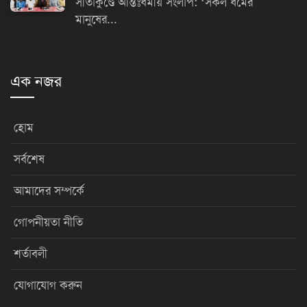
সীতাকুণ্ডে আন্তঃধর্মীয় সংলাপ: ‘সকল ধর্মের
মানুষের...
এক নজর
হোম
সর্বশেষ
আমাদের সম্পর্কে
গোপনীয়তা নীতি
শর্তাবলী
যোগাযোগ করুন