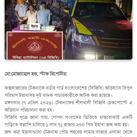
মো:মোজাম্মেল হক, স্টাফ রিপোর্টার:
কক্সবাজারের টেকনাফে বর্ডার গার্ড বাংলাদেশের (বিজিবি) অভিযানে বিপুল
পরিমাণ ইয়াবাসহ দুই মাদক পাচারকারীকে আটক করা হয়েছে।
মঙ্গলবার (৭ এপ্রিল ২০২৬) টেকনাফের শীলখালী বিজিবি চেকপোস্টে এ
অভিযান পরিচালনা করা হয়।
বিজিবি সূত্রে জানা যায়, গোপন সংবাদের ভিত্তিতে মাছবোঝাই একটি
গাড়িতে তল্লাশি চালিয়ে ১ লাখ ৭১ হাজার ২০০ পিস ইয়াবা জব্দ করা হয়।
জব্দ করা ইয়াবাগুলো টেকনাফ পৌর শহরের লামার বাজার এলাকা থেকে