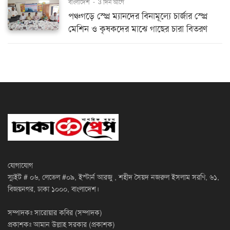
বাংলাদেশ
-
3 দিন আগে
পঞ্চগড়ে স্প্রে ম্যানদের বিনামূল্যে চার্জার স্প্রে
মেশিন ও কৃষকদের মাঝে গাছের চারা বিতরণ
যোগাযোগ
স্যুইট # ০৬, লেভেল #০৯, ইস্টার্ন আরজু , শহীদ সৈয়দ নজরুল ইসলাম সরণি, ৬১,
বিজয়নগর, ঢাকা ১০০০, বাংলাদেশ।
সম্পাদকঃ সারোয়ার কবির (সম্পাদক)
প্রকাশকঃ আমান উল্লাহ সরকার (প্রকাশক)