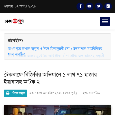
শুক্রবার, ০৭ আগU ২০২৬
হাইলাইটসঃ
মাধবপুরে জশনে জুলুস ও ঈদে মিলাদুন্নবী (সা.) উদযাপনে মতবিনিময়
সভা অনুষ্ঠিত
নোয়াখালীতে অস্ত্রের মুখে ১০ লাখ টাকা চাঁদা দাবি: অস্ত্র-গুলিসহ সন্ত্রাসী
গ্রেফতার
টেকনাফে বিজিবির অভিযানে ১ লাখ ৭১ হাজার
ইয়াবাসহ আটক ২
প্রিন্ট করুন
প্রকাশকালঃ
০৮ এপ্রিল ২০২৬ ১১:৫৯ পূর্বাহ্ণ | ২৩৮ বার পঠিত