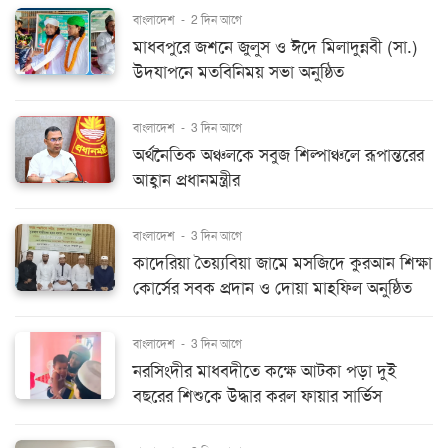
বাংলাদেশ
-
2 দিন আগে
মাধবপুরে জশনে জুলুস ও ঈদে মিলাদুন্নবী (সা.)
উদযাপনে মতবিনিময় সভা অনুষ্ঠিত
বাংলাদেশ
-
3 দিন আগে
অর্থনৈতিক অঞ্চলকে সবুজ শিল্পাঞ্চলে রূপান্তরের
আহ্বান প্রধানমন্ত্রীর
বাংলাদেশ
-
3 দিন আগে
কাদেরিয়া তৈয়্যবিয়া জামে মসজিদে কুরআন শিক্ষা
কোর্সের সবক প্রদান ও দোয়া মাহফিল অনুষ্ঠিত
বাংলাদেশ
-
3 দিন আগে
নরসিংদীর মাধবদীতে কক্ষে আটকা পড়া দুই
বছরের শিশুকে উদ্ধার করল ফায়ার সার্ভিস