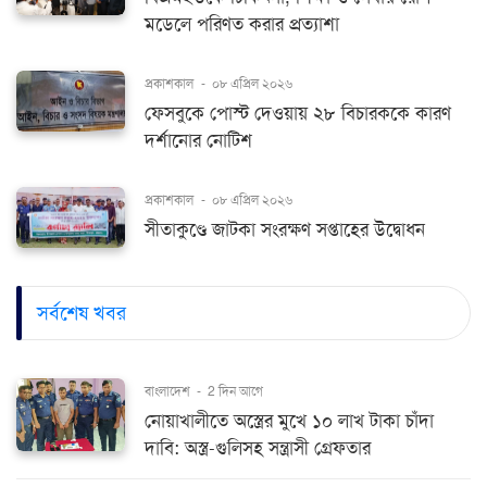
মডেলে পরিণত করার প্রত্যাশা
প্রকাশকাল
-
০৮ এপ্রিল ২০২৬
ফেসবুকে পোস্ট দেওয়ায় ২৮ বিচারককে কারণ
দর্শানোর নোটিশ
প্রকাশকাল
-
০৮ এপ্রিল ২০২৬
সীতাকুণ্ডে জাটকা সংরক্ষণ সপ্তাহের উদ্বোধন
সর্বশেষ খবর
বাংলাদেশ
-
2 দিন আগে
নোয়াখালীতে অস্ত্রের মুখে ১০ লাখ টাকা চাঁদা
দাবি: অস্ত্র-গুলিসহ সন্ত্রাসী গ্রেফতার