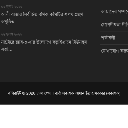
০৬ জুলাই ২০২৬
আমাদের সম্পর্
আলী বাজার নির্বাচিত বণিক কমিটির শপথ গ্রহণ
অনুষ্ঠিত
গোপনীয়তা নীত
২৭ জুলাই ২০২৬
শর্তাবলী
নাটোরে র‌্যাব-৫-এর উদ্যোগে বড়াইগ্রামে টাউনহল
সভা...
যোগাযোগ করু
কপিরাইট © 2026 ঢাকা প্রেস । বার্তা প্রকাশক আমান উল্লাহ সরকার (প্রকাশক)