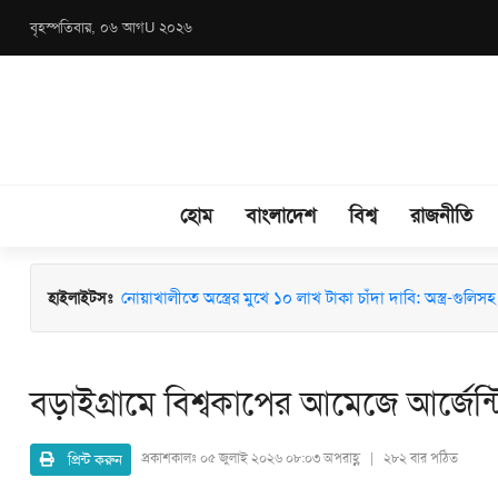
বৃহস্পতিবার, ০৬ আগU ২০২৬
হোম
বাংলাদেশ
বিশ্ব
রাজনীতি
মাধবপুরে জশনে জুলুস ও ঈদে মিলাদুন্নবী (সা.) উদযাপনে মতবিন
হাইলাইটসঃ
বড়াইগ্রামে বিশ্বকাপের আমেজে আর্জেন্টি
প্রিন্ট করুন
প্রকাশকালঃ
০৫ জুলাই ২০২৬ ০৮:০৩ অপরাহ্ণ | ২৮২ বার পঠিত