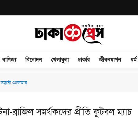
বাণিজ্য
বিনোদন
খেলাধুলা
চাকরি
জীবনযাপন
ধর্ম
িময় সভা অনুষ্ঠিত
না-ব্রাজিল সমর্থকদের প্রীতি ফুটবল ম্যাচ