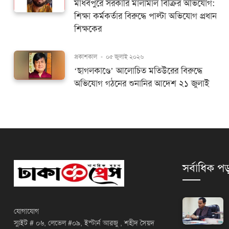
মাধবপুরে সরকারি মালামাল বিক্রির অভিযোগ:
শিক্ষা কর্মকর্তার বিরুদ্ধে পাল্টা অভিযোগ প্রধান
শিক্ষকের
প্রকাশকাল
-
০৫ জুলাই ২০২৬
‘ছাগলকাণ্ডে’ আলোচিত মতিউরের বিরুদ্ধে
অভিযোগ গঠনের শুনানির আদেশ ২১ জুলাই
সর্বাধিক পড
যোগাযোগ
স্যুইট # ০৬, লেভেল #০৯, ইস্টার্ন আরজু , শহীদ সৈয়দ