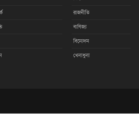
কে
রাজনীতি
ি
বাণিজ্য
বিনোদন
ন
খেলাধুলা