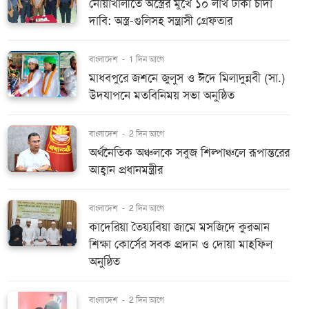
নোয়াখালীতে অস্ত্রের মুখে ১০ লাখ টাকা চাঁদা
দাবি: অস্ত্র-গুলিসহ সন্ত্রাসী গ্রেফতার
বাংলাদেশ
-
1 দিন আগে
মাধবপুরে জশনে জুলুস ও ঈদে মিলাদুন্নবী (সা.)
উদযাপনে মতবিনিময় সভা অনুষ্ঠিত
বাংলাদেশ
-
2 দিন আগে
অর্থনৈতিক অঞ্চলকে সবুজ শিল্পাঞ্চলে রূপান্তরের
আহ্বান প্রধানমন্ত্রীর
বাংলাদেশ
-
2 দিন আগে
কাদেরিয়া তৈয়্যবিয়া জামে মসজিদে কুরআন
শিক্ষা কোর্সের সবক প্রদান ও দোয়া মাহফিল
অনুষ্ঠিত
বাংলাদেশ
-
2 দিন আগে