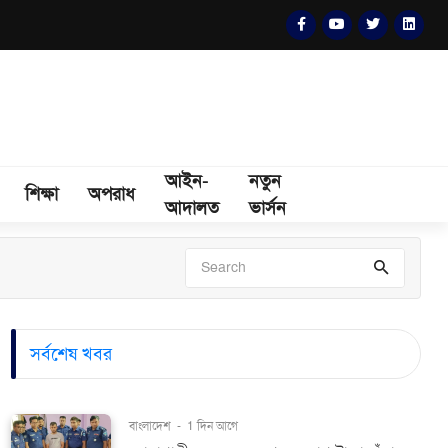
আইন-
নতুন
শিক্ষা
অপরাধ
আদালত
ভার্সন
সর্বশেষ খবর
বাংলাদেশ
-
1 দিন আগে