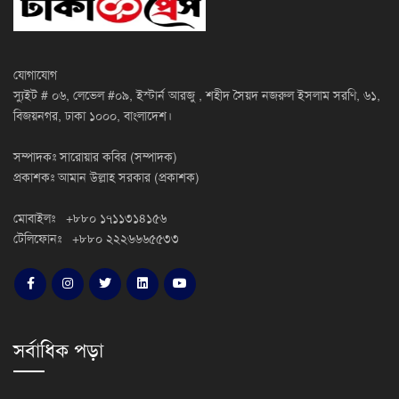
যোগাযোগ
স্যুইট # ০৬, লেভেল #০৯, ইস্টার্ন আরজু , শহীদ সৈয়দ নজরুল ইসলাম সরণি, ৬১,
বিজয়নগর, ঢাকা ১০০০, বাংলাদেশ।
সম্পাদকঃ সারোয়ার কবির (সম্পাদক)
প্রকাশকঃ আমান উল্লাহ সরকার (প্রকাশক)
মোবাইলঃ +৮৮০ ১৭১১৩১৪১৫৬
টেলিফোনঃ +৮৮০ ২২২৬৬৬৫৫৩৩
সর্বাধিক পড়া