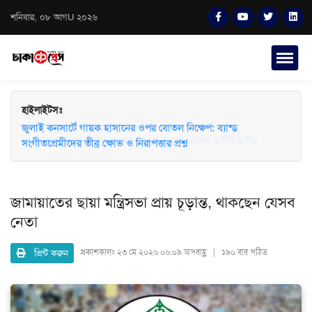
শনিবার, ০৮ আগU ২০২৬
হাইলাইটসঃ
জুলাই কনসার্টে গায়ক হাসানের ওপর বোতল নিক্ষেপ: ব্যান্ড
সংগীতপ্রেমীদের তীব্র ক্ষোভ ও নিরাপত্তার প্রশ্ন
জামায়াতের ছায়া মন্ত্রিসভা প্রায় চূড়ান্ত, থাকছেন যেসব
নেতা
প্রিন্ট করুন
প্রকাশকালঃ
২৩ মে ২০২৬ ০৬:০৯ অপরাহ্ণ | ১৯০ বার পঠিত