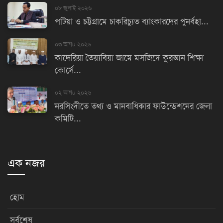
০৮ জুলাই ২০২৬
পটিয়া ও চট্টগ্রামে চাকরিচ্যুত ব্যাংকারদের পুনর্বহা...
০৩ আগu ২০২৬
কাদেরিয়া তৈয়্যবিয়া জামে মসজিদে কুরআন শিক্ষা
কোর্সে...
০২ আগu ২০২৬
নরসিংদীতে তথ্য ও মানবাধিকার ফাউন্ডেশনের জেলা
কমিটি...
এক নজর
হোম
সর্বশেষ