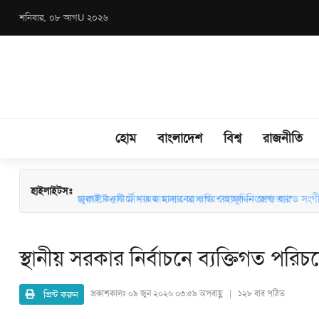
শনিবার, ০৮ আগU ২০২৬
হোম
বাংলাদেশ
বিশ্ব
রাজনীতি
চারঘাটে ৫টি মাদক মামলার আসামি শাহাবুদ্দিন গ্রেফতার
হাইলাইটসঃ
জুলাই কনসার্টে গায়ক হাসানের ওপর বোতল নিক্ষেপ: ব্যান্ড সংগীতপ্
স্থানীয় সরকার নির্বাচনে ব্যক্তিগত পর
প্রিন্ট করুন
প্রকাশকালঃ
০৯ জুন ২০২৬ ০৩:৫৯ অপরাহ্ণ | ১২৮ বার পঠিত