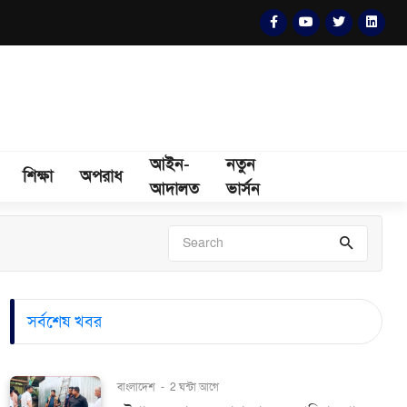
আইন-
নতুন
শিক্ষা
অপরাধ
আদালত
ভার্সন
সর্বশেষ খবর
বাংলাদেশ
-
2 ঘন্টা আগে