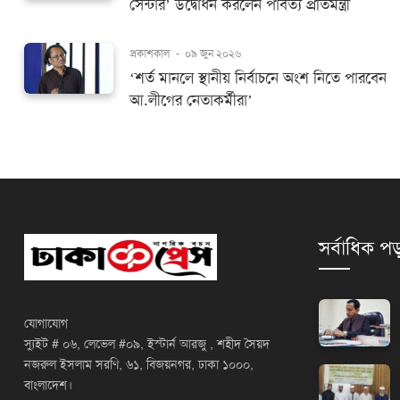
সেন্টার’ উদ্বোধন করলেন পার্বত্য প্রতিমন্ত্রী
প্রকাশকাল
-
০৯ জুন ২০২৬
‘শর্ত মানলে স্থানীয় নির্বাচনে অংশ নিতে পারবেন
আ.লীগের নেতাকর্মীরা’
সর্বাধিক পড
যোগাযোগ
স্যুইট # ০৬, লেভেল #০৯, ইস্টার্ন আরজু , শহীদ সৈয়দ
নজরুল ইসলাম সরণি, ৬১, বিজয়নগর, ঢাকা ১০০০,
বাংলাদেশ।