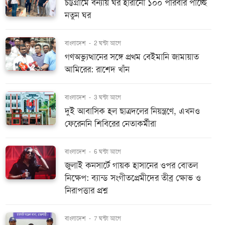
চট্টগ্রামে বন্যায় ঘর হারানো ১০০ পরিবার পাচ্ছে
নতুন ঘর
বাংলাদেশ
-
2 ঘন্টা আগে
গণঅভ্যুত্থানের সঙ্গে প্রথম বেইমানি জামায়াত
আমিরের: রাশেদ খাঁন
বাংলাদেশ
-
3 ঘন্টা আগে
দুই আবাসিক হল ছাত্রদলের নিয়ন্ত্রণে, এখনও
ফেরেননি শিবিরের নেতাকর্মীরা
বাংলাদেশ
-
6 ঘন্টা আগে
জুলাই কনসার্টে গায়ক হাসানের ওপর বোতল
নিক্ষেপ: ব্যান্ড সংগীতপ্রেমীদের তীব্র ক্ষোভ ও
নিরাপত্তার প্রশ্ন
বাংলাদেশ
-
7 ঘন্টা আগে