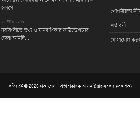
কোর্সে...
গোপনীয়তা নীত
০২ আগu ২০২৬
শর্তাবলী
নরসিংদীতে তথ্য ও মানবাধিকার ফাউন্ডেশনের
জেলা কমিটি...
যোগাযোগ করু
কপিরাইট © 2026 ঢাকা প্রেস । বার্তা প্রকাশক আমান উল্লাহ সরকার (প্রকাশক)