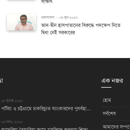
সাক্ষাৎ
প্রকাশকাল
-
০৯ জুন ২০২৬
আদ-দ্বীন হাসপাতালের বিরুদ্ধে পদক্ষেপ নিতে
দ্বিধা নেই সরকারের
়া
এক নজর
হোম
০৮ জুলাই ২০২৬
পটিয়া ও চট্টগ্রামে চাকরিচ্যুত ব্যাংকারদের পুনর্বহা...
সর্বশেষ
০৩ আগu ২০২৬
আমাদের সম্পর্
কাদেরিয়া তৈয়্যবিয়া জামে মসজিদে কুরআন শিক্ষা