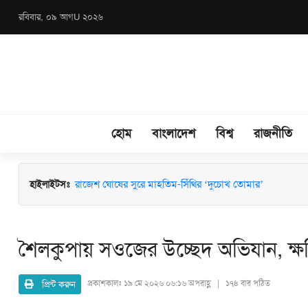
রবিবার, ০৯ আগU ২০২৬
হোম
বাংলাদেশ
বিশ্ব
রাজনীতি
হাইলাইটসঃ
পাঁচ বছর আগে শিশুহত্যার আসামি, এবার বাড়ির মালিক হত্যার
রাজেশ ঘোষের সুরে মাহতিম-সিঁথির ‘দুচোখ তোমার’
শৈলকুপায় সওজের উচ্ছেদ অভিযান, ক্
প্রিন্ট করুন
প্রকাশকালঃ
১৯ মে ২০২৬ ০৬:১৬ অপরাহ্ণ | ১৭৪ বার পঠিত