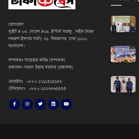
যোগাযোগ
স্যুইট # ০৬, লেভেল #০৯, ইস্টার্ন আরজু , শহীদ সৈয়দ
নজরুল ইসলাম সরণি, ৬১, বিজয়নগর, ঢাকা ১০০০,
বাংলাদেশ।
সম্পাদকঃ সারোয়ার কবির (সম্পাদক)
প্রকাশকঃ আমান উল্লাহ সরকার (প্রকাশক)
মোবাইলঃ +৮৮০ ১৭১১৩১৪১৫৬
টেলিফোনঃ +৮৮০ ২২২৬৬৬৫৫৩৩