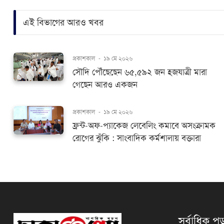
এই বিভাগের আরও খবর
প্রকাশকাল
-
১৯ মে ২০২৬
সৌদি পৌঁছেছেন ৬৫,৫৯২ জন হজযাত্রী মারা
গেছেন আরও একজন
প্রকাশকাল
-
১৯ মে ২০২৬
ফ্রন্ট-অফ-প্যাকেজ লেবেলিং কমাবে অসংক্রামক
রোগের ঝুঁকি : সাংবাদিক কর্মশালায় বক্তারা
সর্বাধিক পড