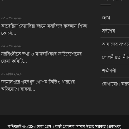
হোম
০৩ আগu ২০২৬
কাদেরিয়া তৈয়্যবিয়া জামে মসজিদে কুরআন শিক্ষা
সর্বশেষ
কোর্সে...
আমাদের সম্পর্
০২ আগu ২০২৬
নরসিংদীতে তথ্য ও মানবাধিকার ফাউন্ডেশনের
গোপনীয়তা নীত
জেলা কমিটি...
শর্তাবলী
০১ আগu ২০২৬
জামালপুরে গৃহবধূর গোপন ভিডিও ধারণের
যোগাযোগ করু
অভিযোগে ব্যবসা...
কপিরাইট © 2026 ঢাকা প্রেস । বার্তা প্রকাশক আমান উল্লাহ সরকার (প্রকাশক)