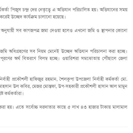
কর্মকর্তা পিজুস চন্দ্র দের নেতৃত্বে এ অভিযান পরিচালিত হয়। অভিযানের সময়
 করেই উচ্ছেদ কার্যক্রম চালানো হয়েছে।
হিদা অনুযায়ী সব কাগজপত্র জমা দেওয়া হলেও এখনো জমি ও স্থাপনার কোনো
লেন, জমি অধিগ্রহণের সব নিয়ম মেনেই উচ্ছেদ অভিযান পরিচালনা করা হচ্ছে।
ূরণের অর্থ বিতরণে বিলম্ব হচ্ছে। ওয়ারিশরা সমঝোতায় পৌঁছালে জেলা
হী প্রকৌশলী হাফিজুর রহমান, শৈলকুপা উপজেলা নির্বাহী কর্মকর্তা মো.
ী আহসান উল কবির, মেজর মোস্তফা, উপ-সহকারী প্রকৌশলী হাসান আল মামুন
্ট কর্মকর্তারা।
্রি করা হয়। এতে সর্বোচ্চ দরদাতার কাছে ৫ লাখ ৪৩ হাজার টাকায় মালামাল