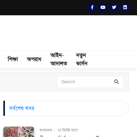
আইন-
নতুন
শিক্ষা
অপরাধ
আদালত
ভার্সন
সর্বশেষ খবর
বাংলাদেশ
-
12 মিনিট আগে