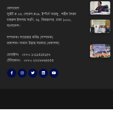
যোগাযোগ
স্যুইট # ০৬, লেভেল #০৯, ইস্টার্ন আরজু , শহীদ সৈয়দ
নজরুল ইসলাম সরণি, ৬১, বিজয়নগর, ঢাকা ১০০০,
বাংলাদেশ।
সম্পাদকঃ সারোয়ার কবির (সম্পাদক)
প্রকাশকঃ আমান উল্লাহ সরকার (প্রকাশক)
মোবাইলঃ +৮৮০ ১৭১১৩১৪১৫৬
টেলিফোনঃ +৮৮০ ২২২৬৬৬৫৫৩৩