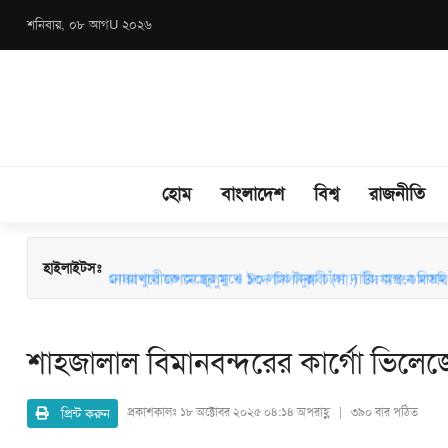
শনিবার, ০৮ আগU ২০২৬
হোম
বাংলাদেশ
বিশ্ব
রাজনীতি
মাধবপুরে জশনে জুলুস ও ঈদে মিলাদুন্নবী (সা.) উদযাপনে মতবিন
হাইলাইটসঃ
নোয়াখালীতে অস্ত্রের মুখে ১০ লাখ টাকা চাঁদা দাবি: অস্ত্র-গুলিসহ স
শাহজালাল বিমানবন্দরের কার্গো ভিলেজে
প্রিন্ট করুন
প্রকাশকালঃ
১৮ অক্টোবর ২০২৫ ০৪:১৪ অপরাহ্ণ | ৩৯০ বার পঠিত