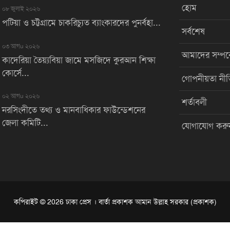
হোম
০৮ জুলাই ২০২৬
পটিয়া ও চট্টগ্রামে চাকরিচ্যুত ব্যাংকারদের পুনর্বহা...
সর্বশেষ
০৩ আগu ২০২৬
আমাদের সম্পর্
কাদেরিয়া তৈয়্যবিয়া জামে মসজিদে কুরআন শিক্ষা
কোর্সে...
গোপনীয়তা নীত
০২ আগu ২০২৬
শর্তাবলী
নরসিংদীতে তথ্য ও মানবাধিকার ফাউন্ডেশনের
জেলা কমিটি...
যোগাযোগ করু
কপিরাইট © 2026 ঢাকা প্রেস । বার্তা প্রকাশক আমান উল্লাহ সরকার (প্রকাশক)