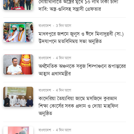
নোয়াখালীতে অস্ত্রের মুখে ১০ লাখ টাকা চাঁদা
দাবি: অস্ত্র-গুলিসহ সন্ত্রাসী গ্রেফতার
বাংলাদেশ
-
3 দিন আগে
মাধবপুরে জশনে জুলুস ও ঈদে মিলাদুন্নবী (সা.)
উদযাপনে মতবিনিময় সভা অনুষ্ঠিত
বাংলাদেশ
-
4 দিন আগে
অর্থনৈতিক অঞ্চলকে সবুজ শিল্পাঞ্চলে রূপান্তরের
আহ্বান প্রধানমন্ত্রীর
বাংলাদেশ
-
4 দিন আগে
কাদেরিয়া তৈয়্যবিয়া জামে মসজিদে কুরআন
শিক্ষা কোর্সের সবক প্রদান ও দোয়া মাহফিল
অনুষ্ঠিত
বাংলাদেশ
-
4 দিন আগে