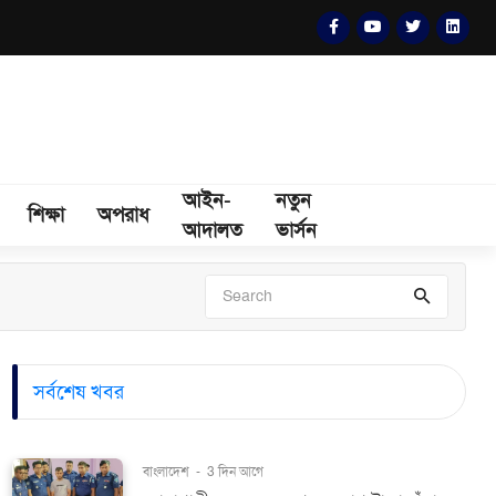
আইন-
নতুন
শিক্ষা
অপরাধ
আদালত
ভার্সন
সর্বশেষ খবর
বাংলাদেশ
-
3 দিন আগে