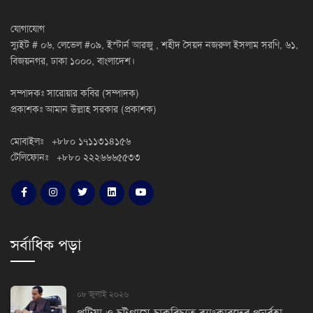
যোগাযোগ
স্যুইট # ০৬, লেভেল #০৯, ইস্টার্ন আরজু , শহীদ সৈয়দ নজরুল ইসলাম সরণি, ৬১,
বিজয়নগর, ঢাকা ১০০০, বাংলাদেশ।
সম্পাদকঃ সারোয়ার কবির (সম্পাদক)
প্রকাশকঃ আমান উল্লাহ সরকার (প্রকাশক)
মোবাইলঃ +৮৮০ ১৭১১৩১৪১৫৬
টেলিফোনঃ +৮৮০ ২২২৬৬৬৫৫৩৩
সর্বাধিক পড়া
০৮ জুলাই ২০২৬