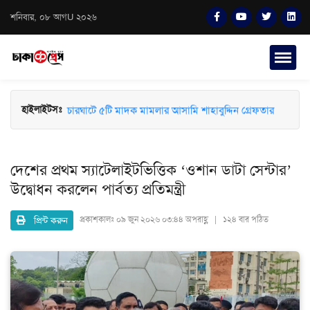
শনিবার, ০৮ আগU ২০২৬
চারঘাটে ৫টি মাদক মামলার আসামি শাহাবুদ্দিন গ্রেফতার
হাইলাইটসঃ
দেশের প্রথম স্যাটেলাইটভিত্তিক ‘ওশান ডাটা সেন্টার’
উদ্বোধন করলেন পার্বত্য প্রতিমন্ত্রী
প্রিন্ট করুন
প্রকাশকালঃ
০৯ জুন ২০২৬ ০৩:৪৪ অপরাহ্ণ | ১২৪ বার পঠিত