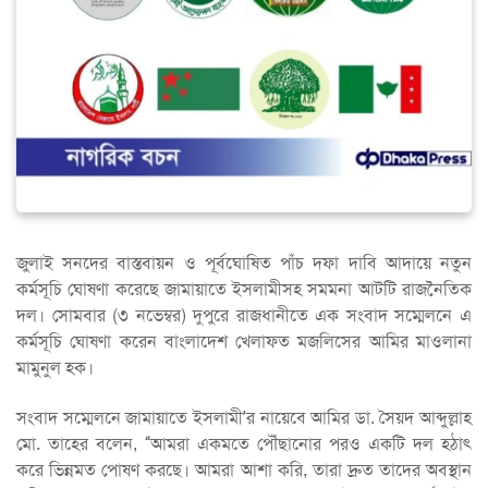
জুলাই সনদের বাস্তবায়ন ও পূর্বঘোষিত পাঁচ দফা দাবি আদায়ে নতুন
কর্মসূচি ঘোষণা করেছে জামায়াতে ইসলামীসহ সমমনা আটটি রাজনৈতিক
দল। সোমবার (৩ নভেম্বর) দুপুরে রাজধানীতে এক সংবাদ সম্মেলনে এ
কর্মসূচি ঘোষণা করেন বাংলাদেশ খেলাফত মজলিসের আমির মাওলানা
মামুনুল হক।
সংবাদ সম্মেলনে জামায়াতে ইসলামী’র নায়েবে আমির ডা. সৈয়দ আব্দুল্লাহ
মো. তাহের বলেন, “আমরা একমতে পৌঁছানোর পরও একটি দল হঠাৎ
করে ভিন্নমত পোষণ করছে। আমরা আশা করি, তারা দ্রুত তাদের অবস্থান