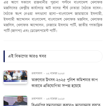
এর আগে সকালে রাজধানীর পুরানা পল্টনে বাংলাদেশ খেলাফত
মজলিসের কেন্দ্রীয় কার্যালয়ে আট দলের শীর্ষ নেতারা বৈঠকে বসেন।
বৈঠকে অংশ নেওয়া দলগুলো হলো—বাংলাদেশ জামায়াতে ইসলামী,
ইসলামী আন্দোলন বাংলাদেশ, বাংলাদেশ খেলাফত মজলিস, খেলাফত
মজলিস, খেলাফত আন্দোলন, নেজামে ইসলাম পার্টি, জাতীয় গণতান্ত্রিক
পার্টি (জাগপা) এবং ডেভেলপমেন্ট পার্টি।
এই বিভাগের আরও খবর
প্রকাশকাল
-
০২ নভেম্বর ২০২৫
তারুণ্যের উৎসব-২০২৫ পুলিশ কমিশনার কাপ
কারাতে প্রতিযোগিতা সম্পন্ন হয়েছে
প্রকাশকাল
-
০৩ নভেম্বর ২০২৫
বিএনপির সমালোচনা করলেও আলোচনায় বসতে