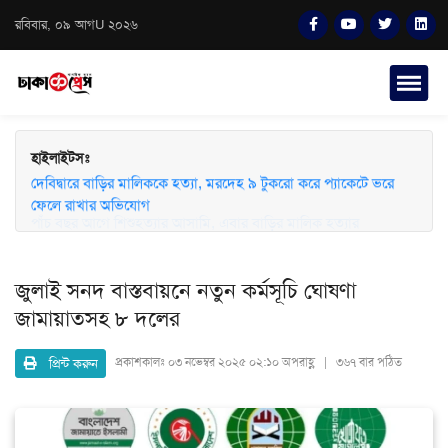
রবিবার, ০৯ আগU ২০২৬
হাইলাইটসঃ
দেবিদ্বারে বাড়ির মালিককে হত্যা, মরদেহ ৯ টুকরো করে প্যাকেটে ভরে
ফেলে রাখার অভিযোগ
জুলাই সনদ বাস্তবায়নে নতুন কর্মসূচি ঘোষণা
জামায়াতসহ ৮ দলের
প্রিন্ট করুন
প্রকাশকালঃ
০৩ নভেম্বর ২০২৫ ০২:১০ অপরাহ্ণ | ৩৬৭ বার পঠিত