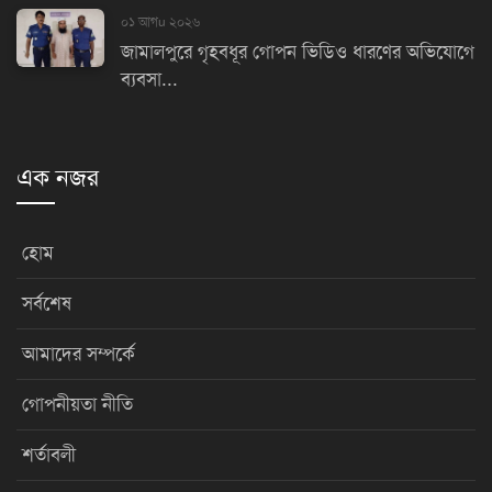
০১ আগu ২০২৬
জামালপুরে গৃহবধূর গোপন ভিডিও ধারণের অভিযোগে
ব্যবসা...
এক নজর
হোম
সর্বশেষ
আমাদের সম্পর্কে
গোপনীয়তা নীতি
শর্তাবলী