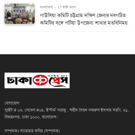
বাংলাদেশ
-
17 ঘন্টা আগে
গাউসিয়া কমিটি চট্টগ্রাম দক্ষিণ জেলার নবগঠিত
কমিটির সঙ্গে পটিয়া উপজেলা শাখার মতবিনিময়
যোগাযোগ
স্যুইট # ০৬, লেভেল #০৯, ইস্টার্ন আরজু , শহীদ সৈয়দ নজরুল ইসলাম সরণি, ৬১,
বিজয়নগর, ঢাকা ১০০০, বাংলাদেশ।
সম্পাদকঃ সারোয়ার কবির (সম্পাদক)