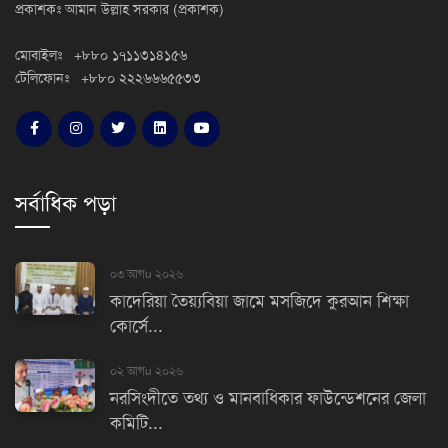
প্রকাশকঃ আমান উল্লাহ সরকার (প্রকাশক)
মোবাইলঃ +৮৮০ ১৭১১৩১৪১৫৬
টেলিফোনঃ +৮৮০ ২২২৬৬৬৫৫৩৩
সর্বাধিক পড়া
০৩ আগu ২০২৬
কাদেরিয়া তৈয়্যবিয়া জামে মসজিদে কুরআন শিক্ষা
কোর্সে...
০২ আগu ২০২৬
নরসিংদীতে তথ্য ও মানবাধিকার ফাউন্ডেশনের জেলা
কমিটি...