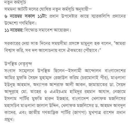
নতুন কর্মসূচি
সমমনা আটটি দলের ঘোষিত নতুন কর্মসূচি অনুযায়ী—
৬ নভেম্বর সকাল ১১টা:
প্রধান উপদেষ্টার কাছে স্মারকলিপি প্রদানের
উদ্দেশ্যে গণমিছিল।
১১ নভেম্বর:
বিক্ষোভ সমাবেশ আয়োজন।
সরকারের দেয়া সাত দিনের সময়সীমা প্রসঙ্গে মামুনুল হক বলেন, “আমরা
বিশ্বাস করি, সব দল আলোচনায় বসে ঐকমত্যে পৌঁছাবে।”
উপস্থিত নেতৃবৃন্দ
সংবাদ সম্মেলনে উপস্থিত ছিলেন—ইসলামী আন্দোলন বাংলাদেশের
আমির মুফতি সৈয়দ মুহাম্মদ রেজাউল করিম (চরমোনাই পীর), মাওলানা
ইউনুছ আহমাদ, অধ্যাপক আশরাফ আলী আকন, জামায়াতের ডা. সৈয়দ
আব্দুল্লাহ মো. তাহের ও এএইচএম হামিদুর রহমান আযাদ, নেজামে
ইসলাম পার্টির মুফতি হারুন ইজহার, বাংলাদেশ খেলাফত মজলিসের
মহাসচিব মাওলানা জালাল উদ্দিন, খেলাফত মজলিসের ড. আহমদ আবদুল
কাদের, এবং জাতীয় গণতান্ত্রিক পার্টির (জাগপা) মুখপাত্র রাশেদ প্রধান
প্রমুখ।