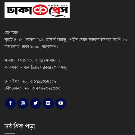
যোগাযোগ
স্যুইট # ০৬, লেভেল #০৯, ইস্টার্ন আরজু , শহীদ সৈয়দ নজরুল ইসলাম সরণি, ৬১,
বিজয়নগর, ঢাকা ১০০০, বাংলাদেশ।
সম্পাদকঃ সারোয়ার কবির (সম্পাদক)
প্রকাশকঃ আমান উল্লাহ সরকার (প্রকাশক)
মোবাইলঃ +৮৮০ ১৭১১৩১৪১৫৬
টেলিফোনঃ +৮৮০ ২২২৬৬৬৫৫৩৩
সর্বাধিক পড়া