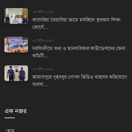
০৩ আগu ২০২৬
কাদেরিয়া তৈয়্যবিয়া জামে মসজিদে কুরআন শিক্ষা
কোর্সে...
০২ আগu ২০২৬
নরসিংদীতে তথ্য ও মানবাধিকার ফাউন্ডেশনের জেলা
কমিটি...
০১ আগu ২০২৬
জামালপুরে গৃহবধূর গোপন ভিডিও ধারণের অভিযোগে
ব্যবসা...
এক নজর
হোম