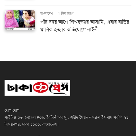
বাংলাদেশ
-
1 দিন আগে
পাঁচ বছর আগে শিশুহত্যার আসামি, এবার বাড়ির
মালিক হত্যার অভিযোগে লাইলী
যোগাযোগ
স্যুইট # ০৬, লেভেল #০৯, ইস্টার্ন আরজু , শহীদ সৈয়দ নজরুল ইসলাম সরণি, ৬১,
বিজয়নগর, ঢাকা ১০০০, বাংলাদেশ।