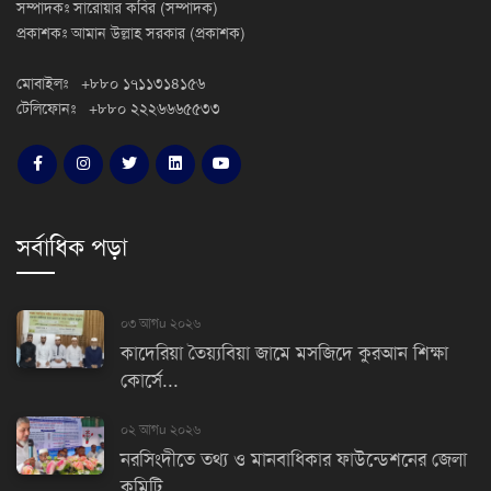
সম্পাদকঃ সারোয়ার কবির (সম্পাদক)
প্রকাশকঃ আমান উল্লাহ সরকার (প্রকাশক)
মোবাইলঃ +৮৮০ ১৭১১৩১৪১৫৬
টেলিফোনঃ +৮৮০ ২২২৬৬৬৫৫৩৩
সর্বাধিক পড়া
০৩ আগu ২০২৬
কাদেরিয়া তৈয়্যবিয়া জামে মসজিদে কুরআন শিক্ষা
কোর্সে...
০২ আগu ২০২৬
নরসিংদীতে তথ্য ও মানবাধিকার ফাউন্ডেশনের জেলা
কমিটি...