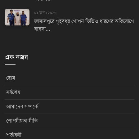
০১ আগu ২০২৬
জামালপুরে গৃহবধূর গোপন ভিডিও ধারণের অভিযোগে
ব্যবসা...
এক নজর
হোম
সর্বশেষ
আমাদের সম্পর্কে
গোপনীয়তা নীতি
শর্তাবলী