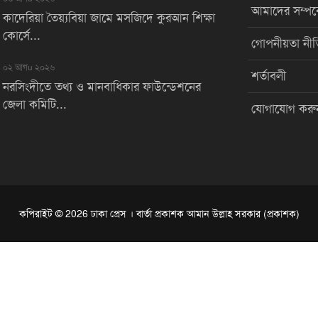
আমাদের সম্পর্
কাদেরিয়া তৈয়্যবিয়া জামে মসজিদে কুরআন শিক্ষা
কোর্সে...
গোপনীয়তা নীত
০২ আগu ২০২৬
শর্তাবলী
নরসিংদীতে তথ্য ও মানবাধিকার ফাউন্ডেশনের
জেলা কমিটি...
যোগাযোগ করু
কপিরাইট © 2026 ঢাকা প্রেস । বার্তা প্রকাশক আমান উল্লাহ সরকার (প্রকাশক)