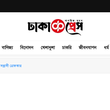
বাণিজ্য
বিনোদন
খেলাধুলা
চাকরি
জীবনযাপন
ধর্ম
িময় সভা অনুষ্ঠিত
ন্ত্রাসী গ্রেফতার