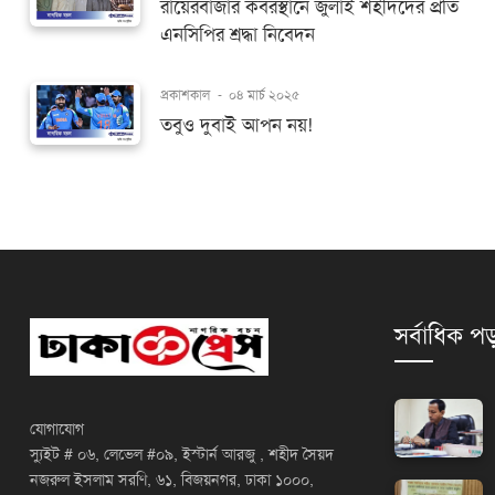
রায়েরবাজার কবরস্থানে জুলাই শহীদদের প্রতি
এনসিপির শ্রদ্ধা নিবেদন
প্রকাশকাল
-
০৪ মার্চ ২০২৫
তবুও দুবাই আপন নয়!
সর্বাধিক পড
যোগাযোগ
স্যুইট # ০৬, লেভেল #০৯, ইস্টার্ন আরজু , শহীদ সৈয়দ
নজরুল ইসলাম সরণি, ৬১, বিজয়নগর, ঢাকা ১০০০,