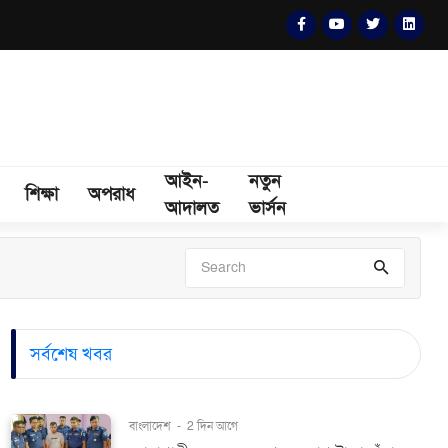
আইন-
নতুন
শিক্ষা
অপরাধ
আদালত
ভার্সন
সর্বশেষ খবর
বাংলাদেশ
-
2 দিন আগে