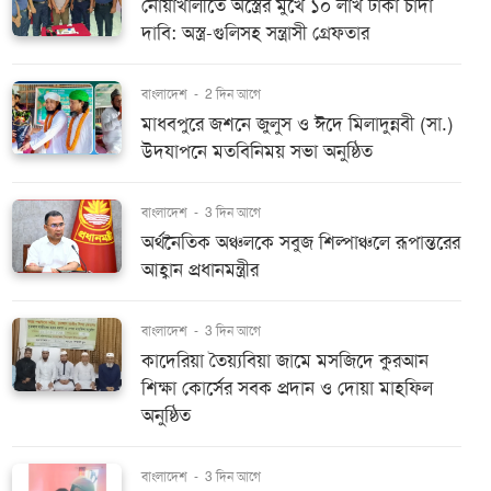
নোয়াখালীতে অস্ত্রের মুখে ১০ লাখ টাকা চাঁদা
দাবি: অস্ত্র-গুলিসহ সন্ত্রাসী গ্রেফতার
বাংলাদেশ
-
2 দিন আগে
মাধবপুরে জশনে জুলুস ও ঈদে মিলাদুন্নবী (সা.)
উদযাপনে মতবিনিময় সভা অনুষ্ঠিত
বাংলাদেশ
-
3 দিন আগে
অর্থনৈতিক অঞ্চলকে সবুজ শিল্পাঞ্চলে রূপান্তরের
আহ্বান প্রধানমন্ত্রীর
বাংলাদেশ
-
3 দিন আগে
কাদেরিয়া তৈয়্যবিয়া জামে মসজিদে কুরআন
শিক্ষা কোর্সের সবক প্রদান ও দোয়া মাহফিল
অনুষ্ঠিত
বাংলাদেশ
-
3 দিন আগে