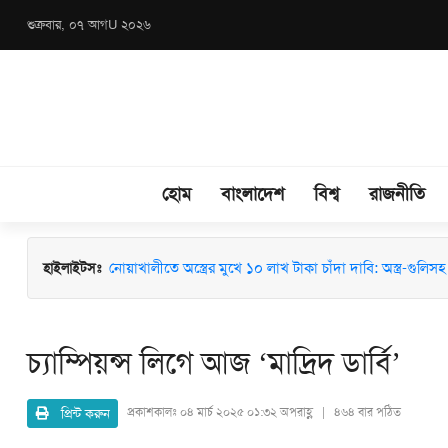
শুক্রবার, ০৭ আগU ২০২৬
হোম
বাংলাদেশ
বিশ্ব
রাজনীতি
হাইলাইটসঃ
মাধবপুরে জশনে জুলুস ও ঈদে মিলাদুন্নবী (সা.) উদযাপনে মতবিন
নোয়াখালীতে অস্ত্রের মুখে ১০ লাখ টাকা চাঁদা দাবি: অস্ত্র-গুলিসহ স
চ্যাম্পিয়ন্স লিগে আজ ‘মাদ্রিদ ডার্বি’
প্রিন্ট করুন
প্রকাশকালঃ
০৪ মার্চ ২০২৫ ০১:৩২ অপরাহ্ণ | ৪৬৪ বার পঠিত