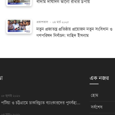
বাদাম দীর্ঘদিন ভালো রাখার উপায়
প্রকাশকাল
-
০৪ মার্চ ২০২৫
নতুন প্রজাতন্ত্র প্রতিষ্ঠায় প্রয়োজন নতুন সংবিধান ও
গণপরিষদ নির্বাচন: নাহিদ ইসলাম
়া
এক নজর
হোম
০৮ জুলাই ২০২৬
পটিয়া ও চট্টগ্রামে চাকরিচ্যুত ব্যাংকারদের পুনর্বহা...
সর্বশেষ
০৩ আগu ২০২৬