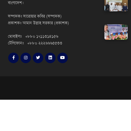
বাংলাদেশ।
সম্পাদকঃ সারোয়ার কবির (সম্পাদক)
প্রকাশকঃ আমান উল্লাহ সরকার (প্রকাশক)
মোবাইলঃ +৮৮০ ১৭১১৩১৪১৫৬
টেলিফোনঃ +৮৮০ ২২২৬৬৬৫৫৩৩