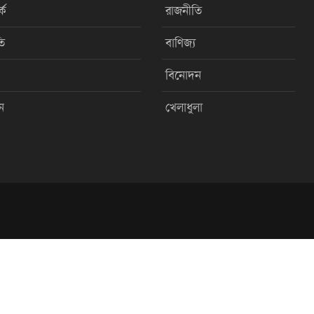
কে
রাজনীতি
ি
বাণিজ্য
বিনোদন
ন
খেলাধুলা