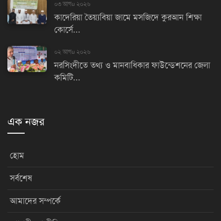
০৩ আগu ২০২৬
কাদেরিয়া তৈয়্যবিয়া জামে মসজিদে কুরআন শিক্ষা
কোর্সে...
০২ আগu ২০২৬
নরসিংদীতে তথ্য ও মানবাধিকার ফাউন্ডেশনের জেলা
কমিটি...
এক নজর
হোম
সর্বশেষ
আমাদের সম্পর্কে