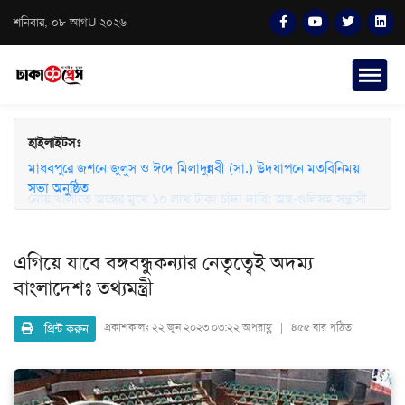
শনিবার, ০৮ আগU ২০২৬
হাইলাইটসঃ
মাধবপুরে জশনে জুলুস ও ঈদে মিলাদুন্নবী (সা.) উদযাপনে মতবিনিময়
সভা অনুষ্ঠিত
এগিয়ে যাবে বঙ্গবন্ধুকন্যার নেতৃত্বেই অদম্য
বাংলাদেশঃ তথ্যমন্ত্রী
প্রিন্ট করুন
প্রকাশকালঃ
২২ জুন ২০২৩ ০৩:২২ অপরাহ্ণ | ৪৫৫ বার পঠিত