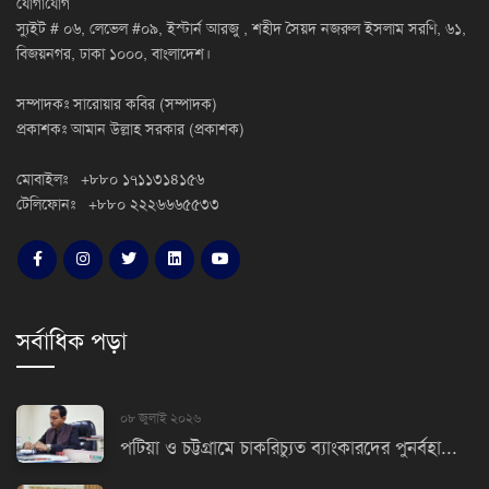
যোগাযোগ
স্যুইট # ০৬, লেভেল #০৯, ইস্টার্ন আরজু , শহীদ সৈয়দ নজরুল ইসলাম সরণি, ৬১,
বিজয়নগর, ঢাকা ১০০০, বাংলাদেশ।
সম্পাদকঃ সারোয়ার কবির (সম্পাদক)
প্রকাশকঃ আমান উল্লাহ সরকার (প্রকাশক)
মোবাইলঃ +৮৮০ ১৭১১৩১৪১৫৬
টেলিফোনঃ +৮৮০ ২২২৬৬৬৫৫৩৩
সর্বাধিক পড়া
০৮ জুলাই ২০২৬
পটিয়া ও চট্টগ্রামে চাকরিচ্যুত ব্যাংকারদের পুনর্বহা...