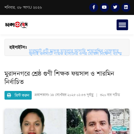
শনিবার, ০৮ আগU ২০২৬
হাইলাইটসঃ
চারঘাটে ৫টি মাদক মামলার আসামি শাহাবুদ্দিন গ্রেফতার
জুলাই কনসার্টে গায়ক হাসানের ওপর বোতল নিক্ষেপ: ব্যান্ড
সংগীতপ্রেমীদের তীব্র ক্ষোভ ও নিরাপত্তার প্রশ্ন
মুরাদনগরে শ্রেষ্ঠ গুণী শিক্ষক ফয়সাল ও শারমিন
নির্বাচিত
প্রিন্ট করুন
প্রকাশকালঃ
১৪ সেপ্টেম্বর ২০২৫ ০১:৫৩ পূর্বাহ্ণ | ৩২০ বার পঠিত