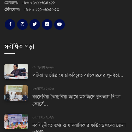
মোবাইলঃ +৮৮০ ১৭১১৩১৪১৫৬
টেলিফোনঃ +৮৮০ ২২২৬৬৬৫৫৩৩
সর্বাধিক পড়া
০৮ জুলাই ২০২৬
পটিয়া ও চট্টগ্রামে চাকরিচ্যুত ব্যাংকারদের পুনর্বহা...
০৩ আগu ২০২৬
কাদেরিয়া তৈয়্যবিয়া জামে মসজিদে কুরআন শিক্ষা
কোর্সে...
০২ আগu ২০২৬
নরসিংদীতে তথ্য ও মানবাধিকার ফাউন্ডেশনের জেলা