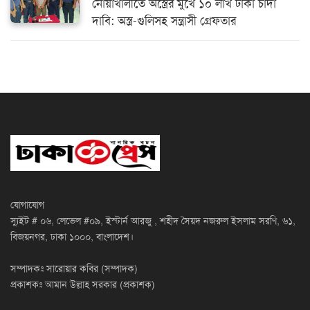
নোয়াখালীতে অস্ত্রের মুখে ১০ লাখ টাকা চাঁদা
দাবি: অস্ত্র-গুলিসহ সন্ত্রাসী গ্রেফতার
যোগাযোগ
স্যুইট # ০৬, লেভেল #০৯, ইস্টার্ন আরজু , শহীদ সৈয়দ নজরুল ইসলাম সরণি, ৬১,
বিজয়নগর, ঢাকা ১০০০, বাংলাদেশ।
সম্পাদকঃ সারোয়ার কবির (সম্পাদক)
প্রকাশকঃ আমান উল্লাহ সরকার (প্রকাশক)