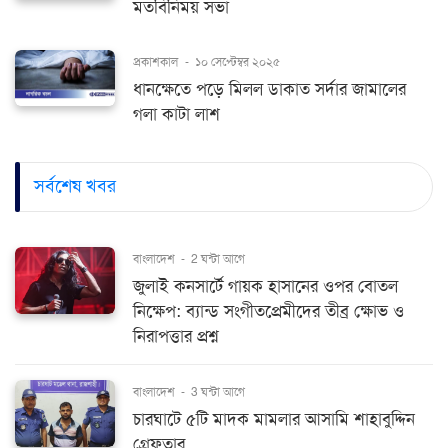
মতবিনিময় সভা
প্রকাশকাল
-
১০ সেপ্টেম্বর ২০২৫
ধানক্ষেতে পড়ে মিলল ডাকাত সর্দার জামালের
গলা কাটা লাশ
সর্বশেষ খবর
বাংলাদেশ
-
2 ঘন্টা আগে
জুলাই কনসার্টে গায়ক হাসানের ওপর বোতল
নিক্ষেপ: ব্যান্ড সংগীতপ্রেমীদের তীব্র ক্ষোভ ও
নিরাপত্তার প্রশ্ন
বাংলাদেশ
-
3 ঘন্টা আগে
চারঘাটে ৫টি মাদক মামলার আসামি শাহাবুদ্দিন
গ্রেফতার