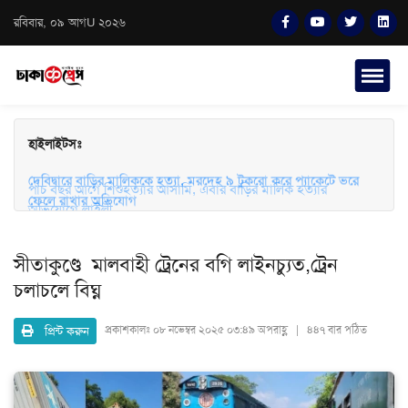
রবিবার, ০৯ আগU ২০২৬
হাইলাইটসঃ
দেবিদ্বারে বাড়ির মালিককে হত্যা, মরদেহ ৯ টুকরো করে প্যাকেটে ভরে
ফেলে রাখার অভিযোগ
পাঁচ বছর আগে শিশুহত্যার আসামি, এবার বাড়ির মালিক হত্যার
অভিযোগে লাইলী
সীতাকুণ্ডে মালবাহী ট্রেনের বগি লাইনচ্যুত,ট্রেন
চলাচলে বিঘ্ন
প্রিন্ট করুন
প্রকাশকালঃ
০৮ নভেম্বর ২০২৫ ০৩:৪৯ অপরাহ্ণ | ৪৪৭ বার পঠিত