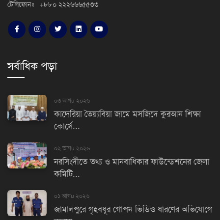
টেলিফোনঃ +৮৮০ ২২২৬৬৬৫৫৩৩
সর্বাধিক পড়া
০৩ আগu ২০২৬
কাদেরিয়া তৈয়্যবিয়া জামে মসজিদে কুরআন শিক্ষা
কোর্সে...
০২ আগu ২০২৬
নরসিংদীতে তথ্য ও মানবাধিকার ফাউন্ডেশনের জেলা
কমিটি...
০১ আগu ২০২৬
জামালপুরে গৃহবধূর গোপন ভিডিও ধারণের অভিযোগে