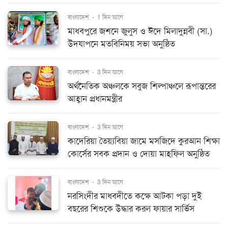
বাংলাদেশ
-
1 দিন আগে
মাধবপুরে জশনে জুলুস ও ঈদে মিলাদুন্নবী (সা.)
উদযাপনে মতবিনিময় সভা অনুষ্ঠিত
বাংলাদেশ
-
3 দিন আগে
অর্থনৈতিক অঞ্চলকে সবুজ শিল্পাঞ্চলে রূপান্তরের
আহ্বান প্রধানমন্ত্রীর
বাংলাদেশ
-
3 দিন আগে
কাদেরিয়া তৈয়্যবিয়া জামে মসজিদে কুরআন শিক্ষা
কোর্সের সবক প্রদান ও দোয়া মাহফিল অনুষ্ঠিত
বাংলাদেশ
-
3 দিন আগে
নরসিংদীর মাধবদীতে কক্ষে আটকা পড়া দুই
বছরের শিশুকে উদ্ধার করল ফায়ার সার্ভিস