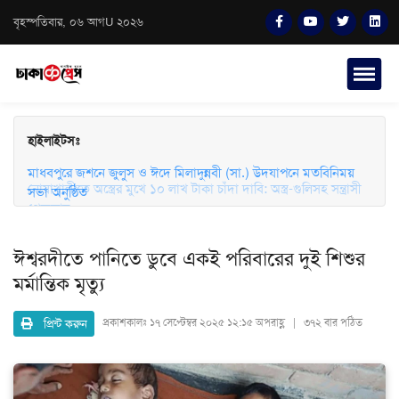
বৃহস্পতিবার, ০৬ আগU ২০২৬
হাইলাইটসঃ
মাধবপুরে জশনে জুলুস ও ঈদে মিলাদুন্নবী (সা.) উদযাপনে মতবিনিময়
সভা অনুষ্ঠিত
নোয়াখালীতে অস্ত্রের মুখে ১০ লাখ টাকা চাঁদা দাবি: অস্ত্র-গুলিসহ সন্ত্রাসী
গ্রেফতার
ঈশ্বরদীতে পানিতে ডুবে একই পরিবারের দুই শিশুর
মর্মান্তিক মৃত্যু
প্রিন্ট করুন
প্রকাশকালঃ
১৭ সেপ্টেম্বর ২০২৫ ১২:১৫ অপরাহ্ণ | ৩৭২ বার পঠিত