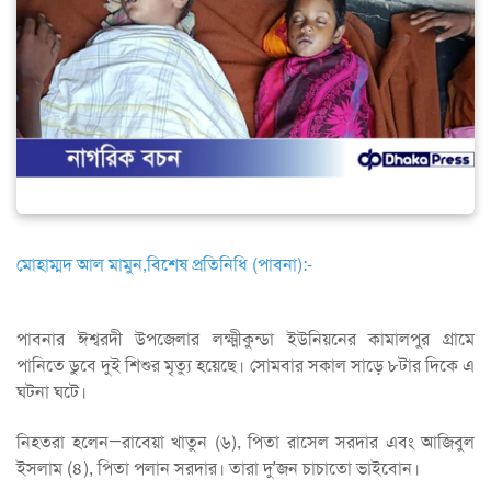
মোহাম্মদ আল মামুন,বিশেষ প্রতিনিধি (পাবনা):-
পাবনার ঈশ্বরদী উপজেলার লক্ষ্মীকুন্ডা ইউনিয়নের কামালপুর গ্রামে
পানিতে ডুবে দুই শিশুর মৃত্যু হয়েছে। সোমবার সকাল সাড়ে ৮টার দিকে এ
ঘটনা ঘটে।
নিহতরা হলেন—রাবেয়া খাতুন (৬), পিতা রাসেল সরদার এবং আজিবুল
ইসলাম (৪), পিতা পলান সরদার। তারা দু’জন চাচাতো ভাইবোন।