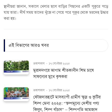
স্থানীয়রা জানান, সকালে খেলার ছলে বাড়ির পিছনের একটি পুকুরে পড়ে
যায় তারা। দীর্ঘ সময় তাদের খুঁজে না পেয়ে পরে পুকুর থেকে মরদেহ উদ্ধার
করা হয়।
এই বিভাগের আরও খবর
প্রকাশকাল
-
১৭ সেপ্টেম্বর ২০২৫
মুরাদনগরে আগাম শীতকালীন শিম চাষে
সাফল্যের মুখে কৃষকরা
প্রকাশকাল
-
১৭ সেপ্টেম্বর ২০২৫
ফৌজদারহাটে মাসব্যাপী গ্রামীণ ক্ষুদ্র ও কুটির
শিল্প মেলা ২০২৫: “স্বল্পমূল্যে দেশীয় পণ্য
কিনুন, শিল্প বাঁচান” – শিল্পপতি আমজাদ