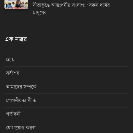
সীতাকুণ্ডে আন্তঃধর্মীয় সংলাপ: ‘সকল ধর্মের
মানুষের...
এক নজর
হোম
সর্বশেষ
আমাদের সম্পর্কে
গোপনীয়তা নীতি
শর্তাবলী
যোগাযোগ করুন