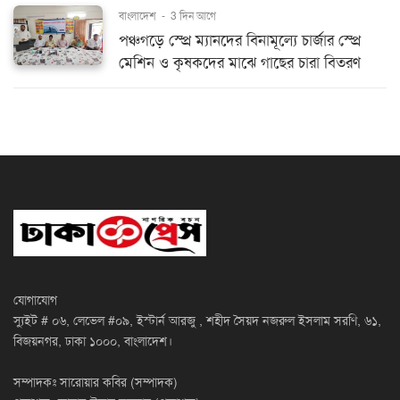
বাংলাদেশ
-
3 দিন আগে
পঞ্চগড়ে স্প্রে ম্যানদের বিনামূল্যে চার্জার স্প্রে
মেশিন ও কৃষকদের মাঝে গাছের চারা বিতরণ
যোগাযোগ
স্যুইট # ০৬, লেভেল #০৯, ইস্টার্ন আরজু , শহীদ সৈয়দ নজরুল ইসলাম সরণি, ৬১,
বিজয়নগর, ঢাকা ১০০০, বাংলাদেশ।
সম্পাদকঃ সারোয়ার কবির (সম্পাদক)