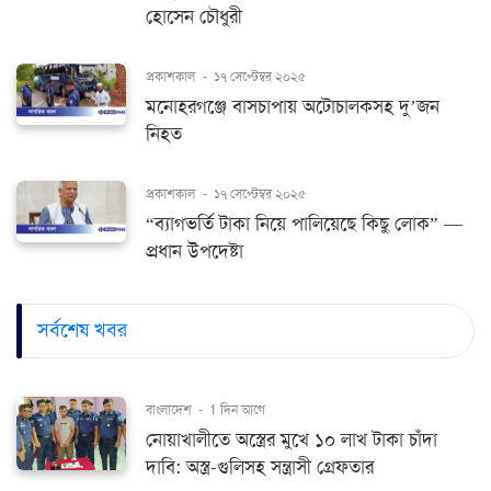
হোসেন চৌধুরী
প্রকাশকাল
-
১৭ সেপ্টেম্বর ২০২৫
মনোহরগঞ্জে বাসচাপায় অটোচালকসহ দু’জন
নিহত
প্রকাশকাল
-
১৭ সেপ্টেম্বর ২০২৫
“ব্যাগভর্তি টাকা নিয়ে পালিয়েছে কিছু লোক” —
প্রধান উপদেষ্টা
সর্বশেষ খবর
বাংলাদেশ
-
1 দিন আগে
নোয়াখালীতে অস্ত্রের মুখে ১০ লাখ টাকা চাঁদা
দাবি: অস্ত্র-গুলিসহ সন্ত্রাসী গ্রেফতার