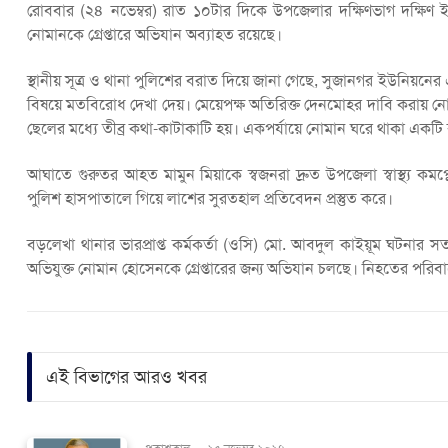
রোববার (২৪ নভেম্বর) রাত ১০টার দিকে উপজেলার দক্ষিণভাগ দক্ষিণ ইউন
নোমানকে গ্রেপ্তারে অভিযান অব্যাহত রয়েছে।
স্থানীয় সূত্র ও থানা পুলিশের বরাত দিয়ে জানা গেছে, সুজানগর ইউনিয়ন
বিষয়ে মতবিরোধ দেখা দেয়। মেয়েপক্ষ অতিরিক্ত দেনমোহর দাবি করায় নো
ছেলের মধ্যে তীব্র কথা-কাটাকাটি হয়। একপর্যায়ে নোমান ঘরে থাকা একট
আঘাতে গুরুতর আহত মামুন মিয়াকে স্বজনরা দ্রুত উপজেলা স্বাস্থ্য কম
পুলিশ হাসপাতালে গিয়ে লাশের সুরতহাল প্রতিবেদন প্রস্তুত করে।
বড়লেখা থানার ভারপ্রাপ্ত কর্মকর্তা (ওসি) মো. আবদুল কাইয়ূম ঘটনার স
অভিযুক্ত নোমান হোসেনকে গ্রেপ্তারের জন্য অভিযান চলছে। নিহতের পরিবা
এই বিভাগের আরও খবর