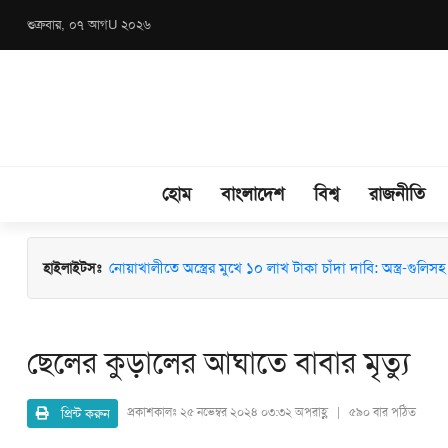
শুক্রবার, ০৭ আগU ২০২৬
হোম
বাংলাদেশ
বিশ্ব
রাজনীতি
হাইলাইটসঃ
মাধবপুরে জশনে জুলুস ও ঈদে মিলাদুন্নবী (সা.) উদযাপনে মতবিন
নোয়াখালীতে অস্ত্রের মুখে ১০ লাখ টাকা চাঁদা দাবি: অস্ত্র-গুলিসহ স
ছেলের কুড়ালের আঘাতে বাবার মৃত্যু
প্রিন্ট করুন
প্রকাশকালঃ
২৫ নভেম্বর ২০২৪ ০৩:৩২ অপরাহ্ণ | ৫৯০ বার পঠিত