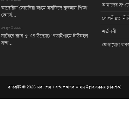
আমাদের সম্পর্
কাদেরিয়া তৈয়্যবিয়া জামে মসজিদে কুরআন শিক্ষা
কোর্সে...
গোপনীয়তা নীত
২৭ জুলাই ২০২৬
শর্তাবলী
নাটোরে র‌্যাব-৫-এর উদ্যোগে বড়াইগ্রামে টাউনহল
সভা...
যোগাযোগ করু
কপিরাইট © 2026 ঢাকা প্রেস । বার্তা প্রকাশক আমান উল্লাহ সরকার (প্রকাশক)