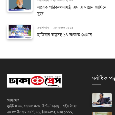
প্রকাশকাল
-
২৫ নভেম্বর ২০২৪
সাবেক পরিকল্পনামন্ত্রী এম এ মান্নান জামিনে
মুক্ত
প্রকাশকাল
-
২৫ নভেম্বর ২০২৪
হাতিয়ায় অস্ত্রসহ ১৪ ডাকাত গ্রেপ্তার
সর্বাধিক পড
যোগাযোগ
স্যুইট # ০৬, লেভেল #০৯, ইস্টার্ন আরজু , শহীদ সৈয়দ
নজরুল ইসলাম সরণি, ৬১, বিজয়নগর, ঢাকা ১০০০,