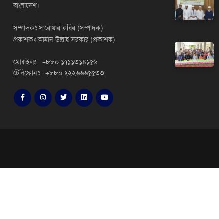
বাংলাদেশ।
সম্পাদকঃ সারোয়ার কবির (সম্পাদক)
প্রকাশকঃ আমান উল্লাহ সরকার (প্রকাশক)
মোবাইলঃ +৮৮০ ১৭১১৩১৪১৫৬
টেলিফোনঃ +৮৮০ ২২২৬৬৬৫৫৩৩