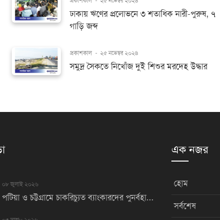
প্রকাশকাল
-
২৫ নভেম্বর ২০২৪
ঢাকায় ঋণের প্রলোভনে ৩ শতাধিক নারী-পুরুষ, ৭
গাড়ি জব্দ
প্রকাশকাল
-
২৫ নভেম্বর ২০২৪
সমুদ্র সৈকতে নিখোঁজ দুই শিশুর মরদেহ উদ্ধার
়া
এক নজর
হোম
০৮ জুলাই ২০২৬
পটিয়া ও চট্টগ্রামে চাকরিচ্যুত ব্যাংকারদের পুনর্বহা...
সর্বশেষ
০৩ আগu ২০২৬