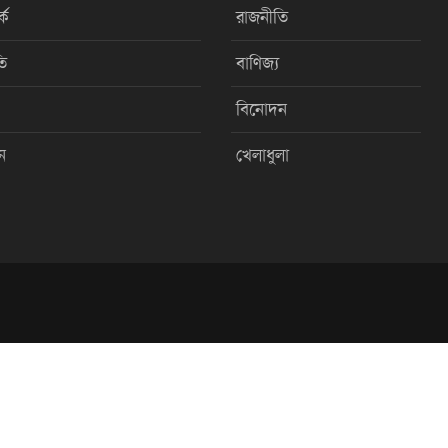
কে
রাজনীতি
ি
বাণিজ্য
বিনোদন
ন
খেলাধুলা