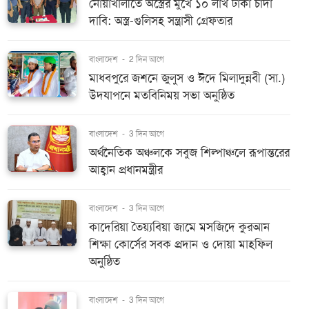
নোয়াখালীতে অস্ত্রের মুখে ১০ লাখ টাকা চাঁদা
দাবি: অস্ত্র-গুলিসহ সন্ত্রাসী গ্রেফতার
বাংলাদেশ
-
2 দিন আগে
মাধবপুরে জশনে জুলুস ও ঈদে মিলাদুন্নবী (সা.)
উদযাপনে মতবিনিময় সভা অনুষ্ঠিত
বাংলাদেশ
-
3 দিন আগে
অর্থনৈতিক অঞ্চলকে সবুজ শিল্পাঞ্চলে রূপান্তরের
আহ্বান প্রধানমন্ত্রীর
বাংলাদেশ
-
3 দিন আগে
কাদেরিয়া তৈয়্যবিয়া জামে মসজিদে কুরআন
শিক্ষা কোর্সের সবক প্রদান ও দোয়া মাহফিল
অনুষ্ঠিত
বাংলাদেশ
-
3 দিন আগে