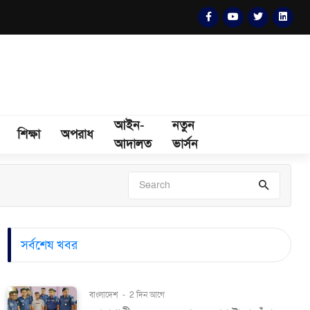
আইন-
নতুন
শিক্ষা
অপরাধ
আদালত
ভার্সন
সর্বশেষ খবর
বাংলাদেশ
-
2 দিন আগে