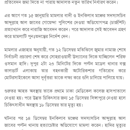
প্রতিবেদন জমা দিতে না পারায় আদালত নতুন তারিখ নির্ধারণ করেন।
এর আগে গত ১৫ জানুয়ারি মামলার বাদী ও ইনকিলাব মঞ্চের সদস্যসচিব
আব্দুল্লাহ আল জাবের গোয়েন্দা পুলিশের দেওয়া অভিযোগপত্র (চার্জশিট)
প্রত্যাখ্যান করে নারাজি আবেদন করেন। পরে আদালত সেই আবেদন গ্রহণ
করে মামলাটি পুনঃতদন্তের নির্দেশ দেন।
মামলার এজাহার অনুযায়ী, গত ১২ ডিসেম্বর মতিঝিলে জুমার নামাজ শেষে
নির্বাচনী প্রচারণা শেষ করে সোহরাওয়ার্দী উদ্যানের দিকে যাচ্ছিলেন শরিফ
ওসমান হাদি। দুপুর ২টা ২০ মিনিটের দিকে পল্টন মডেল থানার বক্স
কালভার্ট এলাকায় তার বহনকারী অটোরিকশার গতিরোধ করে
মোটরসাইকেলে আসা দুর্বৃত্তরা তাকে লক্ষ্য করে গুলি চালিয়ে পালিয়ে যায়।
গুরুতর আহত অবস্থায় তাকে প্রথমে ঢাকা মেডিকেল কলেজ হাসপাতালে
নেওয়া হয়। পরে উন্নত চিকিৎসার জন্য ১৫ ডিসেম্বর সিঙ্গাপুরে নেওয়া হলে
চিকিৎসাধীন অবস্থায় ১৮ ডিসেম্বর তার মৃত্যু হয়।
ঘটনার পর ১৪ ডিসেম্বর ইনকিলাব মঞ্চের সদস্যসচিব আব্দুল্লাহ আল
জাবের পল্টন থানায় হত্যাচেষ্টার অভিযোগে মামলা করেন। হাদির মৃত্যুর