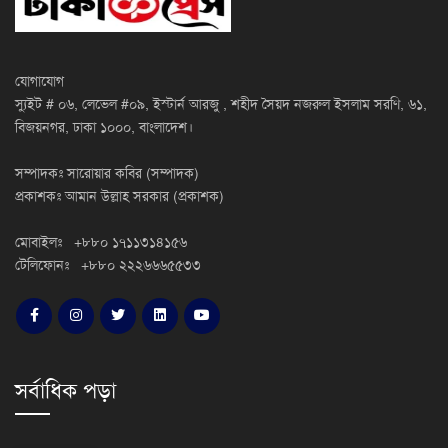
যোগাযোগ
স্যুইট # ০৬, লেভেল #০৯, ইস্টার্ন আরজু , শহীদ সৈয়দ নজরুল ইসলাম সরণি, ৬১,
বিজয়নগর, ঢাকা ১০০০, বাংলাদেশ।
সম্পাদকঃ সারোয়ার কবির (সম্পাদক)
প্রকাশকঃ আমান উল্লাহ সরকার (প্রকাশক)
মোবাইলঃ +৮৮০ ১৭১১৩১৪১৫৬
টেলিফোনঃ +৮৮০ ২২২৬৬৬৫৫৩৩
সর্বাধিক পড়া