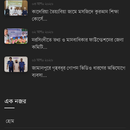
০৩ আগu ২০২৬
কাদেরিয়া তৈয়্যবিয়া জামে মসজিদে কুরআন শিক্ষা
কোর্সে...
০২ আগu ২০২৬
নরসিংদীতে তথ্য ও মানবাধিকার ফাউন্ডেশনের জেলা
কমিটি...
০১ আগu ২০২৬
জামালপুরে গৃহবধূর গোপন ভিডিও ধারণের অভিযোগে
ব্যবসা...
এক নজর
হোম