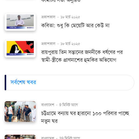
কমিটির সভা অনুষ্ঠিত
প্রকাশকাল
-
১৮ মার্চ ২০২৫
কবিতা: শুধু কি মেয়েটি আর কেউ না
প্রকাশকাল
-
১৮ মার্চ ২০২৫
রায়পুরায় তিন সন্তানের জননীকে ধর্ষণের পর
স্বামী-স্ত্রীকে প্রাণনাশের হুমকির অভিযোগ
সর্বশেষ খবর
বাংলাদেশ
-
9 মিনিট আগে
চট্টগ্রামে বন্যায় ঘর হারানো ১০০ পরিবার পাচ্ছে
নতুন ঘর
বাংলাদেশ
-
39 মিনিট আগে