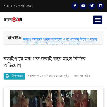
শনিবার, ০৮ আগU ২০২৬
হাইলাইটসঃ
চারঘাটে ৫টি মাদক মামলার আসামি শাহাবুদ্দিন গ্রেফতার
জুলাই কনসার্টে গায়ক হাসানের ওপর বোতল নিক্ষেপ: ব্যান্ড
সংগীতপ্রেমীদের তীব্র ক্ষোভ ও নিরাপত্তার প্রশ্ন
বড়াইগ্রামে মরা গরু জবাই করে মাংস বিক্রির
অভিযোগ
প্রিন্ট করুন
প্রকাশকালঃ
১৮ মার্চ ২০২৫ ১১:০৪ পূর্বাহ্ণ | ৫৫৭ বার পঠিত