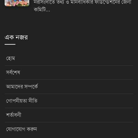
নরসিংদীতে তথ্য ও মানবাধিকার ফাউন্ডেশনের জেলা
কমিটি...
এক নজর
হোম
সর্বশেষ
আমাদের সম্পর্কে
গোপনীয়তা নীতি
শর্তাবলী
যোগাযোগ করুন