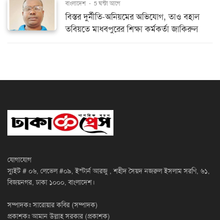
বাংলাদেশ
-
5 ঘন্টা আগে
বিস্তর দুর্নীতি-অনিয়মের অভিযোগ, তাও বহাল
তবিয়তে মাধবপুরের শিক্ষা কর্মকর্তা জাকিরুল
যোগাযোগ
স্যুইট # ০৬, লেভেল #০৯, ইস্টার্ন আরজু , শহীদ সৈয়দ নজরুল ইসলাম সরণি, ৬১,
বিজয়নগর, ঢাকা ১০০০, বাংলাদেশ।
সম্পাদকঃ সারোয়ার কবির (সম্পাদক)
প্রকাশকঃ আমান উল্লাহ সরকার (প্রকাশক)