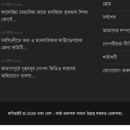
হোম
০৩ আগu ২০২৬
কাদেরিয়া তৈয়্যবিয়া জামে মসজিদে কুরআন শিক্ষা
সর্বশেষ
কোর্সে...
আমাদের সম্পর্
০২ আগu ২০২৬
নরসিংদীতে তথ্য ও মানবাধিকার ফাউন্ডেশনের
গোপনীয়তা নীত
জেলা কমিটি...
শর্তাবলী
০১ আগu ২০২৬
জামালপুরে গৃহবধূর গোপন ভিডিও ধারণের
যোগাযোগ করু
অভিযোগে ব্যবসা...
কপিরাইট © 2026 ঢাকা প্রেস । বার্তা প্রকাশক আমান উল্লাহ সরকার (প্রকাশক)