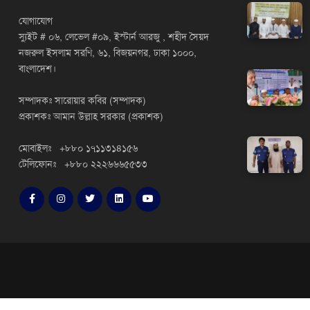
যোগাযোগ
স্যুইট # ০৬, লেভেল #০৯, ইস্টার্ন আরজু , শহীদ সৈয়দ
নজরুল ইসলাম সরণি, ৬১, বিজয়নগর, ঢাকা ১০০০,
বাংলাদেশ।
সম্পাদকঃ সারোয়ার কবির (সম্পাদক)
প্রকাশকঃ আমান উল্লাহ সরকার (প্রকাশক)
মোবাইলঃ +৮৮০ ১৭১১৩১৪১৫৬
টেলিফোনঃ +৮৮০ ২২২৬৬৬৫৫৩৩