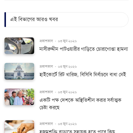
এই বিভাগের আরও খবর
প্রকাশকাল
-
০৩ জুন ২০২৬
নাসীরুদ্দীন পাটওয়ারীর গাড়িতে চোরাগোপ্তা হামলা
প্রকাশকাল
-
০৩ জুন ২০২৬
হাইকোর্টে রিট খারিজ, বিসিবি নির্বাচনে বাধা নেই
প্রকাশকাল
-
০৩ জুন ২০২৬
একটি পক্ষ দেশকে অস্থিতিশীল করার সর্বাত্মক
চেষ্টা করছে
প্রকাশকাল
-
০৩ জুন ২০২৬
হজমশক্তি বাড়াতে সহায়ক হতে পারে কিছু