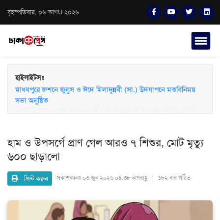
বৃহস্পতিবার, ০৬ আগU ২০২৬
হাইলাইটসঃ
মাধবপুরে জশনে জুলুস ও ঈদে মিলাদুন্নবী (সা.) উদযাপনে মতবিনিময়
সভা অনুষ্ঠিত
হাম ও উপসর্গে প্রাণ গেল আরও ৭ শিশুর, মোট মৃত্যু
৬০০ ছাড়ালো
প্রিন্ট করুন
প্রকাশকালঃ
০৩ জুন ২০২৬ ০৪:৩৮ অপরাহ্ণ | ১৮২ বার পঠিত