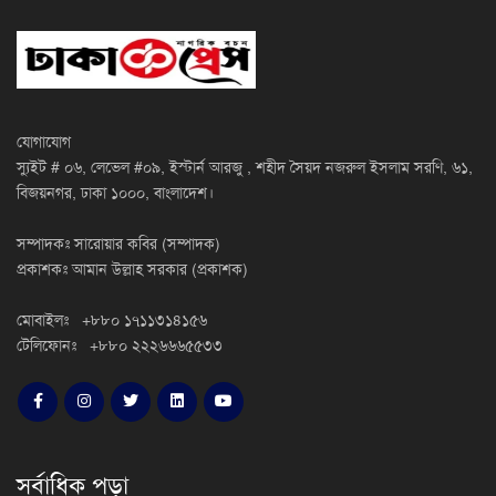
যোগাযোগ
স্যুইট # ০৬, লেভেল #০৯, ইস্টার্ন আরজু , শহীদ সৈয়দ নজরুল ইসলাম সরণি, ৬১,
বিজয়নগর, ঢাকা ১০০০, বাংলাদেশ।
সম্পাদকঃ সারোয়ার কবির (সম্পাদক)
প্রকাশকঃ আমান উল্লাহ সরকার (প্রকাশক)
মোবাইলঃ +৮৮০ ১৭১১৩১৪১৫৬
টেলিফোনঃ +৮৮০ ২২২৬৬৬৫৫৩৩
সর্বাধিক পড়া