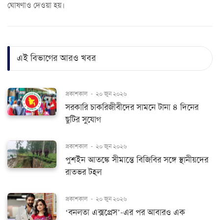
ঘোষণাও দেওয়া হয়।
এই বিভাগের আরও খবর
প্রকাশকাল
-
২০ জুন ২০২৬
সরকারি চাকরিজীবীদের সামনে টানা ৪ দিনের
ছুটির সুযোগ
প্রকাশকাল
-
২০ জুন ২০২৬
পুশইন আতঙ্কে সীমান্তে বিজিবির সঙ্গে স্থানীয়দের
রাতভর টহল
প্রকাশকাল
-
২০ জুন ২০২৬
‘বনলতা এক্সপ্রেস’-এর পর আবারও এক