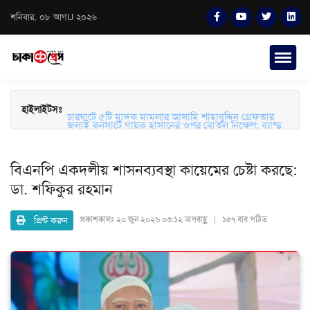
শনিবার, ০৮ আগU ২০২৬
চারঘাটে ৫টি মাদক মামলার আসামি শাহাবুদ্দিন গ্রেফতার
হাইলাইটসঃ
জুলাই কনসার্টে গায়ক হাসানের ওপর বোতল নিক্ষেপ: ব্যান্ড
সংগীতপ্রেমীদের তীব্র ক্ষোভ ও নিরাপত্তার প্রশ্ন
বিএনপি একদলীয় শাসনব্যবস্থা কায়েমের চেষ্টা করছে:
ডা. শফিকুর রহমান
প্রিন্ট করুন
প্রকাশকালঃ
২০ জুন ২০২৬ ০৩:১২ অপরাহ্ণ | ১৫৭ বার পঠিত