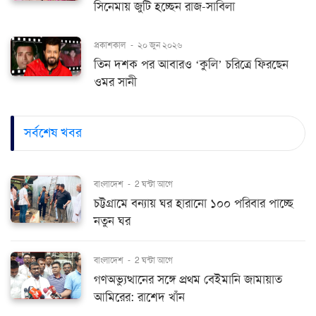
সিনেমায় জুটি হচ্ছেন রাজ-সাবিলা
প্রকাশকাল
-
২০ জুন ২০২৬
তিন দশক পর আবারও ‘কুলি’ চরিত্রে ফিরছেন
ওমর সানী
সর্বশেষ খবর
বাংলাদেশ
-
2 ঘন্টা আগে
চট্টগ্রামে বন্যায় ঘর হারানো ১০০ পরিবার পাচ্ছে
নতুন ঘর
বাংলাদেশ
-
2 ঘন্টা আগে
গণঅভ্যুত্থানের সঙ্গে প্রথম বেইমানি জামায়াত
আমিরের: রাশেদ খাঁন