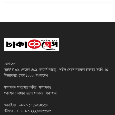
যোগাযোগ
স্যুইট # ০৬, লেভেল #০৯, ইস্টার্ন আরজু , শহীদ সৈয়দ নজরুল ইসলাম সরণি, ৬১,
বিজয়নগর, ঢাকা ১০০০, বাংলাদেশ।
সম্পাদকঃ সারোয়ার কবির (সম্পাদক)
প্রকাশকঃ আমান উল্লাহ সরকার (প্রকাশক)
মোবাইলঃ +৮৮০ ১৭১১৩১৪১৫৬
টেলিফোনঃ +৮৮০ ২২২৬৬৬৫৫৩৩