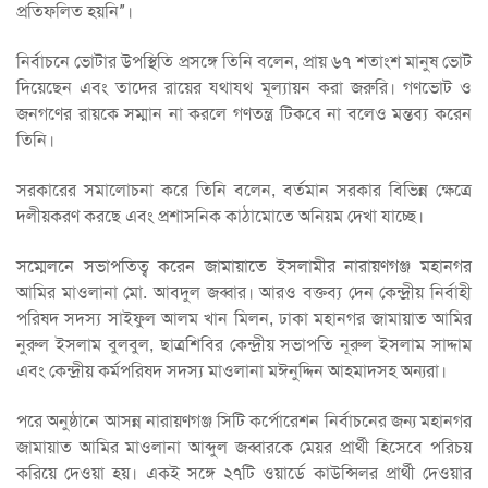
প্রতিফলিত হয়নি”।
নির্বাচনে ভোটার উপস্থিতি প্রসঙ্গে তিনি বলেন, প্রায় ৬৭ শতাংশ মানুষ ভোট
দিয়েছেন এবং তাদের রায়ের যথাযথ মূল্যায়ন করা জরুরি। গণভোট ও
জনগণের রায়কে সম্মান না করলে গণতন্ত্র টিকবে না বলেও মন্তব্য করেন
তিনি।
সরকারের সমালোচনা করে তিনি বলেন, বর্তমান সরকার বিভিন্ন ক্ষেত্রে
দলীয়করণ করছে এবং প্রশাসনিক কাঠামোতে অনিয়ম দেখা যাচ্ছে।
সম্মেলনে সভাপতিত্ব করেন জামায়াতে ইসলামীর নারায়ণগঞ্জ মহানগর
আমির মাওলানা মো. আবদুল জব্বার। আরও বক্তব্য দেন কেন্দ্রীয় নির্বাহী
পরিষদ সদস্য সাইফুল আলম খান মিলন, ঢাকা মহানগর জামায়াত আমির
নুরুল ইসলাম বুলবুল, ছাত্রশিবির কেন্দ্রীয় সভাপতি নূরুল ইসলাম সাদ্দাম
এবং কেন্দ্রীয় কর্মপরিষদ সদস্য মাওলানা মঈনুদ্দিন আহমাদসহ অন্যরা।
পরে অনুষ্ঠানে আসন্ন নারায়ণগঞ্জ সিটি কর্পোরেশন নির্বাচনের জন্য মহানগর
জামায়াত আমির মাওলানা আব্দুল জব্বারকে মেয়র প্রার্থী হিসেবে পরিচয়
করিয়ে দেওয়া হয়। একই সঙ্গে ২৭টি ওয়ার্ডে কাউন্সিলর প্রার্থী দেওয়ার