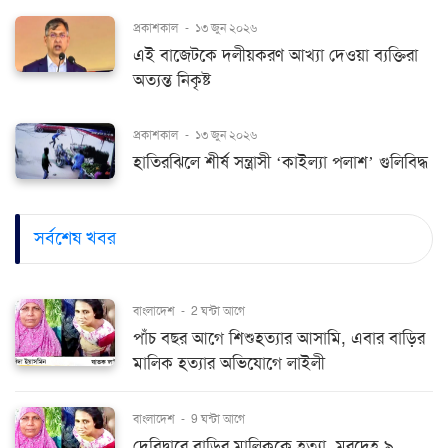
প্রকাশকাল
-
১৩ জুন ২০২৬
এই বাজেটকে দলীয়করণ আখ্যা দেওয়া ব্যক্তিরা
অত্যন্ত নিকৃষ্ট
প্রকাশকাল
-
১৩ জুন ২০২৬
হাতিরঝিলে শীর্ষ সন্ত্রাসী ‘কাইল্যা পলাশ’ গুলিবিদ্ধ
সর্বশেষ খবর
বাংলাদেশ
-
2 ঘন্টা আগে
পাঁচ বছর আগে শিশুহত্যার আসামি, এবার বাড়ির
মালিক হত্যার অভিযোগে লাইলী
বাংলাদেশ
-
9 ঘন্টা আগে
দেবিদ্বারে বাড়ির মালিককে হত্যা, মরদেহ ৯