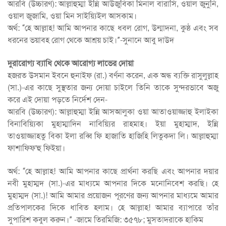
আরবি (উচ্চারণ): আল্লাহুম্মা ইন্নি আউজুবিকা মিনাল বারাসি, ওয়াল জুনুনি,
ওয়াল জুজামি, ওয়া মিন সাইয়্যিইল আসকাম।
অর্থ: “হে আল্লাহ! আমি আপনার কাছে ধবল রোগ, উন্মাদনা, কুষ্ঠ এবং সব
ধরনের ভয়াবহ রোগ থেকে আশ্রয় চাই।”-সুনানে আবু দাউদ
দুরারোগ্য ব্যাধি থেকে আরোগ্য লাভের দোয়া
হজরত উসমান ইবনে হুনাইফ (রা.) বর্ণনা করেন, এক অন্ধ ব্যক্তি রাসুলুল্লাহ
(সা.)-এর কাছে সুস্থতার জন্য দোয়া চাইলে তিনি তাকে সুন্দরভাবে অজু
করে এই দোয়া পড়তে নির্দেশ দেন-
আরবি (উচ্চারণ): আল্লাহুম্মা ইন্নি আসআলুকা ওয়া আতাওয়াজ্জাহু ইলাইকা
বিনাবিয়্যিকা মুহাম্মাদিন নাবিয়্যির রাহমাহ। ইয়া মুহাম্মাদ, ইন্নি
তাওয়াজ্জাহতু বিকা ইলা রব্বি ফি হাজাতি হাজিহি লিতুকদা লি। আল্লাহুম্মা
ফাশাফ্ফি'হু ফিইয়া।
অর্থ: “হে আল্লাহ! আমি আপনার কাছে প্রার্থনা করছি এবং আপনার দয়ার
নবী মুহাম্মদ (সা.)-এর মাধ্যমে আপনার দিকে মনোনিবেশ করছি। হে
মুহাম্মদ (সা.)! আমি আমার প্রয়োজন পূরণের জন্য আপনার মাধ্যমে আমার
প্রতিপালকের দিকে ধাবিত হলাম। হে আল্লাহ! আমার ব্যাপারে তাঁর
সুপারিশ কবুল করুন।” -জামে তিরমিজি: ৩৫৭৮; মুসতাদরাকে হাকিম