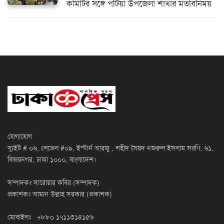
কমিটির সঙ্গে পটিয়া উপজেলা শাখার মতবিনিময়
যোগাযোগ
স্যুইট # ০৬, লেভেল #০৯, ইস্টার্ন আরজু , শহীদ সৈয়দ নজরুল ইসলাম সরণি, ৬১,
বিজয়নগর, ঢাকা ১০০০, বাংলাদেশ।
সম্পাদকঃ সারোয়ার কবির (সম্পাদক)
প্রকাশকঃ আমান উল্লাহ সরকার (প্রকাশক)
মোবাইলঃ +৮৮০ ১৭১১৩১৪১৫৬