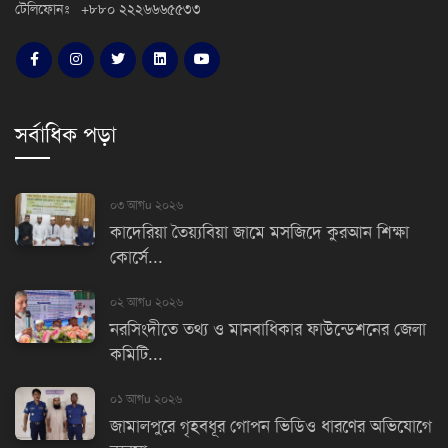
টেলিফোনঃ +৮৮০ ২২২৬৬৬৫৫৩৩
সর্বাধিক পড়া
০৩ আগu ২০২৬
কাদেরিয়া তৈয়্যবিয়া জামে মসজিদে কুরআন শিক্ষা
কোর্সে...
০২ আগu ২০২৬
নরসিংদীতে তথ্য ও মানবাধিকার ফাউন্ডেশনের জেলা
কমিটি...
০১ আগu ২০২৬
জামালপুরে গৃহবধূর গোপন ভিডিও ধারণের অভিযোগে