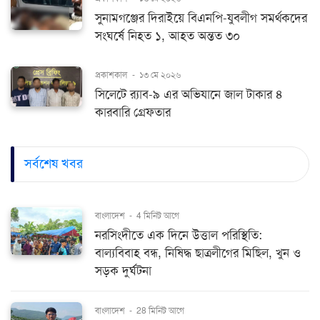
সুনামগঞ্জের দিরাইয়ে বিএনপি-যুবলীগ সমর্থকদের
সংঘর্ষে নিহত ১, আহত অন্তত ৩০
প্রকাশকাল
-
১৩ মে ২০২৬
সিলেটে র‍্যাব-৯ এর অভিযানে জাল টাকার ৪
কারবারি গ্রেফতার
সর্বশেষ খবর
বাংলাদেশ
-
4 মিনিট আগে
নরসিংদীতে এক দিনে উত্তাল পরিস্থিতি:
বাল্যবিবাহ বন্ধ, নিষিদ্ধ ছাত্রলীগের মিছিল, খুন ও
সড়ক দুর্ঘটনা
বাংলাদেশ
-
28 মিনিট আগে