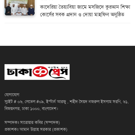
কাদেরিয়া তৈয়্যবিয়া জামে মসজিদে কুরআন শিক্ষা
কোর্সের সবক প্রদান ও দোয়া মাহফিল অনুষ্ঠিত
যোগাযোগ
স্যুইট # ০৬, লেভেল #০৯, ইস্টার্ন আরজু , শহীদ সৈয়দ নজরুল ইসলাম সরণি, ৬১,
বিজয়নগর, ঢাকা ১০০০, বাংলাদেশ।
সম্পাদকঃ সারোয়ার কবির (সম্পাদক)
প্রকাশকঃ আমান উল্লাহ সরকার (প্রকাশক)