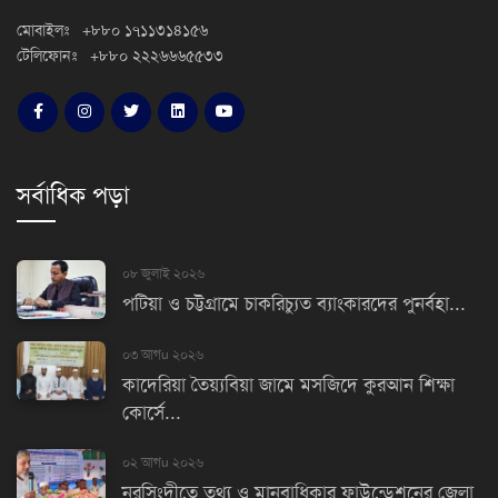
মোবাইলঃ +৮৮০ ১৭১১৩১৪১৫৬
টেলিফোনঃ +৮৮০ ২২২৬৬৬৫৫৩৩
সর্বাধিক পড়া
০৮ জুলাই ২০২৬
পটিয়া ও চট্টগ্রামে চাকরিচ্যুত ব্যাংকারদের পুনর্বহা...
০৩ আগu ২০২৬
কাদেরিয়া তৈয়্যবিয়া জামে মসজিদে কুরআন শিক্ষা
কোর্সে...
০২ আগu ২০২৬
নরসিংদীতে তথ্য ও মানবাধিকার ফাউন্ডেশনের জেলা